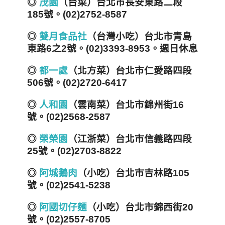
◎
茂園
（台菜）台北市長安東路二段
185號。(02)2752-8587
◎
雙月食品社
（台灣小吃）台北市青島
東路6之2號。(02)3393-8953。週日休息
◎
都一處
（北方菜）台北市仁愛路四段
506號。(02)2720-6417
◎
人和園
（雲南菜）台北市錦州街16
號。(02)2568-2587
◎
榮榮園
（江浙菜）台北市信義路四段
25號。(02)2703-8822
◎
阿城鵝肉
（小吃）台北市吉林路105
號。(02)2541-5238
◎
阿國切仔麵
（小吃）台北市錦西街20
號。(02)2557-8705