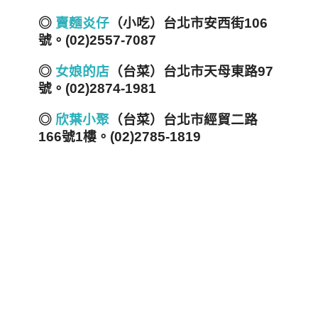
◎
賣麵炎仔
（小吃）台北市安西街106
號。(02)2557-7087
◎
女娘的店
（台菜）台北市天母東路97
號。(02)2874-1981
◎
欣葉小聚
（台菜）台北市經貿二路
166號1樓。(02)2785-1819