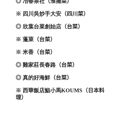
◎
冶春茶社
（淮揚菜）
※
四川吳炒手大安
（四川菜）
◎
欣葉台菜創始店
（台菜）
※
蓬萊
（台菜）
※
米香
（台菜）
◎
雞家莊長春路
（台菜）
◎
真的好海鮮
（台菜）
※
西華飯店鮨小馬
KOUMS
（日本料
理）