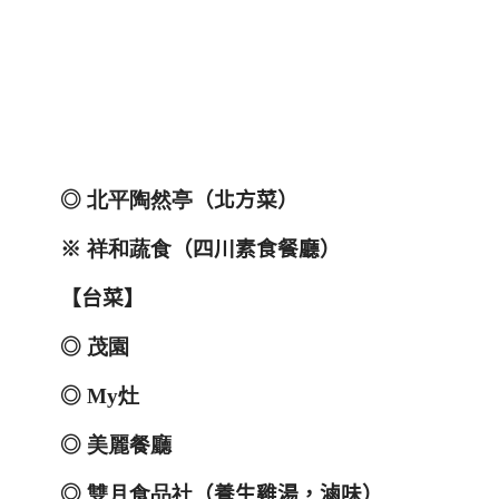
◎
北平陶然亭
（北方菜）
※
祥和蔬食
（四川素食餐廳）
【台菜】
◎
茂園
◎
My
灶
◎
美麗餐廳
◎
雙月食品社
（養生雞湯，滷味）