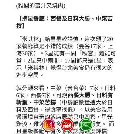
(
雅閣的蜜汁叉燒肉
)
【摘星餐廳：西餐及日料大勝、中菜苦
撐】
「米其林」給星星較謹慎，這次頒了
20
家餐廳算是不錯的成績（曼谷
17
家、上
海
30
家）。
3
星能有一間「頤宮」難能可
貴，
2
星只中兩間，
17
間都只是
1
星，表
示「米其林」覺得台北美食仍有很大的
進步空間。
就分類來看，中菜（含台菜）
7
家、日料
6
家、西餐
7
家，可說
西餐大勝、日料有
斬獲、中菜苦撐
（中餐廳數量遠大於日
料及西餐，得獎率很低）。以美食及用
餐環境自豪的飯店居然只中四家，星光
黯淡，難免讓許多飯店業者不服氣。 而
且星級餐廳中有多家被認為過度評價