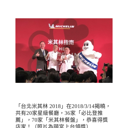
「台北米其林
2018
」在
2018/3/14
揭曉，
共有
20
家星級餐廳，
36
家「必比登推
薦」，
70
家「米其林餐盤」，恭喜得獎
店家！（照片為頤宮上台領獎）