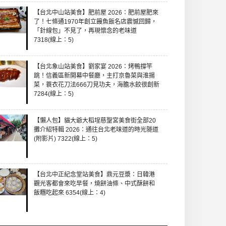
【台北中山站美食】肥前屋 2026：肥前屋肥來
了！七條通1970年創立饅魚飯名店震憾回歸，
「針線包」不見了，再現懷念的老味道
7318(線上：5)
【台北象山站美食】劉家宴 2026：烤鴨撐竿
跳！信義區新開幕中餐廳，主打京魯菜與淮揚
菜，蓑衣花刀法666刀見功夫，海膽水餃很創新
7284(線上：5)
【懶人包】貓大爺大稻埕慈聖宮美食街全部20
攤介紹特輯 2026：通往台北老味道的時光隧道
(附影片) 7322(線上：5)
【台北中正紀念堂站美食】鼎元豆漿：日韓港
觀光客都會來吃早餐，燒餅油條、中式酥餅和
飯糰吃起來 6354(線上：4)