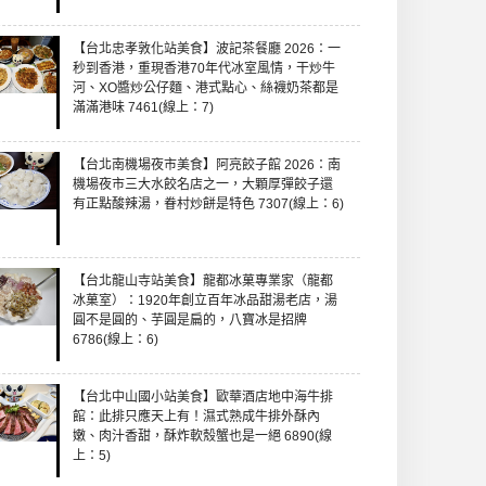
【台北忠孝敦化站美食】波記茶餐廳 2026：一
秒到香港，重現香港70年代冰室風情，干炒牛
河、XO醬炒公仔麵、港式點心、絲襪奶茶都是
滿滿港味 7461(線上：7)
【台北南機場夜市美食】阿亮餃子館 2026：南
機場夜市三大水餃名店之一，大顆厚彈餃子還
有正點酸辣湯，眷村炒餅是特色 7307(線上：6)
【台北龍山寺站美食】龍都冰菓專業家（龍都
冰菓室）：1920年創立百年冰品甜湯老店，湯
圓不是圓的、芋圓是扁的，八寶冰是招牌
6786(線上：6)
【台北中山國小站美食】歐華酒店地中海牛排
館：此排只應天上有！濕式熟成牛排外酥內
嫩、肉汁香甜，酥炸軟殼蟹也是一絕 6890(線
上：5)