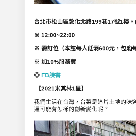
台北市松山區敦化北路199
巷17
號1
樓。(
※ 12:00~22:00
※
需訂位（本館每人低消600元，包廂每
※ 加10%服務費
◎
FB臉書
【2021米其林1星】
我們生活在台灣，台菜是這片土地的味
還可能有怎樣的創新變化呢？