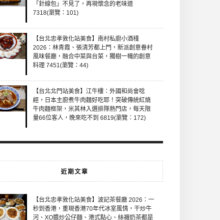
「針線包」不見了，再現懷念的老味道
7318(瀏覽：101)
【台北忠孝敦化站美食】南村私廚小酒棧
2026：林青霞、張清芳都上門，新派創意眷村
風味餐廳，融合中菜與台菜，獨樹一幟的創意
料理 7451(瀏覽：44)
【台北北門站美食】江牛樓：外國和尚會唸
經，日本主廚煮牛肉麵好吃耶！突破傳統紅燒
牛肉麵框架，米其林入選排隊熱門店，每天限
量66位客人，晚來吃不到 6819(瀏覽：172)
近期文章
【台北忠孝敦化站美食】波記茶餐廳 2026：一
秒到香港，重現香港70年代冰室風情，干炒牛
河、XO醬炒公仔麵、港式點心、絲襪奶茶都是