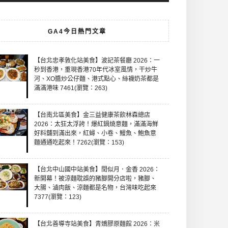
GA4今日熱門文章
【台北忠孝敦化站美食】波記茶餐廳 2026：一
秒到香港，重現香港70年代冰室風情，干炒牛
河、XO醬炒公仔麵、港式點心、絲襪奶茶都是
滿滿港味 7461(瀏覽：263)
【台南北區美食】金三益健康茶飲林森總店
2026：太狂太浮誇！爆紅鍋燒意麵，滿滿海鮮
好料舖到滿出來，紅蟳、小卷、鰻魚、鮑魚意
麵通通吃起來！7262(瀏覽：153)
【台北中山國中站美食】閏似月．金香 2026：
新開幕！被涼麵耽誤的豬腳開分店啦，豬腳、
大腸、滷肉飯、涼麵都是名物，台灣味吃起來
7377(瀏覽：123)
【台北善導寺站美食】青嬌膠原麵館 2026：米