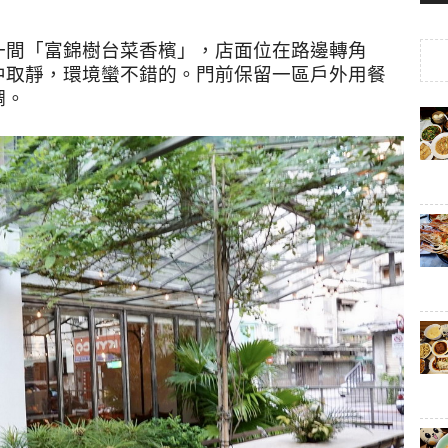
一間「富錦樹台菜香檳」，店面位在路邊轉角
中取靜，環境蠻不錯的。門前保留一區戶外用餐
調。