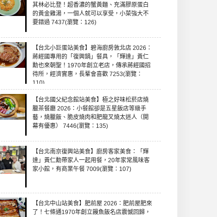
其林必比登！超香濃的蟹黃麵、充滿膠原蛋白
的黃金雞湯，一個人就可以享受，小菜強大不
要錯過 7437(瀏覽：126)
【台北小巨蛋站美食】碧海廚房敦北店 2026：
蔣經國專用的「復興鍋」餐具，「輝達」黃仁
勳也來朝聖！1970年創立老店，傳承蔣經國招
待所，經濟實惠，長輩會喜歡 7253(瀏覽：
110)
【台北國父紀念館站美食】極之好味松菸店燒
臘茶餐廳 2026：小餐館卻是五星飯店等級手
藝，燒臘飯、脆皮燒肉和肥龍叉燒太迷人（開
幕有優惠） 7446(瀏覽：135)
【台北南京復興站美食】廚房客家美食：「輝
達」黃仁勳帶家人一起用餐，20年家常風味客
家小館，有商業午餐 7009(瀏覽：107)
【台北中山站美食】肥前屋 2026：肥前屋肥來
了！七條通1970年創立饅魚飯名店震憾回歸，