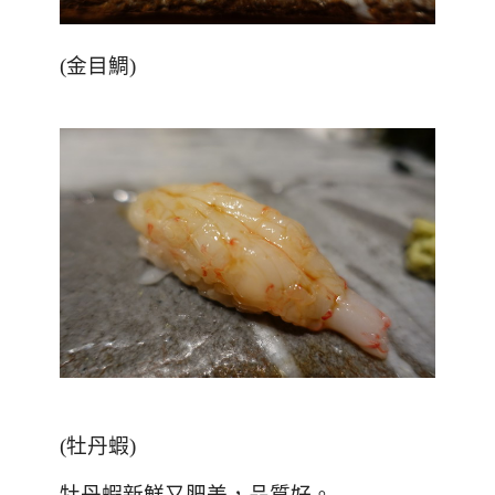
(
金目鯛
)
(
牡丹蝦
)
牡丹蝦新鮮又肥美，品質好。