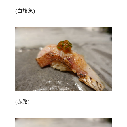
(
白旗魚
)
(
赤路
)