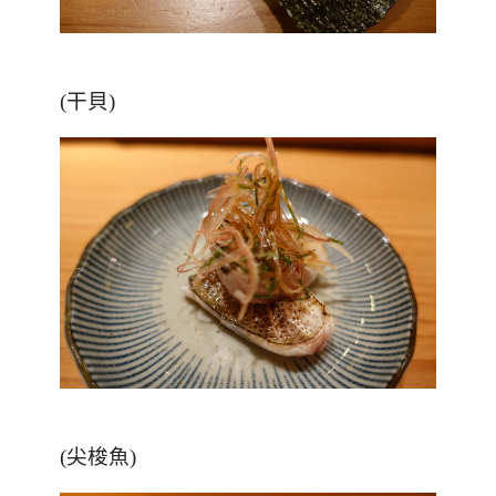
(干貝)
(
尖梭魚
)