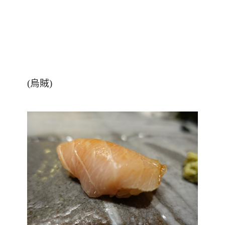
(
烏賊
)