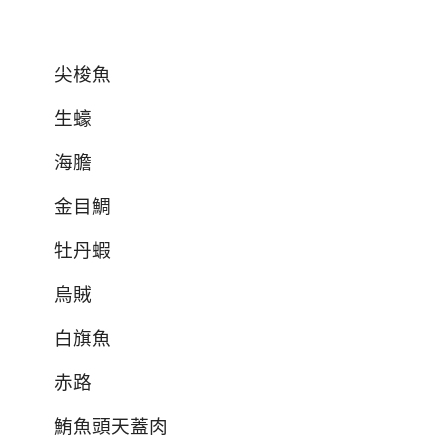
尖梭魚
生蠔
海膽
金目鯛
牡丹蝦
烏賊
白旗魚
赤路
鮪魚頭天蓋肉