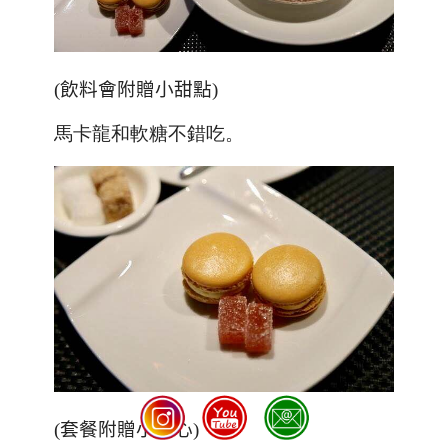
(
飲料會附贈小甜點
)
馬卡龍和軟糖不錯吃。
(套餐附贈小點心)