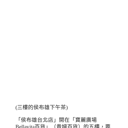
(
三樓的侯布雄下午茶
)
「侯布雄台北店」開在「寶麗廣場
Bellavita
百貨」（貴婦百貨）的五樓，要