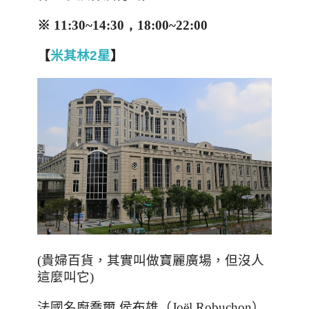
※
11:30~14:30，18:00~22:00
【
米其林2
星
】
(
貴婦百貨，其實叫做寶麗廣場，但沒人
這麼叫它
)
法國名廚喬爾
.
侯布雄（
Joël Robuchon
）