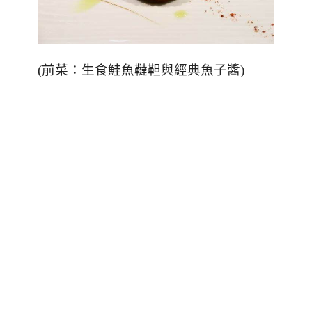
(前菜：生食鮭魚韃靼與經典魚子醬)