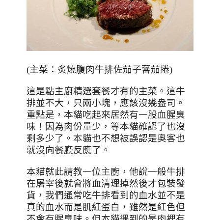
(
主菜：炙燒腹肉牛排佐茄子蕃茄捲
)
這是點主廚精選套餐才有的主菜。這牛
排並不大，只兩小塊，應該沒幾盎司。
重點是，本貓吃起來居然有一股血腥臭
味！因為肉份量少，等本貓確認了也沒
剩多少了。本貓也不想被誤認是奧客也
就沒向餐廳反應了。
本貓就此請教一位主廚，他說一般牛排
在屠宰後就會將血清理掉然後才包裝發
貨，我們通常吃牛排看到的血水並不是
真的血水而是肌紅蛋白，雖然是紅色但
不會有腥臭味。但本貓遇到的是肉裡有