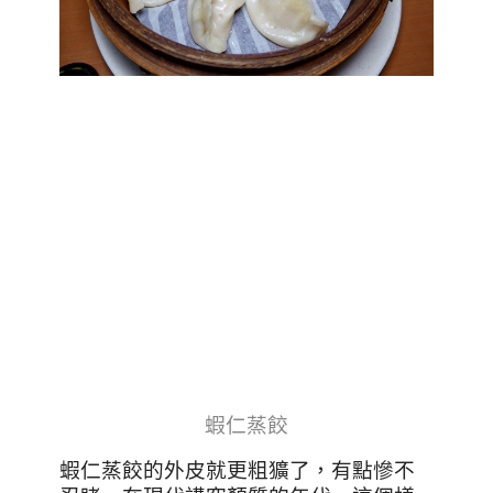
蝦仁蒸餃
蝦仁蒸餃的外皮就更粗獷了，有點慘不