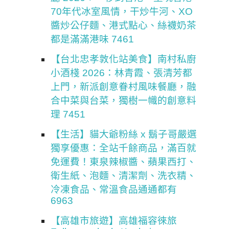
70年代冰室風情，干炒牛河、XO
醬炒公仔麵、港式點心、絲襪奶茶
都是滿滿港味 7461
【台北忠孝敦化站美食】南村私廚
小酒棧 2026：林青霞、張清芳都
上門，新派創意眷村風味餐廳，融
合中菜與台菜，獨樹一幟的創意料
理 7451
【生活】貓大爺粉絲 x 鬍子哥嚴選
獨享優惠：全站千餘商品，滿百就
免運費！東泉辣椒醬、蘋果西打、
衛生紙、泡麵、清潔劑、洗衣精、
冷凍食品、常溫食品通通都有
6963
【高雄市旅遊】高雄福容徠旅