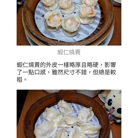
蝦仁燒賣
蝦仁燒賣的外皮一樣略厚且略硬，影響
了一點口感，雖然尺寸不錯，但總是較
粗。