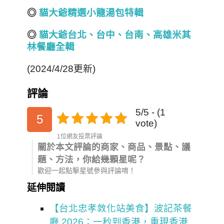
◎
貓大爺精選小籠湯包特輯
◎
貓大爺台北
、
台中
、
台南
、
高雄
米其
林餐廳全輯
(2024/4/28更新)
評論
5/5 - (1
5
vote)
1位網友投票評論
關於本文評論的商家、商品、景點、議
題、方法，你給幾顆星呢？
歡迎一起點擊星號參與評論唷！
延伸閱讀
【台北忠孝敦化站美食】波記茶餐
廳 2026：一秒到香港，重現香港