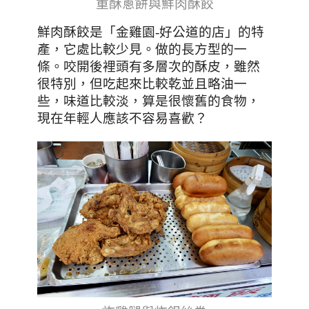
重酥蔥餅與鮮肉酥餃
鮮肉酥餃
是「金雞園-好公道的店」的特
產，
它處比較少見。做的長方型的一
條。
咬開後裡頭有多層次的酥皮，雖然
很特別，但吃起來比較乾並且略油一
些，味道比較淡，算是很懷舊的食物，
現在年輕人應該不容易喜歡？