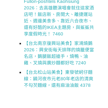
Fullon-poshtels Kaohsiung
2026：去高雄聽演唱會就住這家酒
店吧！飯店新、房間大、離捷運站
近、週邊美食多、靠近六合夜市、
還有好酷的IKEA主題房，與鯊鯊共
享度假時光！ 7460
【台北南京復興站美食】家鴻燒鵝
2026：興安街每天排隊的燒臘便當
名店，鵝腿飯超搶手，燒鴨、油
雞、叉燒與廣炒麵都好吃 7240
【台北松山站美食】東發號蚵仔麵
線：饒河夜市元老80年老店的清爽
不勾芡麵線，還有麻油油飯 4378