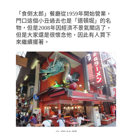
「食倒太郎」餐廳從
1959
年開始營業，
門口這個小丑過去也是
「
道頓堀
」
的名
物，但是
2008
年因經濟不景氣關店了，
但是大家還是很懷念他，因此有人買下
來繼續擺著。