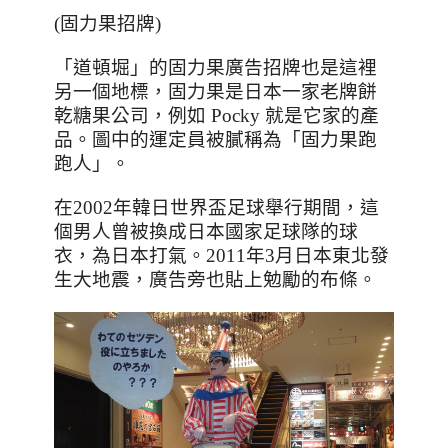
(固力果招牌)
「
道頓堀
」
的固力果廣告招牌也是這裡
另一個地標，固力果是日本一家老牌餅
乾糖果公司，例如 Pocky 就是它家的產
品。圖中的運定員被膩稱為
「固力果跑
跑人
」
。
在
2002
年韓日世界盃足球舉行期間，這
個男人曾被換成日本國家足球隊的球
衣，為日本打氣。
2011
年
3
月日本東北發
生大地震，廣告旁也貼上勉勵的布條。