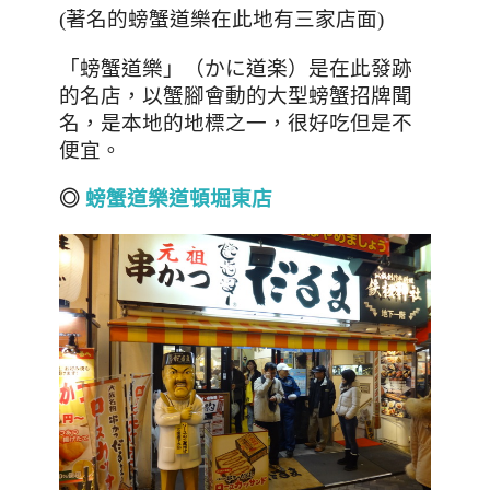
(著名的螃蟹道樂在此地有三家店面)
「
螃蟹道樂
」
（かに道楽）是在此發跡
的名店
，以蟹腳會動
的大型螃蟹招牌聞
名
，是本地的地標之一，很好吃但是不
便宜。
◎
螃蟹道樂道頓堀東店