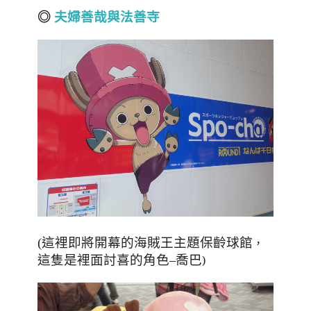
◎
夫婦善哉與法善寺
(這裡即將開幕的海賊王主題保齡球館
，
這隻是裡面討喜的角色–喬巴
)