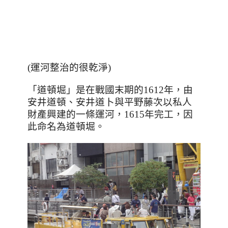
(運河整治的很乾淨)
「
道頓堀
」
是在戰國末期的
1612
年，由
安井道頓、安井道卜與平野藤次以私人
財產興建的一條運河，
1615
年完工，因
此命名為道頓堀。