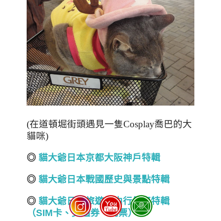
(在道頓堀街頭遇見一隻Cosplay喬巴的大
貓咪)
◎
貓大爺日本京都
大阪神戶
特輯
◎
貓大爺日本戰國
歷史與
景點特輯
◎
貓大爺日本旅遊自由行優惠特輯
（SIM
卡、交通券、門票）