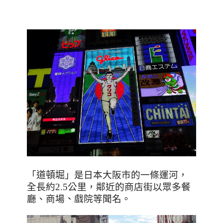
「
道頓堀
」
是日本大阪市的一條運河，
全長約
2.5
公里，鄰近的商店街以眾多餐
廳、商場
、
戲院等聞名。