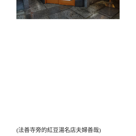
(法善寺旁的紅豆湯名店夫婦善哉)