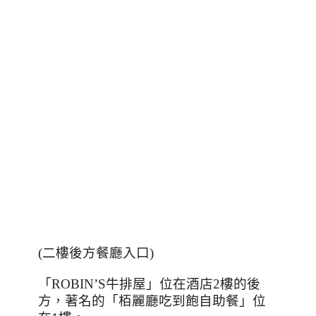
(
二樓後方餐廳入口
)
「
ROBIN’S
牛排屋」位在酒店
2
樓的後
方，著名的「栢麗廳吃到飽自助餐」位