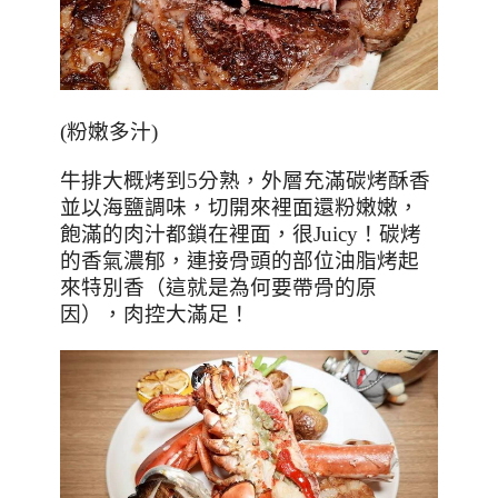
(
粉嫩多汁
)
牛排大概烤到
5
分熟，外層充滿碳烤酥香
並以海鹽調味，切開來裡面還粉嫩嫩，
飽滿的肉汁都鎖在裡面，很
Juicy
！碳烤
的香氣濃郁，連接骨頭的部位油脂烤起
來特別香（這就是為何要帶骨的原
因），肉控大滿足！