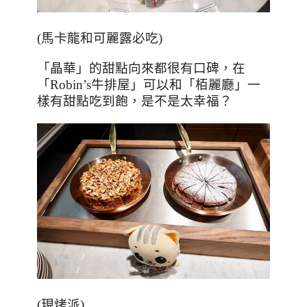
(
馬卡龍和可麗露必吃
)
「晶華」的甜點向來都很有口碑，在
「
Robin’s
牛排屋」可以和「栢麗廳」一
樣有甜點吃到飽，是不是太幸福？
(
現烤派
)