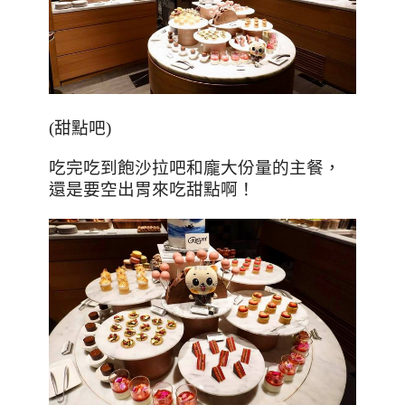
(
甜點吧
)
吃完吃到飽沙拉吧和龐大份量的主餐，
還是要空出胃來吃甜點啊！