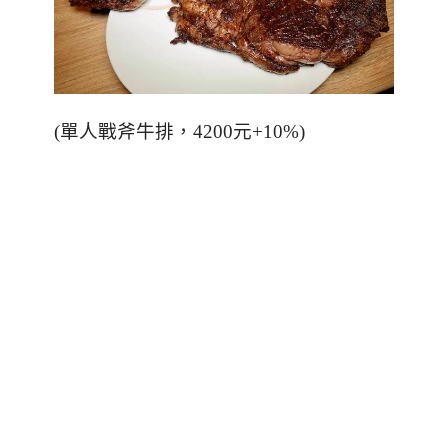
(
單人戰斧牛排，
4200
元
+10%)