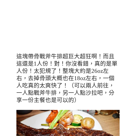
這塊帶骨戰斧牛排超巨大超狂啊！而且
這還是
1
人份！對！你沒看錯，真的是單
人份！太犯規了！整塊大約是
26oz
左
右，去掉骨頭大概也在
18oz
左右，一個
人吃真的太爽快了！（可以兩人前往，
一人點戰斧牛排，另一人點沙拉吧，分
享一份主餐也是可以的）