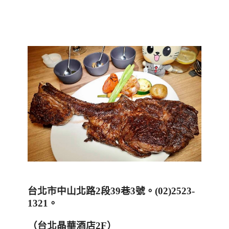
台北市中山北路
2
段
39
巷
3
號。
(02)2523-
1321
。
（台北晶華酒店2F）