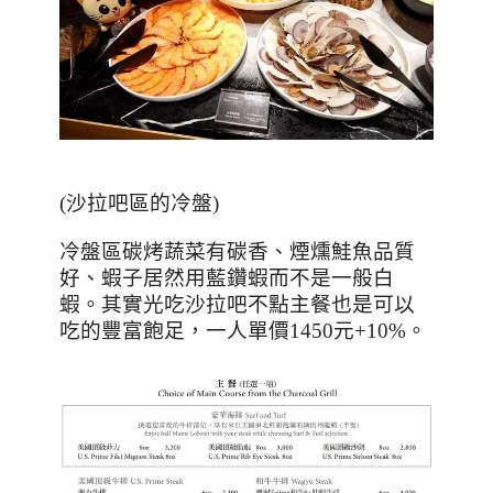
(
沙拉吧區的冷盤
)
冷盤區碳烤蔬菜有碳香、煙燻鮭魚品質
好、蝦子居然用藍鑽蝦而不是一般白
蝦。其實光吃沙拉吧不點主餐也是可以
吃的豐富飽足，一人單價
1450
元
+10%
。