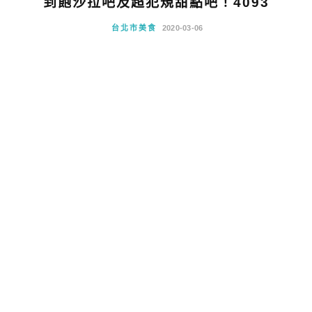
到飽沙拉吧及超犯規甜點吧！4093
台北市美食
2020-03-06