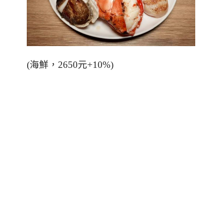
(
海鮮，
2650
元
+10%)