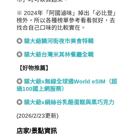
※ 2024年「阿國滷味」掉出「必比登」
榜外。所以各種榜單參考看看就好，去
找合自己口味的比較實在。
◎
貓大爺饒河街夜市美食特輯
◎
貓大爺台
灣
米其林餐廳全輯
【好物推薦】
◎
貓大爺x
無線全球通World eSIM
（超
過100
國上網服務）
◎
貓大爺x
絹絲谷乳酪蛋糕與黑巧克力
(2026/2/23更新)
店家/景點資訊