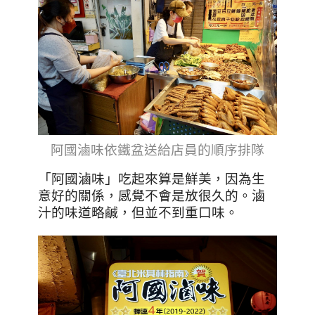
阿國滷味
依鐵盆送給店員的順序排隊
「阿國滷味」吃起來算是鮮美，因為生
意好的關係，感覺不會是放很久的。滷
汁的味道略鹹，但並不到重口味。