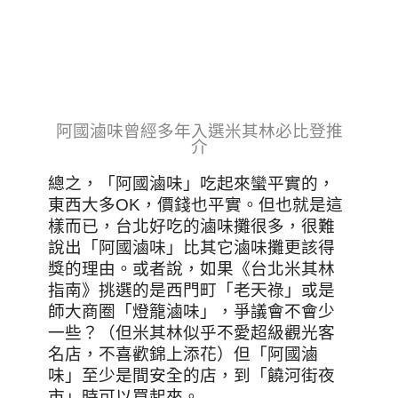
阿國滷味
曾經多年入選米其林必比登推
介
總之，「阿國滷味」吃起來蠻平實的，
東西大多OK，價錢也平實。但也就是這
樣而已，台北好吃的滷味攤很多，很難
說出「阿國滷味」比其它滷味攤更該得
獎的理由。或者說，如果《台北米其林
指南》挑選的是西門町「老天祿」或是
師大商圈「燈籠滷味」，爭議會不會少
一些？（但米其林似乎不愛超級觀光客
名店，不喜歡錦上添花）
但「阿國滷
味」至少是間安全的店，到「饒河街夜
市」時可以買起來。