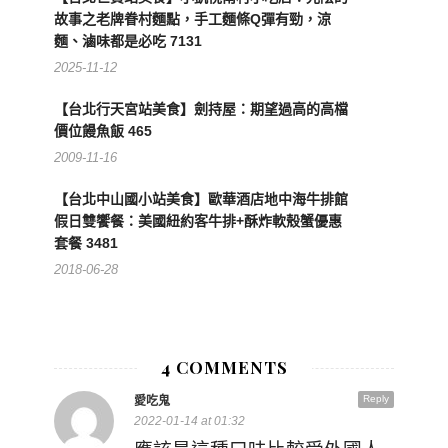
故事之老牌眷村麵點，手工麵條Q彈有勁，涼
麵、滷味都是必吃 7131
2025-11-12
【台北行天宮站美食】劍持屋：期望過高的高檔
價位饅魚飯 465
2009-11-16
【台北中山國小站美食】歐華酒店地中海牛排館
假日雙饗餐：美國紐約客牛排+酥炸軟殼蟹優惠
套餐 3481
2018-06-28
4 COMMENTS
Reply
愛吃鬼
2022-01-14 at 01:32