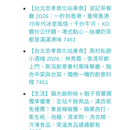
【台北忠孝敦化站美食】波記茶餐
廳 2026：一秒到香港，重現香港
70年代冰室風情，干炒牛河、XO
醬炒公仔麵、港式點心、絲襪奶茶
都是滿滿港味 7461
【台北忠孝敦化站美食】南村私廚
小酒棧 2026：林青霞、張清芳都
上門，新派創意眷村風味餐廳，融
合中菜與台菜，獨樹一幟的創意料
理 7451
【生活】貓大爺粉絲 x 鬍子哥嚴選
獨享優惠：全站千餘商品，滿百就
免運費！東泉辣椒醬、蘋果西打、
衛生紙、泡麵、清潔劑、洗衣精、
冷凍食品、常溫食品通通都有