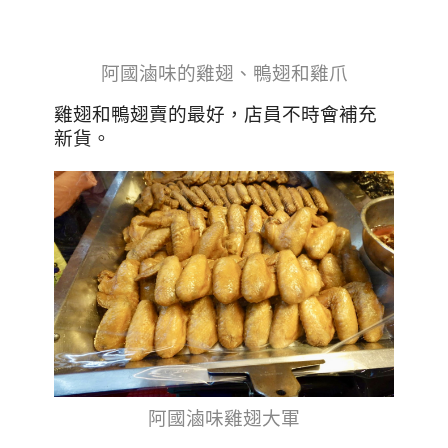
阿國滷味的
雞翅、鴨翅和雞爪
雞翅和鴨翅賣的最好，店員不時會補充
新貨
。
阿國滷味
雞翅大軍