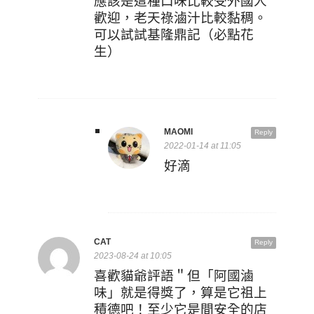
應該是這種口味比較受外國人
歡迎，老天祿滷汁比較黏稠。
可以試試基隆鼎記（必點花
生）
MAOMI
Reply
2022-01-14 at 11:05
好滴
CAT
Reply
2023-08-24 at 10:05
喜歡貓爺評語＂但「阿國滷
味」就是得獎了，算是它祖上
積德吧！至少它是間安全的店