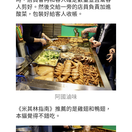
人剪好。然後交給一旁的店員負責加進
酸菜，包裝好給客人收帳。
阿國滷味
《米其林指南》推薦的是雞翅和鴨翅，
本貓覺得不錯吃。