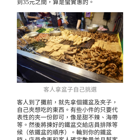
到
35
元之間，算是蠻實惠的。
客人拿盆子自己挑選
客人到了攤前，就先拿個鐵盆及夾子，
自己夾想吃的東西。有些小件的只要代
表性的夾一份即可，像是甜不辣、海帶
等。然後將揀好的鐵盆交給店員排隊等
候（依鐵盆的順序）。輪到你的鐵盆
時，店員會再和客人確定數量並且幫客