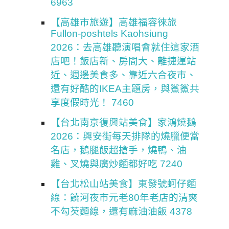
6963
【高雄市旅遊】高雄福容徠旅
Fullon-poshtels Kaohsiung
2026：去高雄聽演唱會就住這家酒
店吧！飯店新、房間大、離捷運站
近、週邊美食多、靠近六合夜市、
還有好酷的IKEA主題房，與鯊鯊共
享度假時光！ 7460
【台北南京復興站美食】家鴻燒鵝
2026：興安街每天排隊的燒臘便當
名店，鵝腿飯超搶手，燒鴨、油
雞、叉燒與廣炒麵都好吃 7240
【台北松山站美食】東發號蚵仔麵
線：饒河夜市元老80年老店的清爽
不勾芡麵線，還有麻油油飯 4378