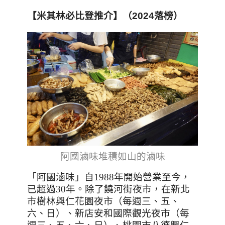
【米其林必比登推介】（2024落榜）
阿國滷味
堆積如山的滷味
「阿國滷味」自
1988
年開始營業至今，
已超過
30
年。除了饒河街夜市，在新北
市樹林興仁花園夜市（每週三、五、
六、日）、新店安和國際觀光夜市（每