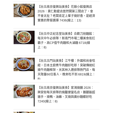
【台北南京復興站美食】花娘小館復興店
2026：黃仁勳愛店居然開第三間店了，會
不會太扯？老闆肯定上輩子燒好香，是經濟
實惠的聚餐選擇 7436(線上：13)
【台北中正紀念堂站美食】合歡刀削麵館：
每天中午必排隊！新南門市場二樓美食街扛
霸子，高CP值牛肉麵和大滷麵 6718(線
上：8)
【台北北門站美食】江牛樓：外國和尚會唸
經，日本主廚煮牛肉麵好吃耶！突破傳統紅
燒牛肉麵框架，米其林入選排隊熱門店，每
天限量66位客人，晚來吃不到 6819(線上：
8)
【台北南京復興站美食】家鴻燒鵝 2026：
興安街每天排隊的燒臘便當名店，鵝腿飯超
搶手，燒鴨、油雞、叉燒與廣炒麵都好吃
7240(線上：8)