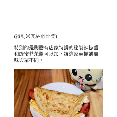
(得到米其林必比登
)
特別的是刷醬有店家特調的秘製辣椒醬
和蜂蜜芥茉醬可以加，讓這家蔥抓餅風
味與眾不同。