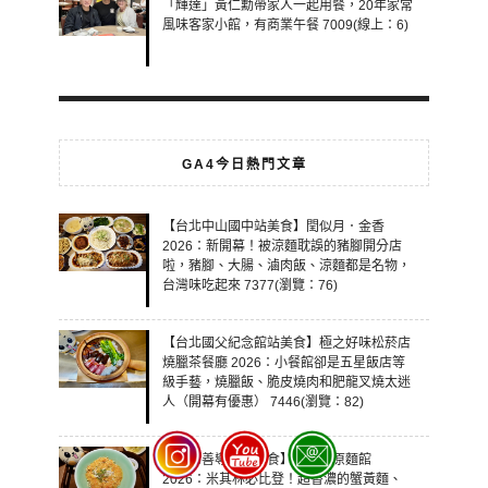
「輝達」黃仁勳帶家人一起用餐，20年家常
風味客家小館，有商業午餐 7009(線上：6)
GA4今日熱門文章
【台北中山國中站美食】閏似月．金香
2026：新開幕！被涼麵耽誤的豬腳開分店
啦，豬腳、大腸、滷肉飯、涼麵都是名物，
台灣味吃起來 7377(瀏覽：76)
【台北國父紀念館站美食】極之好味松菸店
燒臘茶餐廳 2026：小餐館卻是五星飯店等
級手藝，燒臘飯、脆皮燒肉和肥龍叉燒太迷
人（開幕有優惠） 7446(瀏覽：82)
【台北善導寺站美食】青嬌膠原麵館
2026：米其林必比登！超香濃的蟹黃麵、