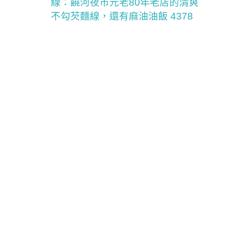
線：饒河夜市元老80年老店的清爽
不勾芡麵線，還有麻油油飯 4378