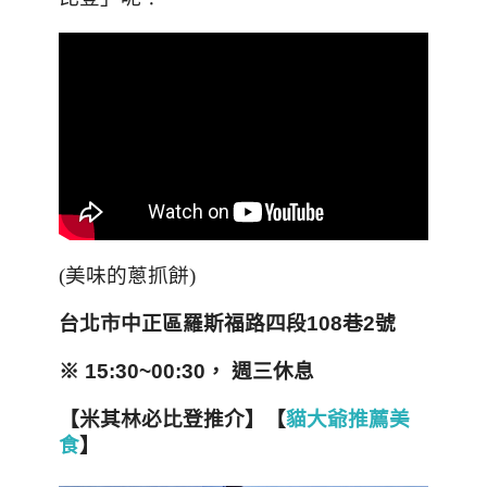
(美味的蔥抓餅)
台北市中正區羅斯福路四段108
巷2
號
※ 15:30~00:30，
週三休息
【
米其林必比登推介】【
貓大爺推薦美
食
】