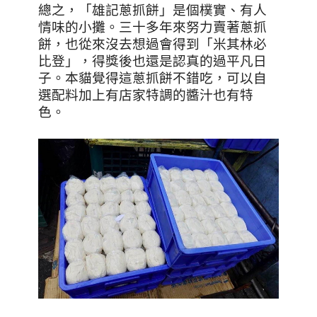
總之，「雄記蔥抓餅」是個樸實、有人
情味的小攤。三十多年來努力賣著蔥抓
餅，也從來沒去想過會得到「米其林必
比登」，得獎後也還是認真的過平凡日
子。本貓覺得這蔥抓餅不錯吃，可以自
選配料加上有店家特調的醬汁也有特
色。