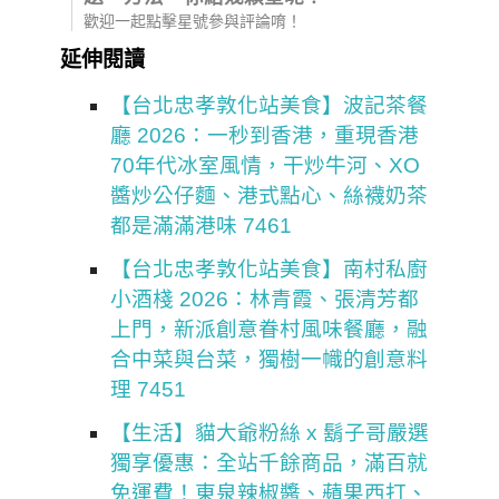
歡迎一起點擊星號參與評論唷！
延伸閱讀
【台北忠孝敦化站美食】波記茶餐
廳 2026：一秒到香港，重現香港
70年代冰室風情，干炒牛河、XO
醬炒公仔麵、港式點心、絲襪奶茶
都是滿滿港味 7461
【台北忠孝敦化站美食】南村私廚
小酒棧 2026：林青霞、張清芳都
上門，新派創意眷村風味餐廳，融
合中菜與台菜，獨樹一幟的創意料
理 7451
【生活】貓大爺粉絲 x 鬍子哥嚴選
獨享優惠：全站千餘商品，滿百就
免運費！東泉辣椒醬、蘋果西打、