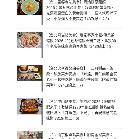
【台北善導寺站美食】青嬌膠原麵館
2026：米其林必比登！超香濃的蟹黃麵、
充滿膠原蛋白的黃金雞湯，一個人就可以享
受，小菜強大不要錯過 7437(線上：8)
【台北奇岩站美食】我家客家小館-傳承茶
蝦飯 2026：特色茶蝦飯火鍋二吃，北投30
年老店美味實惠的客家菜 7248(線上：8)
【台北忠孝復興站美食】十二月粥品、茶
飲、私房菜大安店：「輝達」黃仁勳帶全家
老小一起來吃粥、喝茶配熱炒菜（附黃仁勳
菜單） 6941(線上：7)
【台北中山站美食】肥前屋 2026：肥前屋
肥來了！七條通1970年創立饅魚飯名店震
憾回歸，「針線包」不見了，再現懷念的老
味道 7318(線上：6)
【台北南京復興站美食】廚房客家美食：