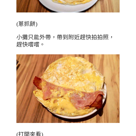
(
蔥抓餅
)
小攤只能外帶，帶到附近趕快拍拍照，
趕快嚐嚐。
(
打開來看
)