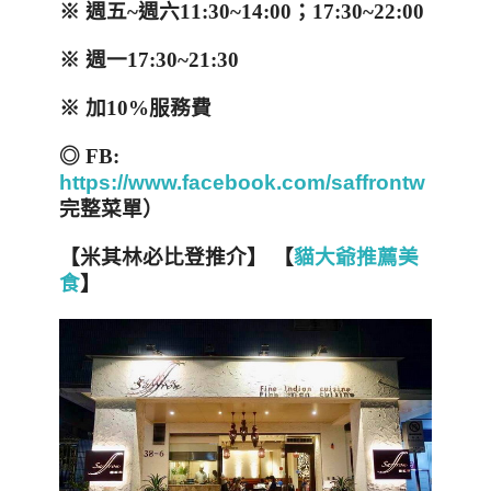
※
週五
~
週六
11:30~14:00
；
17:30~22:00
※
週一
17:30~21:30
※
加
10%
服務費
◎
FB:
https://www.facebook.com/saffrontw
（有
完整菜單）
【米其林必比登推介】
【
貓大爺推薦美
食
】