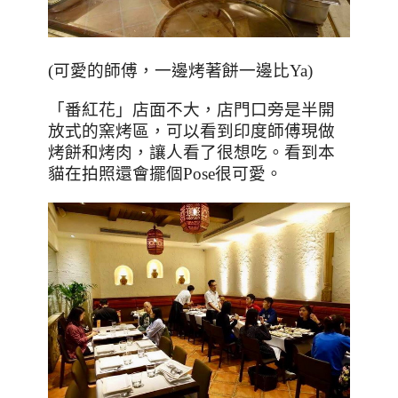
(
可愛的師傅，一邊烤著餅一邊比Ya
)
「番紅花」店面不大，店門口旁是半開
放式的窯烤區，可以看到印度師傅現做
烤餅和烤肉，讓人看了很想吃。看到本
貓在拍照還會擺個
Pose
很可愛。