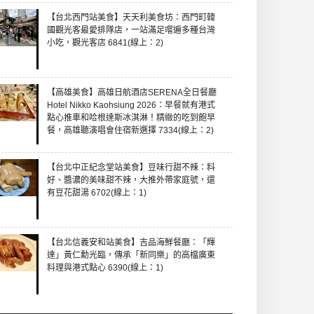
【台北西門站美食】天天利美食坊：西門町韓
國觀光客最愛排隊店，一站滿足嚐遍多種台灣
小吃，觀光客店 6841(線上：2)
【高雄美食】高雄日航酒店SERENA全日餐廳
Hotel Nikko Kaohsiung 2026：早餐就有港式
點心推車和哈根達斯冰淇淋！精緻的吃到飽早
餐，高雄聽演唱會住宿新選擇 7334(線上：2)
【台北中正紀念堂站美食】豆味行甜不辣：料
好、醬濃的美味甜不辣，大推外帶家庭號，還
有豆花甜湯 6702(線上：1)
【台北信義安和站美食】吉品海鮮餐廳：「輝
達」黃仁勳光臨，傳承「新同樂」的高檔廣東
料理與港式點心 6390(線上：1)