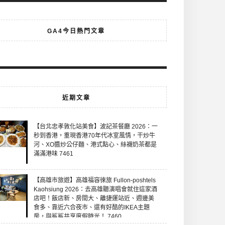
GA4今日熱門文章
近期文章
【台北忠孝敦化站美食】波記茶餐廳 2026：一
秒到香港，重現香港70年代冰室風情，干炒牛
河、XO醬炒公仔麵、港式點心、絲襪奶茶都是
滿滿港味 7461
【高雄市旅遊】高雄福容徠旅 Fullon-poshtels
Kaohsiung 2026：去高雄聽演唱會就住這家酒
店吧！飯店新、房間大、離捷運站近、週邊美
食多、靠近六合夜市、還有好酷的IKEA主題
房，與鯊鯊共享度假時光！ 7460