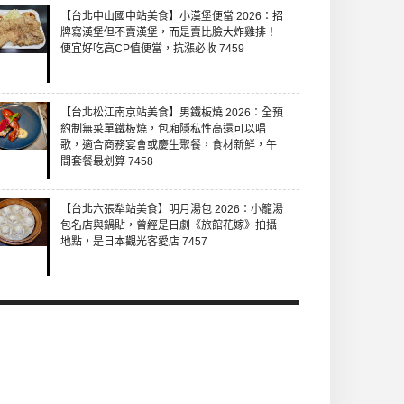
【台北中山國中站美食】小漢堡便當 2026：招
牌寫漢堡但不賣漢堡，而是賣比臉大炸雞排！
便宜好吃高CP值便當，抗漲必收 7459
【台北松江南京站美食】男鐵板燒 2026：全預
約制無菜單鐵板燒，包廂隱私性高還可以唱
歌，適合商務宴會或慶生聚餐，食材新鮮，午
間套餐最划算 7458
【台北六張犁站美食】明月湯包 2026：小籠湯
包名店與鍋貼，曾經是日劇《旅館花嫁》拍攝
地點，是日本觀光客愛店 7457