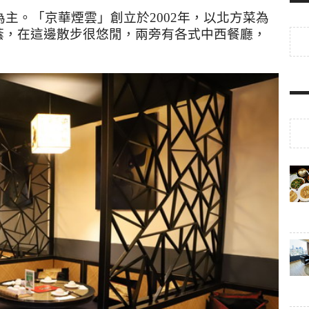
為主。「京華煙雲」創立於
2002
年，以北方菜為
蔭，在這邊散步很悠閒，兩旁有各式中西餐廳，