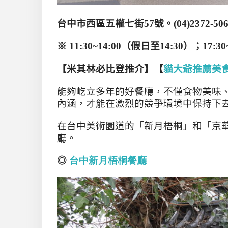
台中市西區五權七街
57
號
。
(
04)2372-50
※
11:30~14:00
（
假日至
14:30
）；
17:30
【米其林必比登推介】【
貓大爺推薦美
能夠屹立多年的好餐廳，不僅食物美味
內涵，才能在激烈的競爭環境中保持下
在台中美術園道的「新月梧桐」和「京
廳。
◎
台中新月梧桐餐廳