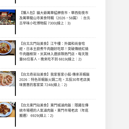
【懶人包】貓大爺萬華艋舺夜市、華西街夜市
及萬華龍山寺美食特輯（2026，58篇）：台北
古早味小吃博物館 7300(線上：3)
【台北北門站美食】江牛樓：外國和尚會唸
經，日本主廚煮牛肉麵好吃耶！突破傳統紅燒
牛肉麵框架，米其林入選排隊熱門店，每天限
量66位客人，晚來吃不到 6819(線上：2)
【台北奇岩站美食】我家客家小館-傳承茶蝦飯
2026：特色茶蝦飯火鍋二吃，北投30年老店美
味實惠的客家菜 7248(線上：2)
【台北東門站美食】東門城滷肉飯：隱藏在傳
統市場裡的人氣滷肉飯，東門市場老店（年底
搬遷） 6929(線上：2)