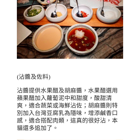
(
沾醬及佐料
)
沾醬提供水果醋及胡麻醬，水果醋選用
蘋果醋加入蘿蔔泥中和甜度，酸甜清
爽，適合蔬菜或海鮮沾佐；胡麻醬則特
別加入台灣豆腐乳為隱味，增添鹹香口
感，適合搭配肉類，這真的很好沾，本
貓還多追加了。