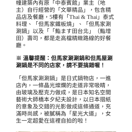
幢建築內有原「中泰賓館」業主（地
主）自行經營的「文華精品」，包含精
品店及餐廳，
5
樓有「
Thai & Thai
」泰式
料理、「但馬家鐵板燒」、「但馬家涮
涮鍋」以及「「鮨ます田台北」（鮨增
田）壽司，都是走高檔精緻路線的好餐
廳。
※ 溫馨提醒：但馬家涮涮鍋和但馬屋涮
涮鍋是不同的店家，請不要搞錯喔！
「但馬家涮涮鍋」是日式鍋物店，一進
店內，一條晶光燦爛的走道非常吸睛，
由玻璃及壓克力做成，是日本知名空間
藝術大師橋本夕紀夫設計，以日本摺紙
的意象及交錯的光影做成這條通道，充
滿時尚感，被膩稱為「星光大道」，女
生一定超愛在這裡自拍的啦！