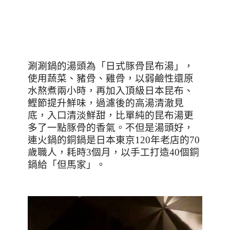
涮涮鍋的湯頭為「日式豚骨昆布湯」，
使用蔬菜、豬骨、雞骨，以弱鹼性還原
水熬煮兩小時，再加入頂級日本昆布、
鰹節提升鮮味，過濾後的高湯清澈見
底，入口清淡鮮甜，比單純的昆布湯更
多了一點豚骨的香氣。不但是湯頭好，
連火鍋的銅鍋是日本東京
120
年老店的
70
歲職人，耗時
3
個月，以手工打造
40
個銅
鍋給「但馬家」。