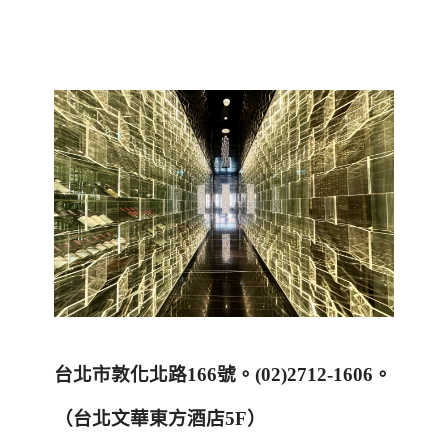
台北市敦化北路
166
號。
(02)2712-1606
。
（台北文華東方酒店
5F
）