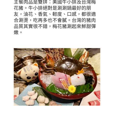
主餐肉品是雙拼：美國牛小排及台灣梅
花豬。牛小排絕對是涮涮鍋最好的朋
友，油花、香氣、軔度、口感，都很適
合涮燙，吃再多也不會膩。台灣的豬肉
品質其實很不錯，梅花豬涮起來鮮甜彈
嫩。