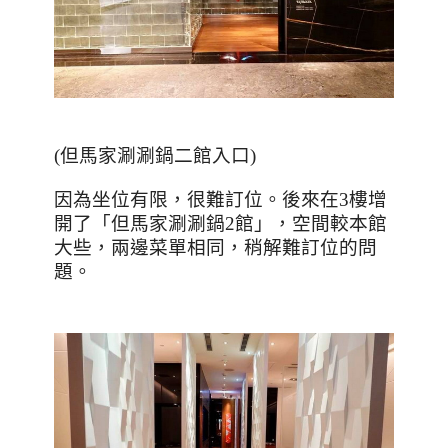
(
但馬家涮涮鍋二館入口
)
因為坐位有限，很難訂位。後來在
3
樓增
開了「但馬家涮涮鍋
2
館」，空間較本館
大些，兩邊菜單相同，稍解難訂位的問
題。