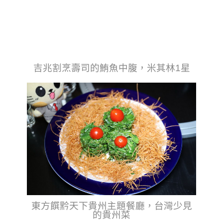
吉兆割烹壽司的鮪魚中腹，米其林1星
東方饌黔天下貴州主題餐廳，台灣少見
的貴州菜