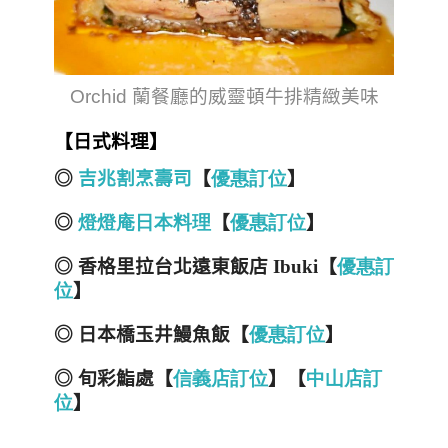
Orchid 蘭餐廳的威靈頓牛排精緻美味
【日式料理】
◎
吉兆割烹壽司
【
優
惠
訂
位
】
◎
燈
燈
庵
日
本
料
理
【
優
惠
訂
位
】
◎ 香格里拉台北遠東飯店
Ibuki
【
優
惠
訂
位
】
◎ 日本橋玉井鰻魚飯【
優
惠
訂
位
】
◎ 旬彩鮨處【
信
義
店
訂
位
】【
中
山
店
訂
位
】