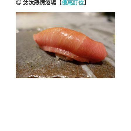
◎ 汰汰熱情酒場【
優
惠訂位
】