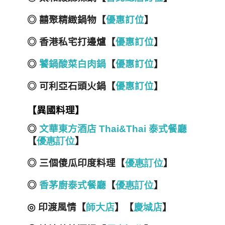
◎ 囍聚精緻鍋物【
優惠訂位
】
◎ 香港私宅打邊爐【
優惠訂位
】
◎
饕鍋酸菜白肉鍋
【
優惠訂位
】
◎ 可利亞石頭火鍋【
優惠訂位
】
【異國料理】
◎
文華東方酒店
Thai&Thai
泰式餐廳
【
優
惠
訂
位
】
◎ 三個傻瓜印度料理【
優
惠
訂
位
】
◎
香茅廚泰式餐廳
【
優
惠
訂
位
】
◎
印渡風情【
師
大
店
】【
慶
城
店
】