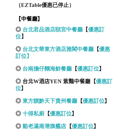
（EZTable優惠已停止）
【中餐廳】
◎
台北君品酒店頤宮中餐廳
【
優惠訂
位
】
◎
台
北
文
華
東
方
酒
店
雅
閣
中
餐
廳
【
優
惠
訂
位
】
◎
台南擔仔麵海鮮餐廳
【
優惠訂位
】
◎ 台北
W
酒店
YEN
紫豔中餐廳【
優
惠
訂
位
】
◎
東方饌黔天下貴州餐廳
【
優惠訂位
】
◎
十得私廚
【
優惠訂位
】
◎
餡老滿南港旗艦店
【
優惠訂位
】