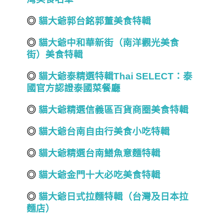
◎
貓大爺郭台銘郭董美食特輯
◎
貓大爺中和華新街（南洋
觀光
美食
街）美食特輯
◎
貓大爺
泰精選
特輯Thai SELECT
：
泰
國
官方認證
泰國菜餐廳
◎
貓大爺精選信義區百貨商圈美食特輯
◎
貓大爺台南自由行美食小吃特輯
◎
貓大爺精選台南鱔魚意麵特輯
◎
貓大爺金門十大必吃美食特輯
◎
貓大爺日式拉麵特輯（台灣及日本拉
麵店）