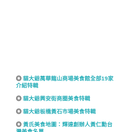
◎
貓大爺萬華龍山商場美食館
全部19
家
介紹
特輯
◎
貓大爺興安街
商圈
美食特輯
◎
貓大爺板橋黃石市場美食特輯
◎
黃氏美食地圖：輝達
創辦人
黃仁勳
台
灣美食名單