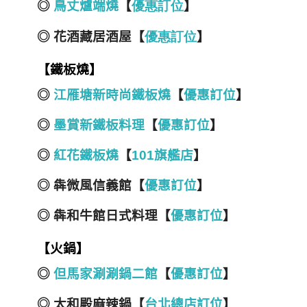
◎
鳥丈爐端燒
【
優
惠
訂
位
】
◎ 花酒藏居酒屋【
優
惠
訂
位
】
【鐵板燒】
◎
江雁塘新時尚鐵板燒
【
優惠訂位
】
◎
墨賞新鐵板料理
【
優惠訂位
】
◎
紅花鐵板燒
【
101旗艦店
】
◎ 犇微風信義館【
優惠訂位
】
◎ 犇和牛館日式料理【
優惠訂位
】
【火鍋】
◎
但馬家涮涮鍋二館
【
優惠訂位
】
◎ 太和殿麻辣鍋【
台北總店訂位
】