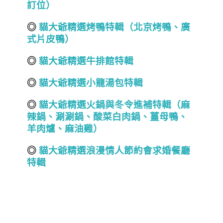
訂位）
◎
貓大爺精選烤鴨特輯（北京烤鴨、廣
式片皮鴨）
◎
貓大爺精選牛排館特輯
◎
貓大爺精選小籠湯包特輯
◎
貓大爺精選火鍋
與冬令進補
特輯（麻
辣鍋、涮涮鍋、酸菜白肉鍋
、
薑母鴨
、
羊肉爐
、
麻油雞
）
◎
貓大爺精選浪漫情人節約會求婚餐廳
特輯