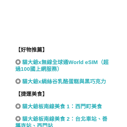
【好物推薦】
◎
貓大爺x
無線全球通World eSIM
（超
過100
國上網服務）
◎
貓大爺x
絹絲谷乳酪蛋糕與黑巧克力
【捷運美食】
◎
貓大爺板南線美食 1
：西門町美食
◎
貓大爺板南線美食 2
：台北車站、善
導寺站、西門站