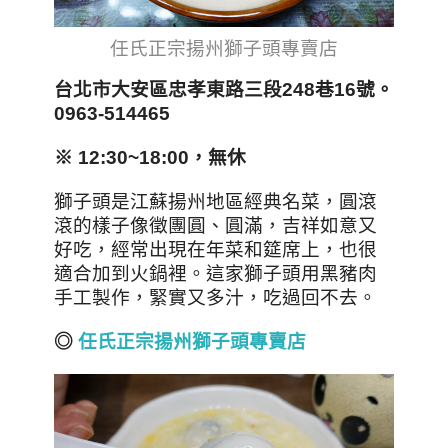
任氏正宗揚州獅子頭專賣店
台北市大安區忠孝東路三段248巷16號。
0963-514465
※ 12:30~18:00，無休
獅子頭是江蘇揚州地區經典名菜，圓滾
滾的樣子像徵團圓、圓滿，吉祥如意又
好吃，經常出現在年菜和筵席上，也很
適合加到火鍋裡。這家獅子頭用黑豬肉
手工製作，緊實又多汁，吃過回不去。
◎
任氏正宗揚州獅子頭專賣店