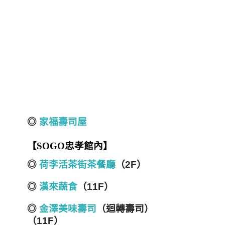
◎
家福壽司屋
【
SOGO
忠孝館內】
◎
荷李活茶街茶餐廳
（2F）
◎
漢來蔬食
（11F）
◎
金澤美味壽司
（迴轉壽司）
（11F）