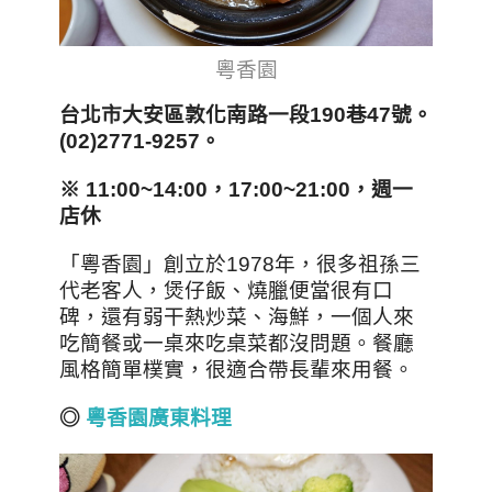
粵香園
台北市大安區敦化南路一段190巷47號。
(02)2771-9257。
※ 11:00~14:00，17:00~21:00，週一
店休
「粵香園」創立於1978年，很多祖孫三
代老客人，煲仔飯、燒臘便當很有口
碑，還有弱干熱炒菜、海鮮，一個人來
吃簡餐或一桌來吃桌菜都沒問題。餐廳
風格簡單樸實，很適合帶長輩來用餐。
◎
粵香園廣東料理