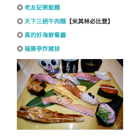
◎
老友記粥飯麵
◎
天下三絕牛肉麵
【米其林必比登】
◎
真的好海鮮餐廳
◎
福勝亭炸豬排