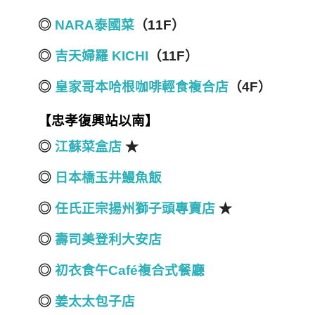
◎
NARA泰國菜
（11F）
◎
吉天婦羅 KICHI
（11F）
◎
皇家哥本哈根咖啡輕食複合店
（4F）
【忠孝復興站以南】
◎
江蘇菜盒店
★
◎
日本橋玉井鰻魚飯
◎
任氏正宗揚州獅子頭專賣店
★
◎
壽司美登利大安店
◎
初衣食午Café複合式餐廳
◎
姜太太包子店