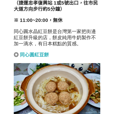
（捷運忠孝復興站 1
或5
號出口，往市民
大道方向步行約5
分鐘）
※
11:00~20:00，無休
同心圓水晶紅豆餅是台灣第一家把街邊
紅豆餅升級的店，餅皮純用牛奶製作不
加一滴水，有日本糕點的質感。
◎
同心圓紅豆餅