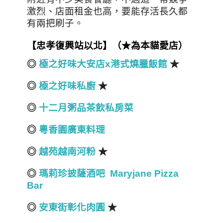
激烈
、
店面租金也高，要能存活長久都
有兩把刷子。
【忠孝復興站以北】（★為本貓愛店）
◎
極之好味大安店x港式燒臘飯館
★
◎
極之好味私廚
★
◎
十二月粥品茶飲私房菜
◎
粵香園廣東料理
◎
越苑越南河粉
★
◎
瑪莉珍披薩酒吧 Maryjane Pizza
Bar
◎
安東街彰化肉圓
★