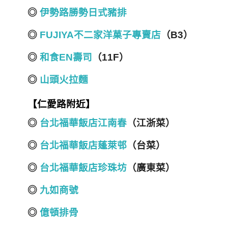
◎
伊勢路勝勢日式豬排
◎
FUJIYA不二家洋菓子專賣店
（B3）
◎
和食EN壽司
（11F）
◎
山頭火拉麵
【仁愛路附近】
◎
台北福華飯店江南春
（江浙菜）
◎
台北福華飯店蓬萊邨
（台菜）
◎
台北福華飯店珍珠坊
（廣東菜）
◎
九如商號
◎
億頓排骨