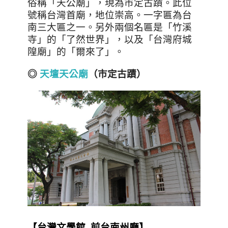
俗稱「天公廟」，現為市定古蹟。此位
號稱台灣首廟，地位崇高
。
一字匾為台
南三大匾之一。
另外兩個名匾是「竹溪
寺」的「了然世界」，以及「台灣府城
隍廟」的「爾來了」。
◎
天壇天公廟
（市定古蹟）
【台灣文學館–前台南州廳
】