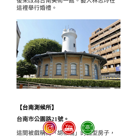
後來改為台南美術一館。藝人林志玲在
這裡舉行婚禮。
【台南測候所
】
台南市公園路
21
號
。
這間被戲稱為「胡椒桶」的圓型房子，