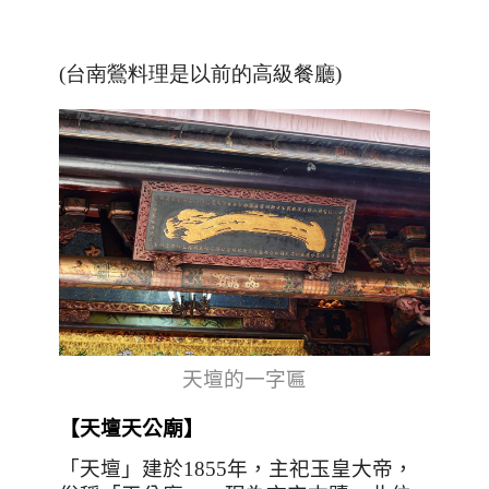
(台南鶯料理是以前的高級餐廳)
天壇的一字匾
【
天壇天公廟
】
「天壇」建於
1855
年，主祀玉皇大帝，