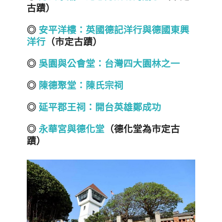
古蹟）
◎
安平洋樓：英國德記洋行與德國東興
洋行
（市定古蹟）
◎
吳園與公會堂：台灣四大園林之一
◎
陳德聚堂：陳氏宗祠
◎
延平郡王祠：開台英雄鄭成功
◎
永華宮與德化堂
（德化堂為市定古
蹟）