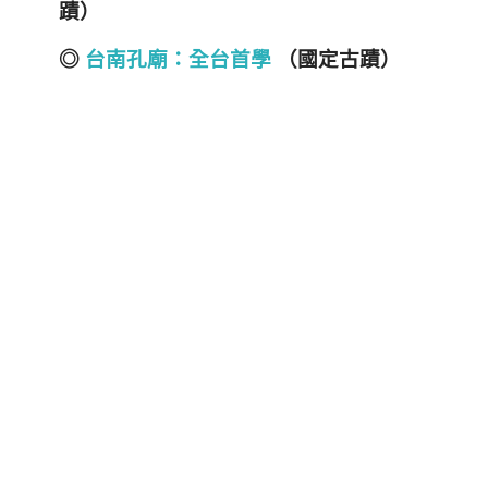
蹟）
◎
台南孔廟：全台首學
（國定古蹟）