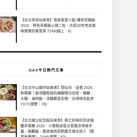
【台北奇岩站美食】我家客家小館-傳承茶蝦飯
2026：特色茶蝦飯火鍋二吃，北投30年老店美
味實惠的客家菜 7248(線上：6)
GA4今日熱門文章
【台北中山國中站美食】閏似月．金香 2026：
新開幕！被涼麵耽誤的豬腳開分店啦，豬腳、
大腸、滷肉飯、涼麵都是名物，台灣味吃起來
7377(瀏覽：78)
【台北國父紀念館站美食】極之好味松菸店燒
臘茶餐廳 2026：小餐館卻是五星飯店等級手
藝，燒臘飯、脆皮燒肉和肥龍叉燒太迷人（開