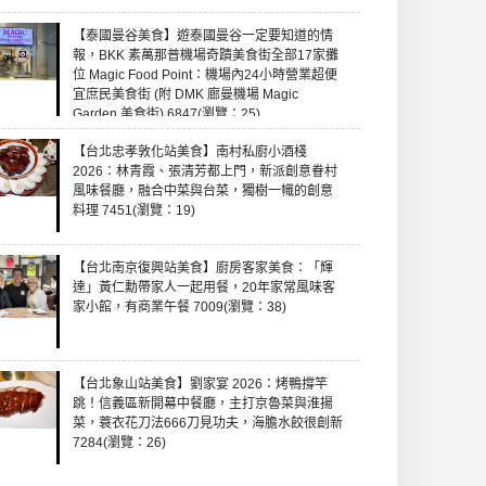
【泰國曼谷美食】遊泰國曼谷一定要知道的情
報，BKK 素萬那普機場奇蹟美食街全部17家攤
位 Magic Food Point：機場內24小時營業超便
宜庶民美食街 (附 DMK 廊曼機場 Magic
Garden 美食街) 6847(瀏覽：25)
【台北忠孝敦化站美食】南村私廚小酒棧
2026：林青霞、張清芳都上門，新派創意眷村
風味餐廳，融合中菜與台菜，獨樹一幟的創意
料理 7451(瀏覽：19)
【台北南京復興站美食】廚房客家美食：「輝
達」黃仁勳帶家人一起用餐，20年家常風味客
家小館，有商業午餐 7009(瀏覽：38)
【台北象山站美食】劉家宴 2026：烤鴨撐竿
跳！信義區新開幕中餐廳，主打京魯菜與淮揚
菜，蓑衣花刀法666刀見功夫，海膽水餃很創新
7284(瀏覽：26)