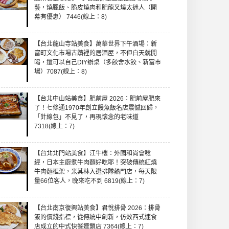
藝，燒臘飯、脆皮燒肉和肥龍叉燒太迷人（開
幕有優惠） 7446(線上：8)
【台北龍山寺站美食】萬華世界下午酒場：新
富町文化市場古蹟裡的居酒屋，不但白天就開
喝，還可以自己DIY辦桌（多餃舍水餃、新富市
場）7087(線上：8)
【台北中山站美食】肥前屋 2026：肥前屋肥來
了！七條通1970年創立饅魚飯名店震憾回歸，
「針線包」不見了，再現懷念的老味道
7318(線上：7)
【台北北門站美食】江牛樓：外國和尚會唸
經，日本主廚煮牛肉麵好吃耶！突破傳統紅燒
牛肉麵框架，米其林入選排隊熱門店，每天限
量66位客人，晚來吃不到 6819(線上：7)
【台北南京復興站美食】君悅排骨 2026：排骨
飯的價錢指標，從傳統中創新，仿效西式速食
店成立的中式快餐連鎖店 7364(線上：7)