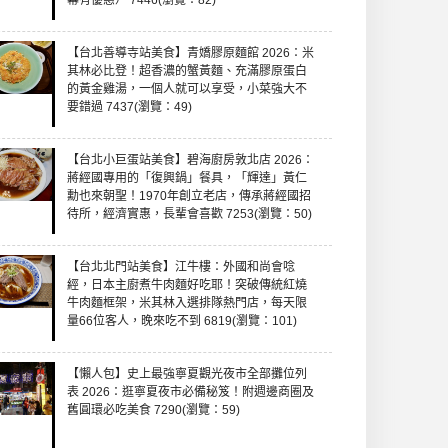
幕有優惠） 7446(瀏覽：82)
【台北善導寺站美食】青嬌膠原麵館 2026：米
其林必比登！超香濃的蟹黃麵、充滿膠原蛋白
的黃金雞湯，一個人就可以享受，小菜強大不
要錯過 7437(瀏覽：49)
【台北小巨蛋站美食】碧海廚房敦北店 2026：
蔣經國專用的「復興鍋」餐具，「輝達」黃仁
勳也來朝聖！1970年創立老店，傳承蔣經國招
待所，經濟實惠，長輩會喜歡 7253(瀏覽：50)
【台北北門站美食】江牛樓：外國和尚會唸
經，日本主廚煮牛肉麵好吃耶！突破傳統紅燒
牛肉麵框架，米其林入選排隊熱門店，每天限
量66位客人，晚來吃不到 6819(瀏覽：101)
【懶人包】史上最強寧夏觀光夜市全部攤位列
表 2026：逛寧夏夜市必備秘笈！附週邊商圈及
舊圓環必吃美食 7290(瀏覽：59)