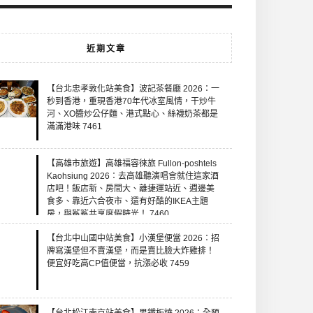
近期文章
【台北忠孝敦化站美食】波記茶餐廳 2026：一
秒到香港，重現香港70年代冰室風情，干炒牛
河、XO醬炒公仔麵、港式點心、絲襪奶茶都是
滿滿港味 7461
【高雄市旅遊】高雄福容徠旅 Fullon-poshtels
Kaohsiung 2026：去高雄聽演唱會就住這家酒
店吧！飯店新、房間大、離捷運站近、週邊美
食多、靠近六合夜市、還有好酷的IKEA主題
房，與鯊鯊共享度假時光！ 7460
【台北中山國中站美食】小漢堡便當 2026：招
牌寫漢堡但不賣漢堡，而是賣比臉大炸雞排！
便宜好吃高CP值便當，抗漲必收 7459