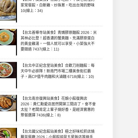
家常餐館，白斬雞、炒珠蔥，吃出台灣的野味
10(線上：34)
【台北善導寺站美食】青嬌膠原麵館 2026：米
其林必比登！超香濃的蟹黃麵、充滿膠原蛋白
的黃金雞湯，一個人就可以享受，小菜強大不
要錯過 7437(線上：11)
【台北中正紀念堂站美食】合歡刀削麵館：每
天中午必排隊！新南門市場二樓美食街扛霸
子，高CP值牛肉麵和大滷麵 6718(線上：10)
【台北南京復興站美食】花娘小館復興店
2026：黃仁勳愛店居然開第三間店了，會不會
太扯？老闆肯定上輩子燒好香，是經濟實惠的
聚餐選擇 7436(線上：8)
【台北國父紀念館站美食】極之好味松菸店燒
臘茶餐廳 2026：小餐館卻是五星飯店等級手