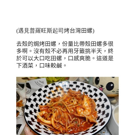
(遇見普羅旺斯起司
烤台灣田螺
)
去殼的焗烤田螺，份量比帶殼田螺多很
多啊。沒有殼不必再用牙籤挑半天，終
於可以大口吃田螺，口感爽脆。這道是
下酒菜，口味較鹹。