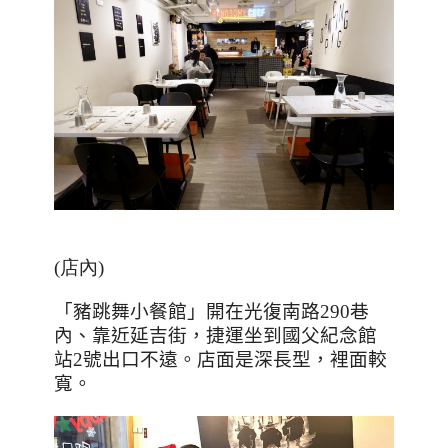
(店內
)
「豬跳舞小餐館」開
在光復南路
290
巷
內、靠近延吉街，捷運坐到國父紀念館
站
2
號出口不遠。
店面是深長型，裡面較
寬。