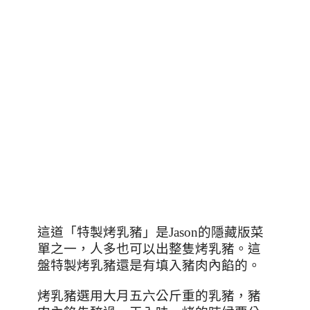
這道「特製烤乳豬」是
Jason
的隱藏版菜
單之一，人多也可以出整隻烤乳豬。這
盤特製烤乳豬還是有填入豬肉內餡的。
烤乳豬選用大月五六公斤重的乳豬，豬