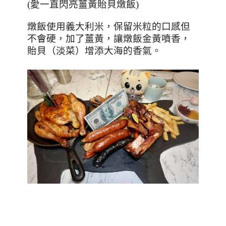
(
愛一直閃亮薑黃貽貝燉飯
)
燉飯使用義大利米，保留米粒的口感但
不會硬，加了薑黃，讓燉飯金黃噴香，
貽貝（淡菜）增添大海的香氣。