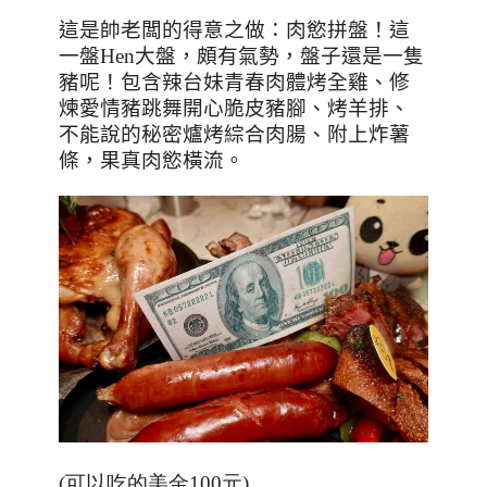
這是帥老闆的得意之做：肉慾拼盤！這
一盤
Hen
大盤，頗有氣勢，盤子還是一隻
豬呢！包含辣台妹青春肉體烤全雞、修
煉愛情豬跳舞開心脆皮豬腳、烤羊排、
不能說的秘密爐烤綜合肉腸、附上炸薯
條，果真肉慾橫流。
(可以吃的美金100元
)