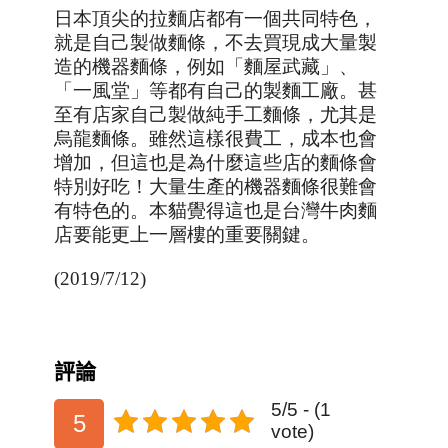
日本頂尖的拉麵店都有一個共同特色
，
就是自己製做麵條
，不去買現成大量製
造的機器麵條
，例如「麵屋武藏」、
「一風堂」等都有自己的製麵工廠。
甚
至有店家自己製做純手工麵條
，尤其是
烏龍麵條
。雖然這樣很費工
，成本也會
增加
，
但這也是為什麼這些店的麵條會
特別好吃
！大量生產的機器麵條很難會
有特色的。本貓覺得這也是台灣牛肉麵
店要能更上一層樓的重要關鍵
。
(2019/7/12)
評論
5/5 - (1
5
vote)