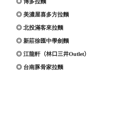
◎
博多拉麵
◎
美
濃屋喜多方拉麵
◎
北投滿客來拉麵
◎
新莊徐匯中學劍麵
◎
江龍軒
（林口三井
Outlet
）
◎
台南豚骨家拉麵