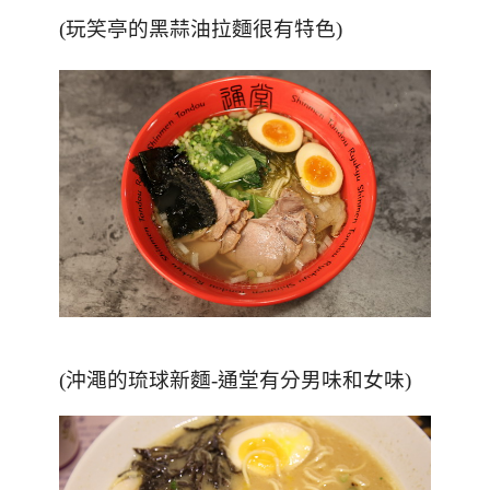
(玩笑亭的黑蒜油拉麵很有特色)
(沖澠的琉球新麵-通堂有分男味和女味)