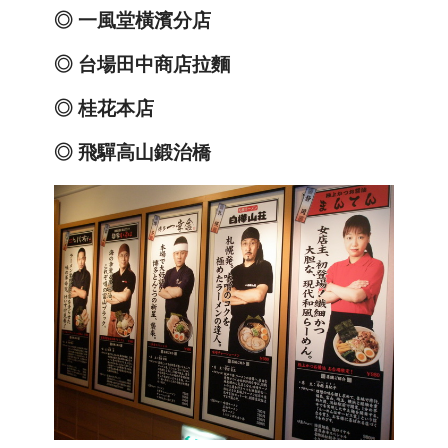
◎
一風堂橫濱分店
◎
台場田中商店拉麵
◎
桂花本店
◎
飛驒高山鍛治橋