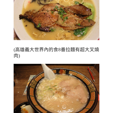
(高雄義大世界內的食8番拉麵有超大叉燒
肉)