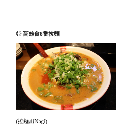
◎
高雄食
8
番拉麵
(拉麵凪
Nagi
)