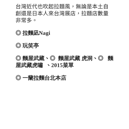
台灣近代也吹起拉麵風，無論是本土自
創還是日本人來台灣展店，拉麵店數量
非常多。
◎
拉麵凪
Nagi
◎
玩笑亭
◎
麵屋武藏
、◎
麵屋武藏
虎
洞
、◎
麵
屋武藏虎嘯
、
2015
菜單
◎
一蘭拉麵台北本店