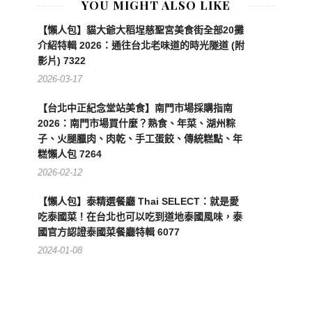
YOU MIGHT ALSO LIKE
【懶人包】貓大爺大稻埕慈聖宮美食街全部20攤
介紹特輯 2026：通往台北老味道的時光隧道 (附
影片) 7322
2026-03-17
【台北中正紀念堂站美食】南門市場採購指南
2026：南門市場買什麼？熟食、年菜、湖州粽
子、火腿臘肉、肉乾、手工蛋餃、傳統糕點、年
糕懶人包 7264
2026-02-12
【懶人包】泰精選餐廳 Thai SELECT：就是愛
吃泰國菜！在台北也可以吃到道地泰國風味，泰
國官方認證泰國菜餐廳特輯 6077
2024-01-08