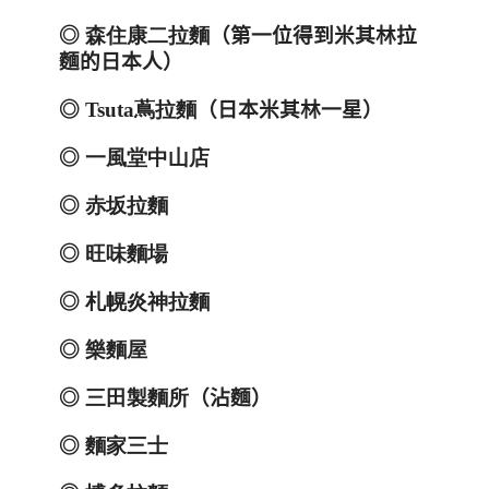
◎
森住康二拉麵
（第一位得到米其林拉
麵的日本人）
◎
Tsuta
蔦拉麵
（日本米其林一星）
◎
一風堂中山店
◎
赤坂拉麵
◎
旺味麵場
◎
札幌炎神拉麵
◎
樂麵屋
◎
三田製麵所
（沾麵）
◎
麵家三士