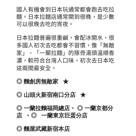
國人有機會到日本玩通常都會跑去吃拉
麵。日本拉麵店通常開到很晚，是少數
可以很晚去吃的宵夜。
日本拉麵普遍很重鹹，會配冰開水，很
多國人初次去吃都會不習慣，像「無敵
家」、「一蘭拉麵」的豚骨湯頭溫順香
濃，較符合台灣人口味，初次去日本吃
這兩間最安全。
◎
麵創房無敵家
★
◎
山
頭火新宿南口分店
★
◎
一蘭拉麵福岡總店
、
◎
一
蘭京都分
店
、◎
一蘭東京巨蛋分店
◎
麵屋武藏新宿本店