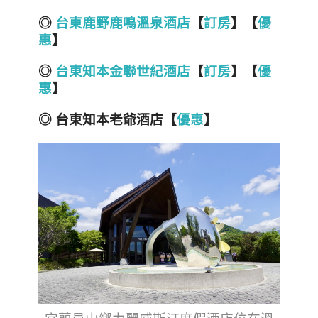
◎
台東鹿野鹿鳴溫泉酒店
【
訂房
】【
優
惠
】
◎
台東知本金聯世紀酒店
【
訂房
】【
優
惠
】
◎ 台東知本老爺酒店【
優惠
】