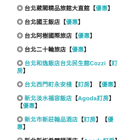
◎ 台北葳閣精品旅館大直館【
優惠
】
◎ 台北國王飯店【
優惠
】
◎ 台北阿樹國際旅店【
優惠
】
◎ 台北二十輪旅店【
優惠
】
◎
台北和逸飯店台北民生館Cozzi
【
訂
房
】
◎
台北西門町永安棧
【
訂房
】【
優惠
】
◎
新北淡水福容飯店
【
Agoda訂房
】
【
優惠
】
◎
新北市新莊翰品酒店
【
訂房
】【
優
惠
】