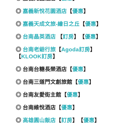
◎
嘉義新悅花園酒店
【
優惠
】
◎
嘉義天成文旅-繪日之丘
【
優惠
】
◎
台南晶英酒店
【
訂房
】【
優惠
】
◎
台南老爺行旅
【
Agoda訂房
】
【
KLOOK訂房
】
◎ 台南台糖長榮酒店【
優惠
】
◎ 台南三道門文創旅館【
優惠
】
◎ 台南友愛街主館【
優惠
】
◎ 台南維悅酒店【
優惠
】
◎
高雄圓山飯店
【
訂房
】【
優惠
】