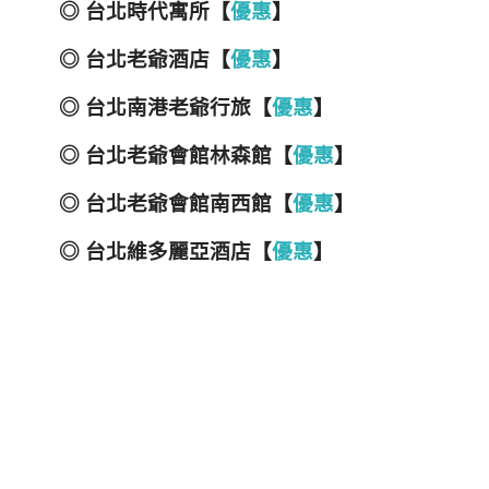
◎ 台北時代寓所【
優惠
】
◎ 台北老爺酒店【
優惠
】
◎ 台北南港老爺行旅【
優惠
】
◎ 台北老爺會館林森館【
優惠
】
◎ 台北老爺會館南西館【
優惠
】
◎ 台北維多麗亞酒店【
優惠
】