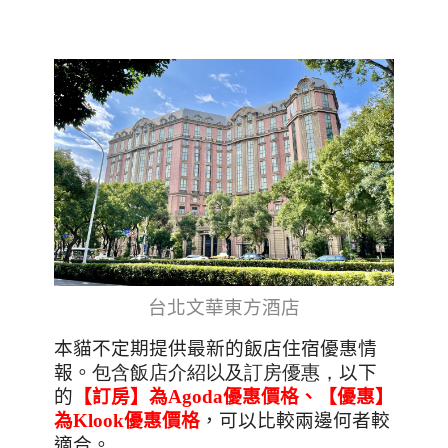
台北文華東方酒店
本貓不定期提供最新的飯店住宿優惠情
報。
包含飯店介紹以及訂房優惠，
以下
的
【訂房】為
Agoda
優惠價格、【優惠】
為
Klook
優惠價格
，可以比較兩邊何者較
適合。