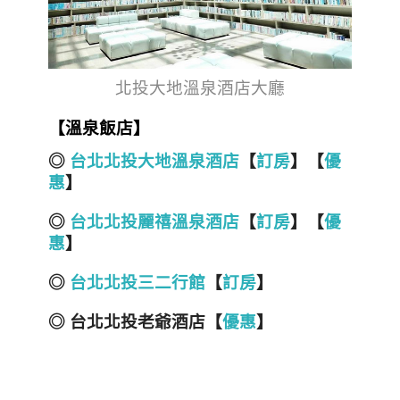
北投大地溫泉酒店大廳
【溫泉飯店】
◎
台北北投大地溫泉酒店
【
訂房
】【
優
惠
】
◎
台北北投麗禧溫泉酒店
【
訂房
】【
優
惠
】
◎
台北北投三二行館
【
訂房
】
◎ 台北北投老爺酒店【
優惠
】