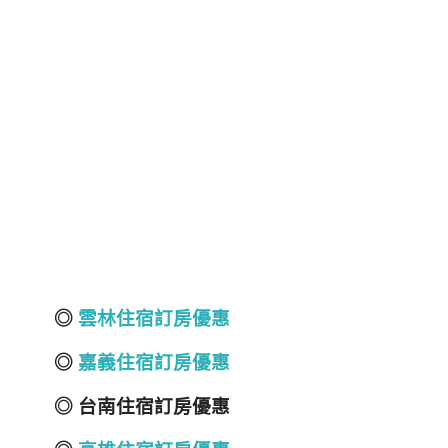
◎
雲林住宿訂房優惠
◎
嘉義住宿訂房優惠
◎ 台南住宿訂房優惠