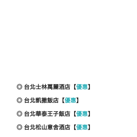
◎ 台北士林萬麗酒店【
優惠
】
◎ 台北凱撒飯店【
優惠
】
◎ 台北華泰王子飯店【
優惠
】
◎ 台北松山意舍酒店【
優惠
】