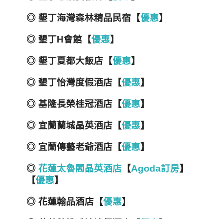
◎ 墾丁海灣森林精品民宿【
優惠
】
◎ 墾丁H會館【
優惠
】
◎ 墾丁夏都大飯店【
優惠
】
◎ 墾丁怡灣度假酒店【
優惠
】
◎ 基隆長榮桂冠酒店【
優惠
】
◎ 宜蘭蘭城晶英酒店【
優惠
】
◎ 宜蘭傳藝老爺酒店【
優惠
】
◎
花蓮太魯閣晶英酒店
【
Agoda訂房
】
【
優惠
】
◎ 花蓮翰品酒店【
優惠
】