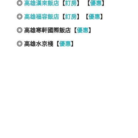
◎
高雄漢來飯店
【
訂房
】 【
優惠
】
◎
高雄福容飯店
【
訂房
】【
優惠
】
◎ 高雄寒軒國際飯店【
優惠
】
◎ 高雄水京棧【
優惠
】