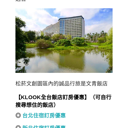
松菸文創園區內的誠品行旅是文青飯店
【KLOOK全台飯店訂房優惠】（可自行
搜尋想住的飯店）
◎
台北住宿訂房優惠