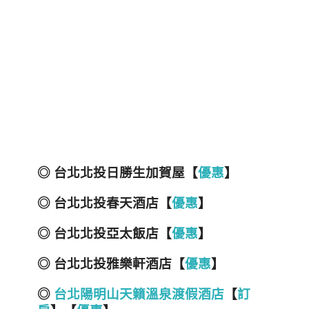
◎ 台北北投日勝生加賀屋【
優惠
】
◎ 台北北投春天酒店【
優惠
】
◎ 台北北投亞太飯店【
優惠
】
◎ 台北北投雅樂軒酒店【
優惠
】
◎
台北陽明山天籟溫泉渡假酒店
【
訂