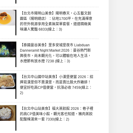
【台北市陽明山美食】陽明春天・心五藝文創
園區（陽明總店）：佔地1700坪，在充滿禪意
的世外桃源享用全素無菜單套餐，道道精緻美
味讓人驚豔 6833(線上：3)
【泰國曼谷美食】里多安城堡夜市 Liabduan
Danneramit Night Market 2026：曼谷熱門新
興夜市，尚未觀光化，可以體驗在地人生活，
水燈節有放水燈 7238 (線上：3)
【台北中山國中站美食】小漢堡便當 2026：招
牌寫漢堡但不賣漢堡，而是賣比臉大炸雞排！
便宜好吃高CP值便當，抗漲必收 7459(線上：
2)
【台北中山站美食】福大蒸餃館 2026：巷子裡
的高CP值美味小館，觀光客也知道，豬肉蒸餃
配酸辣湯來一套 7330(線上：2)