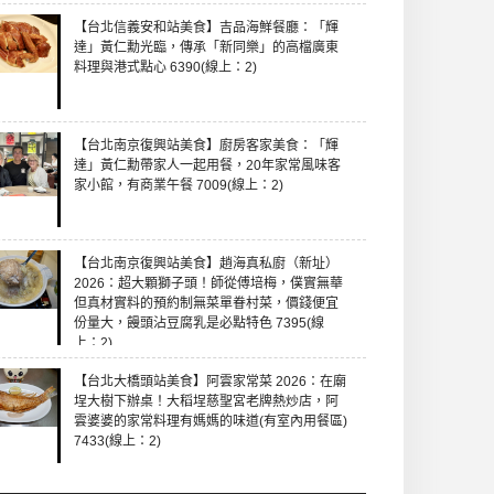
【台北信義安和站美食】吉品海鮮餐廳：「輝
達」黃仁勳光臨，傳承「新同樂」的高檔廣東
料理與港式點心 6390(線上：2)
【台北南京復興站美食】廚房客家美食：「輝
達」黃仁勳帶家人一起用餐，20年家常風味客
家小館，有商業午餐 7009(線上：2)
【台北南京復興站美食】趙海真私廚（新址）
2026：超大顆獅子頭！師從傅培梅，僕實無華
但真材實料的預約制無菜單眷村菜，價錢便宜
份量大，饅頭沾豆腐乳是必點特色 7395(線
上：2)
【台北大橋頭站美食】阿雲家常菜 2026：在廟
埕大樹下辦桌！大稻埕慈聖宮老牌熱炒店，阿
雲婆婆的家常料理有媽媽的味道(有室內用餐區)
7433(線上：2)