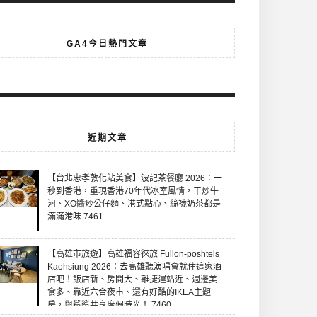
GA4今日熱門文章
近期文章
【台北忠孝敦化站美食】波記茶餐廳 2026：一
秒到香港，重現香港70年代冰室風情，干炒牛
河、XO醬炒公仔麵、港式點心、絲襪奶茶都是
滿滿港味 7461
【高雄市旅遊】高雄福容徠旅 Fullon-poshtels
Kaohsiung 2026：去高雄聽演唱會就住這家酒
店吧！飯店新、房間大、離捷運站近、週邊美
食多、靠近六合夜市、還有好酷的IKEA主題
房，與鯊鯊共享度假時光！ 7460