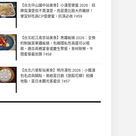
【台北中山國中站美食】小漢堡便當 2026：招
牌寫漢堡但不賣漢堡，而是賣比臉大炸雞排！
便宜好吃高CP值便當，抗漲必收 7459
【台北松江南京站美食】男鐵板燒 2026：全預
約制無菜單鐵板燒，包廂隱私性高還可以唱
歌，適合商務宴會或慶生聚餐，食材新鮮，午
間套餐最划算 7458
【台北六張犁站美食】明月湯包 2026：小籠湯
包名店與鍋貼，曾經是日劇《旅館花嫁》拍攝
地點，是日本觀光客愛店 7457