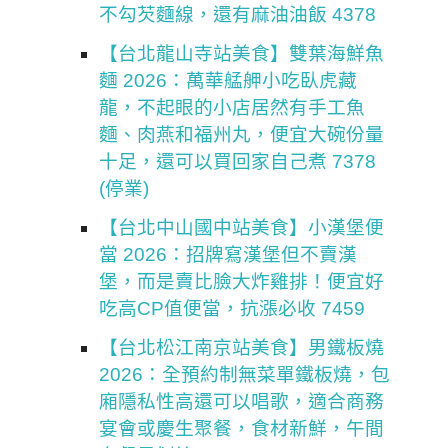
不勾芡麵線，還有麻油油飯 4378
【台北龍山寺站美食】雙葉海鮮魚
麵 2026：萬華艋舺小吃臥虎藏
龍，不起眼的小店居然有手工魚
麵、肉燕和福州丸，便宜大碗份量
十足，還可以買回家自己煮 7378
(停業)
【台北中山國中站美食】小漢堡便
當 2026：招牌寫漢堡但不賣漢
堡，而是賣比臉大炸雞排！便宜好
吃高CP值便當，抗漲必收 7459
【台北松江南京站美食】男鐵板燒
2026：全預約制無菜單鐵板燒，包
廂隱私性高還可以唱歌，適合商務
宴會或慶生聚餐，食材新鮮，午間