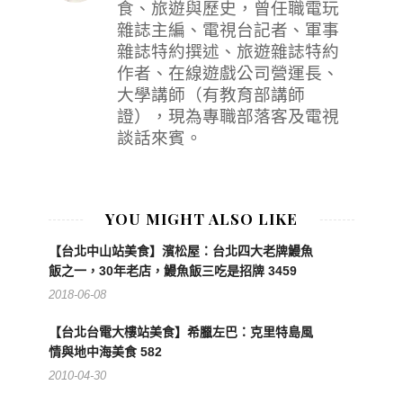
食、旅遊與歷史，曾任職電玩
雜誌主編、電視台記者、軍事
雜誌特約撰述、旅遊雜誌特約
作者、在線遊戲公司營運長、
大學講師（有教育部講師
證），現為專職部落客及電視
談話來賓。
YOU MIGHT ALSO LIKE
【台北中山站美食】濱松屋：台北四大老牌鰻魚
飯之一，30年老店，鰻魚飯三吃是招牌 3459
2018-06-08
【台北台電大樓站美食】希臘左巴：克里特島風
情與地中海美食 582
2010-04-30