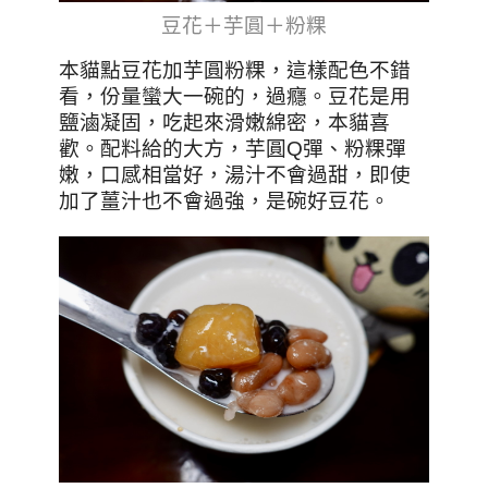
豆花＋芋圓＋粉粿
本貓點豆花加芋圓粉粿，這樣配色不錯
看，份量蠻大一碗的，過癮。豆花是用
鹽滷凝固，吃起來滑嫩綿密，本貓喜
歡。配料給的大方，芋圓Q彈、粉粿彈
嫩，口感相當好，湯汁不會過甜，即使
加了薑汁也不會過強，是碗好豆花。