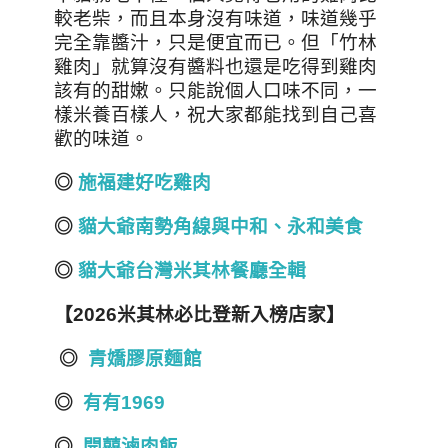
較老柴，而且本身沒有味道，味道幾乎
完全靠醬汁，只是便宜而已。但「竹林
雞肉」就算沒有醬料也還是吃得到雞肉
該有的甜嫩。只能說個人口味不同，一
樣米養百樣人，祝大家都能找到自己喜
歡的味道。
◎
施福建好吃雞肉
◎
貓大爺南勢角線與中和、永和美食
◎
貓大爺台
灣
米其林餐廳全輯
【2026米其林必比登新入榜店家】
◎
青嬌膠原麵館
◎
有有1969
◎
開囍滷肉飯