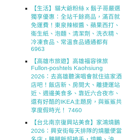
【生活】貓大爺粉絲 x 鬍子哥嚴選
獨享優惠：全站千餘商品，滿百就
免運費！東泉辣椒醬、蘋果西打、
衛生紙、泡麵、清潔劑、洗衣精、
冷凍食品、常溫食品通通都有
6963
【高雄市旅遊】高雄福容徠旅
Fullon-poshtels Kaohsiung
2026：去高雄聽演唱會就住這家酒
店吧！飯店新、房間大、離捷運站
近、週邊美食多、靠近六合夜市、
還有好酷的IKEA主題房，與鯊鯊共
享度假時光！ 7460
【台北南京復興站美食】家鴻燒鵝
2026：興安街每天排隊的燒臘便當
名店，鵝腿飯超搶手，燒鴨、油