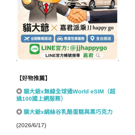
【好物推薦】
◎
貓大爺x
無線全球通World eSIM
（超
過100
國上網服務）
◎
貓大爺x
絹絲谷乳酪蛋糕與黑巧克力
(2026/6/17)