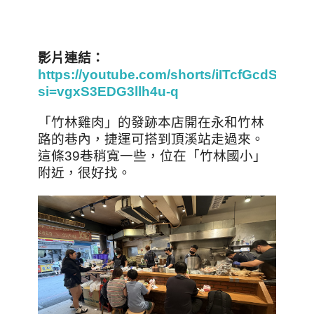
影片連結：
https://youtube.com/shorts/iITcfGcdSu4?
si=vgxS3EDG3llh4u-q
「竹林雞肉」的發跡本店開在永和竹林
路的巷內，捷運可搭到頂溪站走過來。
這條39巷稍寬一些，位在「竹林國小」
附近，很好找。