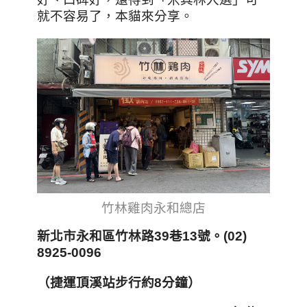
就不容易了，本貓來分享。
竹林雞肉永和總店
新北市永和區竹林路39
巷13
號
。(02)
8925-0096
（捷運頂溪站步行約8
分鐘）