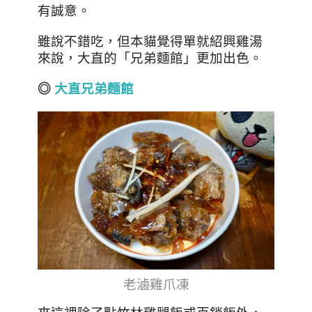
有誠意。
雖說不錯吃，但本貓覺得單就紹興雞湯
來說，大直的「兄弟麵館」更加出色。
◎
大直兄弟麵館
老滷雞爪凍