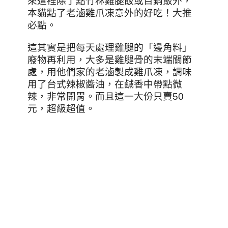
來這裡除了點竹林雞腿飯或百銷飯外，
本貓點了老滷雞爪凍意外的好吃！大推
必點。
這其實是把每天處理雞腿的「邊角料」
廢物再利用，大多是雞腿骨的末端關節
處，用他們家的老滷製成雞爪凍，調味
用了台式辣椒醬油，在鹹香中帶點微
辣，非常開胃。而且這一大份只賣50
元，超級超值。