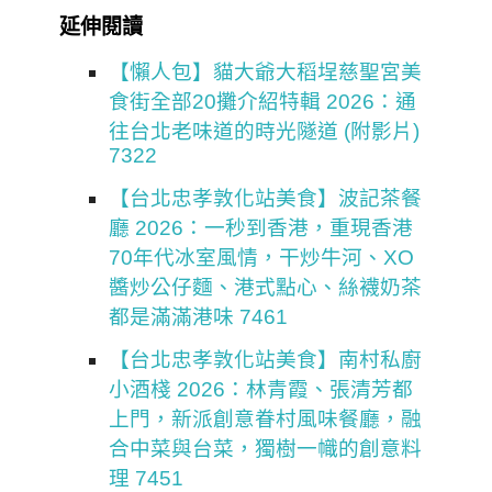
延伸閱讀
【懶人包】貓大爺大稻埕慈聖宮美
食街全部20攤介紹特輯 2026：通
往台北老味道的時光隧道 (附影片)
7322
【台北忠孝敦化站美食】波記茶餐
廳 2026：一秒到香港，重現香港
70年代冰室風情，干炒牛河、XO
醬炒公仔麵、港式點心、絲襪奶茶
都是滿滿港味 7461
【台北忠孝敦化站美食】南村私廚
小酒棧 2026：林青霞、張清芳都
上門，新派創意眷村風味餐廳，融
合中菜與台菜，獨樹一幟的創意料
理 7451