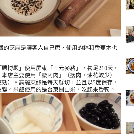
醬的芝麻是讓客人自己磨，使用的缽和香蕉木也
「勝博殿」使用屏東「三元麥豬」，養足
210
天，
。本店主要使用「腰內肉」（瘦肉，油花較少）
咬勁）。高麗菜絲是每天鮮切，並且以
5
度保存，
改變。米飯使用的是台東關山米，吃起來香軔。