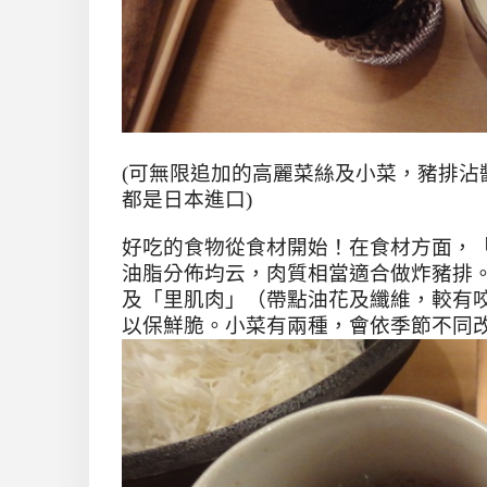
(可無限追加的高麗菜絲及小菜，豬排沾
都是日本進口)
好吃的食物從食材開始
！
在食材方面，
油脂分佈均云，肉質相當適合做炸豬排
及「里肌肉」（帶點油花及纖維，較有
以保鮮脆。小菜有兩種，會依季節不同