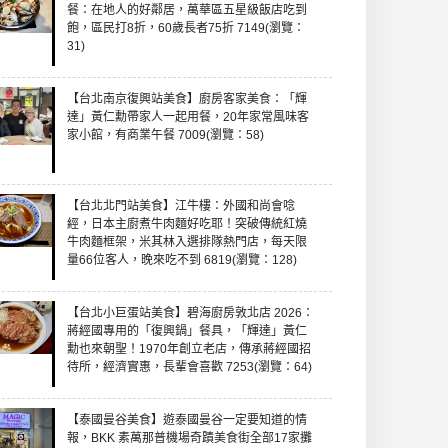
餐：在地人的好鄰居，萬華區五星級飯店吃到
飽，區民打8折，60歲長者75折 7149(瀏覽：
31)
【台北南京復興站美食】廚房客家美食：「輝
達」黃仁勳帶家人一起用餐，20年家常風味客
家小館，有商業午餐 7009(瀏覽：58)
【台北北門站美食】江牛樓：外國和尚會唸
經，日本主廚煮牛肉麵好吃耶！突破傳統紅燒
牛肉麵框架，米其林入選排隊熱門店，每天限
量66位客人，晚來吃不到 6819(瀏覽：128)
【台北小巨蛋站美食】碧海廚房敦北店 2026：
蔣經國專用的「復興鍋」餐具，「輝達」黃仁
勳也來朝聖！1970年創立老店，傳承蔣經國招
待所，經濟實惠，長輩會喜歡 7253(瀏覽：64)
【泰國曼谷美食】遊泰國曼谷一定要知道的情
報，BKK 素萬那普機場奇蹟美食街全部17家攤