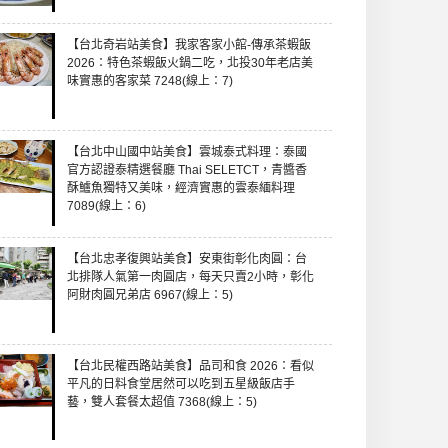
【台北奇岩站美食】我家客家小館-傳承茶蝦飯
2026：特色茶蝦飯火鍋二吃，北投30年老店美
味實惠的客家菜 7248(線上：7)
【台北中山國中站美食】雲城泰式料理：泰國
官方認證泰精選餐廳 Thai SELETCT，青醬香
酥鱸魚獨特又美味，經濟實惠的雲泰緬料理
7089(線上：6)
【台北忠孝復興站美食】安東街彰化肉圓：台
北排隊人氣第一肉圓店，每天只賣2小時，彰化
阿財肉圓兄弟店 6967(線上：5)
【台北民權西路站美食】品司和食 2026：看似
平凡的日料食堂居然可以吃到五星級飯店手
藝，雙人套餐太超值 7368(線上：5)