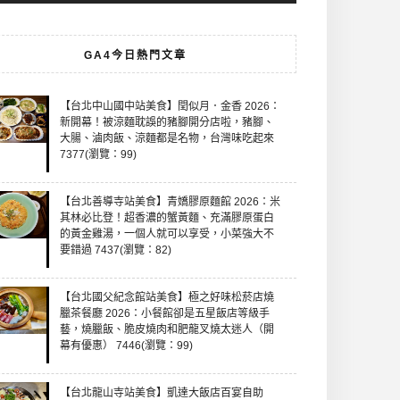
GA4今日熱門文章
【台北中山國中站美食】閏似月．金香 2026：
新開幕！被涼麵耽誤的豬腳開分店啦，豬腳、
大腸、滷肉飯、涼麵都是名物，台灣味吃起來
7377(瀏覽：99)
【台北善導寺站美食】青嬌膠原麵館 2026：米
其林必比登！超香濃的蟹黃麵、充滿膠原蛋白
的黃金雞湯，一個人就可以享受，小菜強大不
要錯過 7437(瀏覽：82)
【台北國父紀念館站美食】極之好味松菸店燒
臘茶餐廳 2026：小餐館卻是五星飯店等級手
藝，燒臘飯、脆皮燒肉和肥龍叉燒太迷人（開
幕有優惠） 7446(瀏覽：99)
【台北龍山寺站美食】凱達大飯店百宴自助