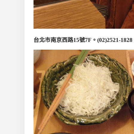
台北市南京西路
15
號
7F
。
(02)2521-1828