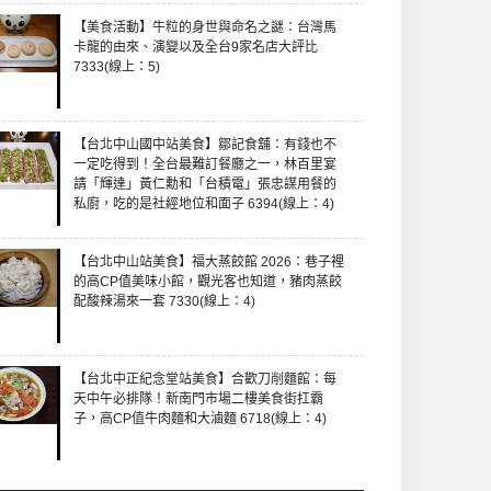
【美食活動】牛粒的身世與命名之謎：台灣馬
卡龍的由來、演變以及全台9家名店大評比
7333(線上：5)
【台北中山國中站美食】鄒記食舖：有錢也不
一定吃得到！全台最難訂餐廳之一，林百里宴
請「輝達」黃仁勳和「台積電」張忠謀用餐的
私廚，吃的是社經地位和面子 6394(線上：4)
【台北中山站美食】福大蒸餃館 2026：巷子裡
的高CP值美味小館，觀光客也知道，豬肉蒸餃
配酸辣湯來一套 7330(線上：4)
【台北中正紀念堂站美食】合歡刀削麵館：每
天中午必排隊！新南門市場二樓美食街扛霸
子，高CP值牛肉麵和大滷麵 6718(線上：4)