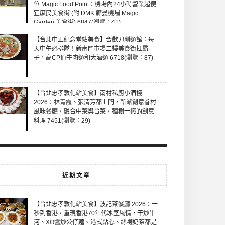
位 Magic Food Point：機場內24小時營業超便
宜庶民美食街 (附 DMK 廊曼機場 Magic
Garden 美食街) 6847(瀏覽：41)
【台北中正紀念堂站美食】合歡刀削麵館：每
天中午必排隊！新南門市場二樓美食街扛霸
子，高CP值牛肉麵和大滷麵 6718(瀏覽：87)
【台北忠孝敦化站美食】南村私廚小酒棧
2026：林青霞、張清芳都上門，新派創意眷村
風味餐廳，融合中菜與台菜，獨樹一幟的創意
料理 7451(瀏覽：29)
近期文章
【台北忠孝敦化站美食】波記茶餐廳 2026：一
秒到香港，重現香港70年代冰室風情，干炒牛
河、XO醬炒公仔麵、港式點心、絲襪奶茶都是