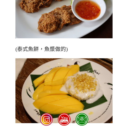
(泰式魚餅，魚漿做的)