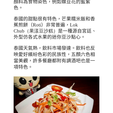
顏料為食物染色，例如蝶豆花的藍紫
色。
泰國的甜點很有特色，芒果糯米飯和香
蕉煎餅（
Roti
）非常普遍，
Lok
Chub（果漾豆沙糕）
是一種源自宮廷、
外型仿各式水果的迷你豆沙點心。
泰國天氣熱，飲料市場發達。飲料也反
映愛好繽紛色彩的民族性
，五顏六色相
當美觀，許多餐廳都附有調酒吧也是一
項特色。