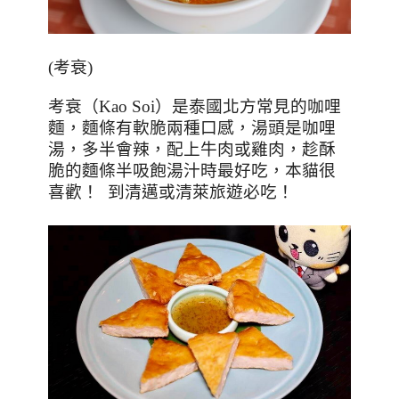
(考衰)
考衰
（
Kao Soi
）
是泰國北方常見的咖哩
麵，麵條有軟脆兩種口感，湯頭是咖哩
湯，多半會辣，配上牛肉或雞肉，趁酥
脆的麵條半吸飽湯汁時最好吃，本貓很
喜歡！
到清邁或清萊旅遊必吃！