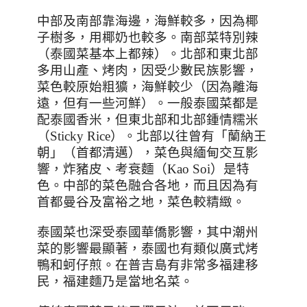
中部及南部靠海邊，海鮮較多，因為椰
子樹多，用椰奶也較多。南部菜特別辣
（泰國菜基本上都辣）。北部和東北部
多用山產、烤肉，因受少數民族影響，
菜色較原始粗獷，海鮮較少（因為離海
遠，但有一些河鮮）。一般泰國菜都是
配泰國香米，但東北部和北部鍾情糯米
（
Sticky Rice
）。北部以往曾有「蘭納王
朝」（首都清邁），菜色與緬甸交互影
響，炸豬皮、考衰麵（
Kao Soi
）是特
色。中部的菜色融合各地，而且因為有
首都曼谷及富裕之地，菜色較精緻。
泰國菜也深受泰國華僑影響，其中潮州
菜的影響最顯著，泰國也有類似廣式烤
鴨和蚵仔煎。在普吉島有非常多福建移
民，福建麵乃是當地名菜。