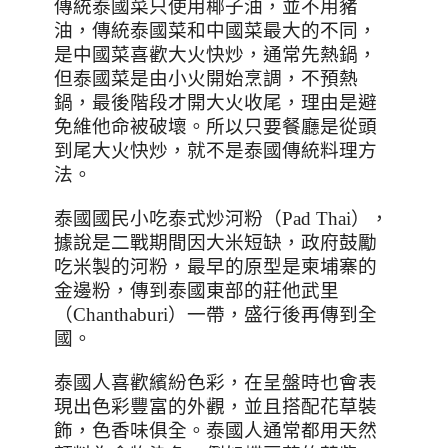
傳統泰國菜只使用椰子油，並不用豬
油，傳統泰國菜和中國菜最大的不同，
是中國菜喜歡大火快炒，通常先熱鍋，
但泰國菜是由小火開始烹調，不預熱
鍋，最後階段才開大火收尾，理由是避
免維他命被破壞。所以只要餐廳是從頭
到尾大火快炒，就不是泰國傳統料理方
法。
泰國國民小吃泰式炒河粉（
Pad Thai
），
據說是二戰期間因大米短缺，政府鼓勵
吃米製的河粉，最早的原型是柬埔寨的
金邊粉，傳到泰國東部的莊他武里
（
Chanthaburi
）一帶，盛行後再傳到全
國。
泰國人喜歡繽紛色彩，在呈盤時也會表
現出色彩豐富的外觀，並且搭配花草裝
飾，色香味俱全。泰國人通常都用天然