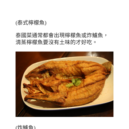
(
泰式檸檬魚
)
泰國菜通常都會出現檸檬魚或炸鱸魚，
清蒸檸檬魚要沒有土味的才好吃。
(
炸鱸魚
)