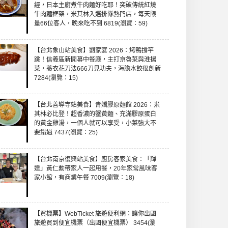
經，日本主廚煮牛肉麵好吃耶！突破傳統紅燒
牛肉麵框架，米其林入選排隊熱門店，每天限
量66位客人，晚來吃不到 6819(瀏覽：59)
【台北象山站美食】劉家宴 2026：烤鴨撐竿
跳！信義區新開幕中餐廳，主打京魯菜與淮揚
菜，蓑衣花刀法666刀見功夫，海膽水餃很創新
7284(瀏覽：15)
【台北善導寺站美食】青嬌膠原麵館 2026：米
其林必比登！超香濃的蟹黃麵、充滿膠原蛋白
的黃金雞湯，一個人就可以享受，小菜強大不
要錯過 7437(瀏覽：25)
【台北南京復興站美食】廚房客家美食：「輝
達」黃仁勳帶家人一起用餐，20年家常風味客
家小館，有商業午餐 7009(瀏覽：18)
【買機票】WebTicket 旅遊便利網：讓你出國
旅遊買到便宜機票（出國便宜機票） 3454(瀏