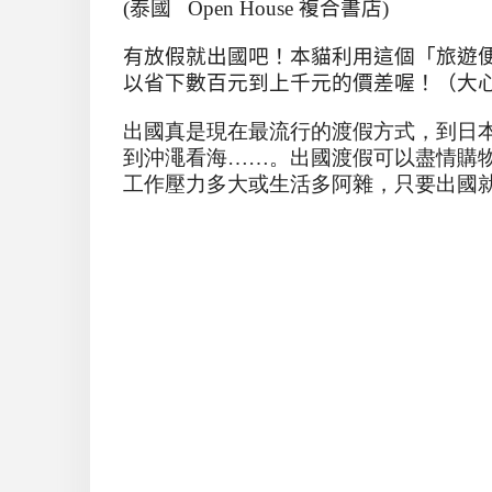
(
泰國
Open House
複合書店
)
有放假就出國吧！
本貓利用這個
「旅遊
以省下數百元到上千元的價差喔！（大
出國真是現在最流行的渡假方式，到日
到沖澠看海
……
。出國渡假可以盡情購
工作壓力多大或生活多阿雜，只要出國