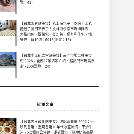
覽：41)
【台北永春站美食】老上海包子：吃過手工老
麵包子就回不去了！虎林街永春市場排隊店，
大推肉包、酸菜包、豆沙包，還有和牛包、榴
槤包，買10送1 6915(瀏覽：18)
【台北中正紀念堂站美食】南門市場二樓美食
街 2026：全部17家店家介紹，超熱門市場美食
街 7266(瀏覽：24)
近期文章
【台北忠孝敦化站美食】波記茶餐廳 2026：一
秒到香港，重現香港70年代冰室風情，干炒牛
河、XO醬炒公仔麵、港式點心、絲襪奶茶都是