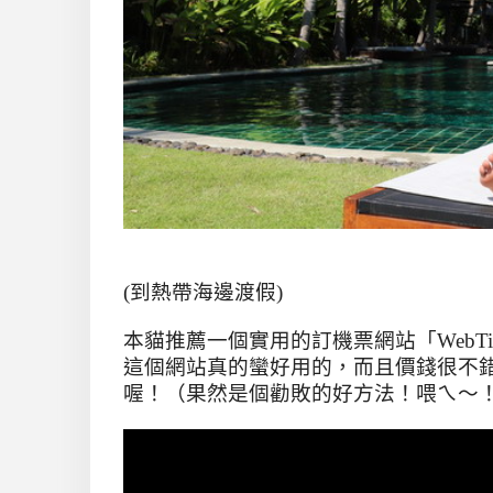
(
到熱帶海邊渡假
)
本貓推薦一個實用的訂機票網站「
WebTi
這個網站真的蠻好用的，而且價錢很不
喔！（果然是個勸敗的好方法！喂ㄟ～