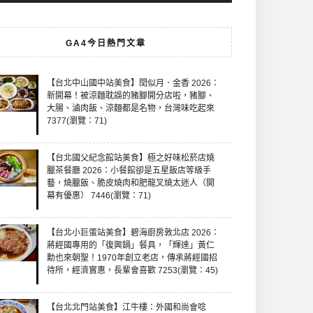
GA4今日熱門文章
【台北中山國中站美食】閏似月．金香 2026：
新開幕！被涼麵耽誤的豬腳開分店啦，豬腳、
大腸、滷肉飯、涼麵都是名物，台灣味吃起來
7377(瀏覽：71)
【台北國父紀念館站美食】極之好味松菸店燒
臘茶餐廳 2026：小餐館卻是五星飯店等級手
藝，燒臘飯、脆皮燒肉和肥龍叉燒太迷人（開
幕有優惠） 7446(瀏覽：71)
【台北小巨蛋站美食】碧海廚房敦北店 2026：
蔣經國專用的「復興鍋」餐具，「輝達」黃仁
勳也來朝聖！1970年創立老店，傳承蔣經國招
待所，經濟實惠，長輩會喜歡 7253(瀏覽：45)
【台北北門站美食】江牛樓：外國和尚會唸