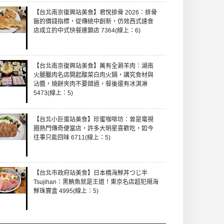
【台北南京復興站美食】君悅排骨 2026：排骨
飯的價錢指標，從傳統中創新，仿效西式速食
店成立的中式快餐連鎖店 7364(線上：6)
【台北南京復興站美食】萬有全涮羊肉：湖南
火腿臘肉名店開起酸菜白肉火鍋，講究食材與
沾醬，燒餅夾肉不要錯過，餐後還有冰淇淋
5473(線上：5)
【台北小巨蛋站美食】珍蜜咖啡坊：曾是電視
圈熱門傳奇便當店，許多大明星喜歡吃，如今
往事只能回味 6711(線上：5)
【台北市政府站美食】日本橋海鮮丼つじ半
Tsujihan：黑鮪魚就是王道！東京名店超犯規海
鮮珠寶盒 4995(線上：5)