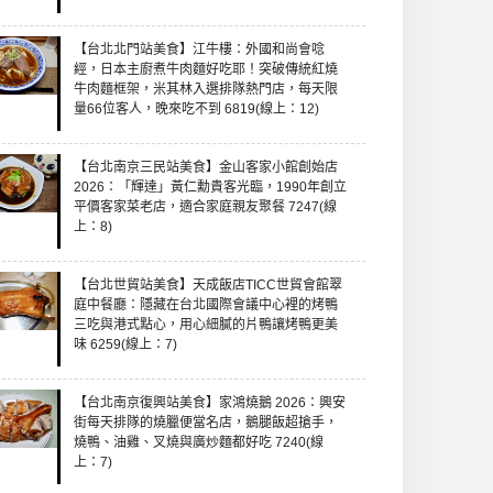
【台北北門站美食】江牛樓：外國和尚會唸
經，日本主廚煮牛肉麵好吃耶！突破傳統紅燒
牛肉麵框架，米其林入選排隊熱門店，每天限
量66位客人，晚來吃不到 6819(線上：12)
【台北南京三民站美食】金山客家小館創始店
2026：「輝達」黃仁勳貴客光臨，1990年創立
平價客家菜老店，適合家庭親友聚餐 7247(線
上：8)
【台北世貿站美食】天成飯店TICC世貿會館翠
庭中餐廳：隱藏在台北國際會議中心裡的烤鴨
三吃與港式點心，用心細膩的片鴨讓烤鴨更美
味 6259(線上：7)
【台北南京復興站美食】家鴻燒鵝 2026：興安
街每天排隊的燒臘便當名店，鵝腿飯超搶手，
燒鴨、油雞、叉燒與廣炒麵都好吃 7240(線
上：7)