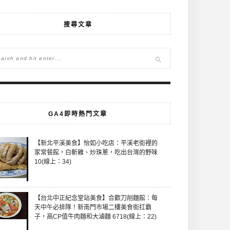
搜尋文章
GA4即時熱門文章
【新北平溪美食】怡如小吃店：平溪老街裡的
家常餐館，白斬雞、炒珠蔥，吃出台灣的野味
10(線上：34)
【台北中正紀念堂站美食】合歡刀削麵館：每
天中午必排隊！新南門市場二樓美食街扛霸
子，高CP值牛肉麵和大滷麵 6718(線上：22)