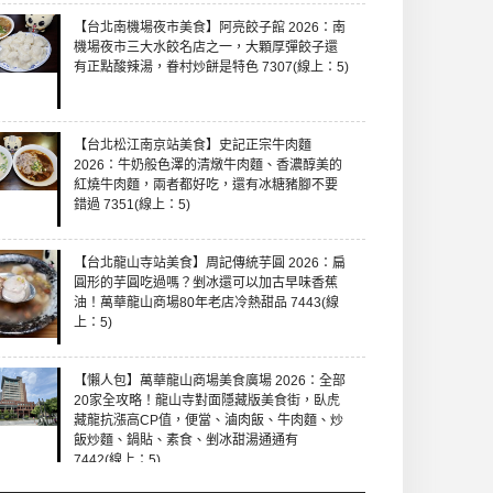
【台北南機場夜市美食】阿亮餃子館 2026：南
機場夜市三大水餃名店之一，大顆厚彈餃子還
有正點酸辣湯，眷村炒餅是特色 7307(線上：5)
【台北松江南京站美食】史記正宗牛肉麵
2026：牛奶般色澤的清燉牛肉麵、香濃醇美的
紅燒牛肉麵，兩者都好吃，還有冰糖豬腳不要
錯過 7351(線上：5)
【台北龍山寺站美食】周記傳統芋圓 2026：扁
圓形的芋圓吃過嗎？剉冰還可以加古早味香蕉
油！萬華龍山商場80年老店冷熱甜品 7443(線
上：5)
【懶人包】萬華龍山商場美食廣場 2026：全部
20家全攻略！龍山寺對面隱藏版美食街，臥虎
藏龍抗漲高CP值，便當、滷肉飯、牛肉麵、炒
飯炒麵、鍋貼、素食、剉冰甜湯通通有
7442(線上：5)