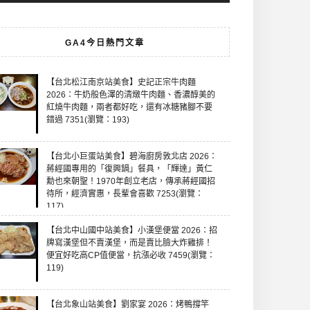
GA4今日熱門文章
【台北松江南京站美食】史記正宗牛肉麵
2026：牛奶般色澤的清燉牛肉麵、香濃醇美的
紅燒牛肉麵，兩者都好吃，還有冰糖豬腳不要
錯過 7351(瀏覽：193)
【台北小巨蛋站美食】碧海廚房敦北店 2026：
蔣經國專用的「復興鍋」餐具，「輝達」黃仁
勳也來朝聖！1970年創立老店，傳承蔣經國招
待所，經濟實惠，長輩會喜歡 7253(瀏覽：
117)
【台北中山國中站美食】小漢堡便當 2026：招
牌寫漢堡但不賣漢堡，而是賣比臉大炸雞排！
便宜好吃高CP值便當，抗漲必收 7459(瀏覽：
119)
【台北象山站美食】劉家宴 2026：烤鴨撐竿