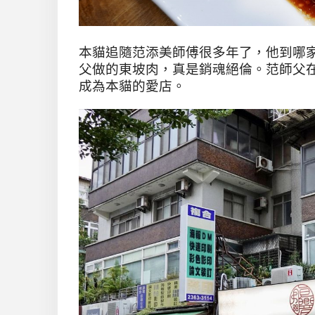
本貓追隨范添美師傅很多年了，他到哪
父做的東坡肉，真是銷魂絕倫。范師父在
成為本貓的愛店。