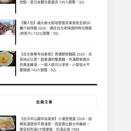
地點，是日本觀光客愛店 7457(瀏覽：32)
【懶人包】貓大爺大稻埕慈聖宮美食街全部20
攤介紹特輯 2026：通往台北老味道的時光隧道
(附影片) 7322(瀏覽：55)
【台北善導寺站美食】青嬌膠原麵館 2026：米
其林必比登！超香濃的蟹黃麵、充滿膠原蛋白
的黃金雞湯，一個人就可以享受，小菜強大不
要錯過 7437(瀏覽：52)
近期文章
【台北中山國中站美食】小漢堡便當 2026：招
牌寫漢堡但不賣漢堡，而是賣比臉大炸雞排！
便宜好吃高CP值便當，抗漲必收 7459