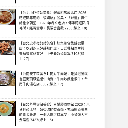
【台北小巨蛋站美食】碧海廚房敦北店 2026：
蔣經國專用的「復興鍋」餐具，「輝達」黃仁
勳也來朝聖！1970年創立老店，傳承蔣經國招
待所，經濟實惠，長輩會喜歡 7253(線上：9)
【台北忠孝復興站美食】旭集和食集錦微風
店：吃到飽大好評熱門店，日式餐點為主體，
餐點豐富品質好，下午餐超值划算 7108(線
上：7)
【台南安平區美食】阿財牛肉湯：吃貨老饕就
會直衝頂級溫體牛肉湯，牛肉炒飯也很牛，台
南牛肉湯名店 6589(線上：7)
【台北善導寺站美食】青嬌膠原麵館 2026：米
其林必比登！超香濃的蟹黃麵、充滿膠原蛋白
的黃金雞湯，一個人就可以享受，小菜強大不
要錯過 7437(線上：6)