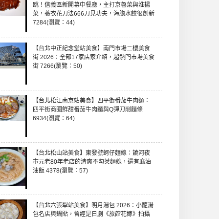
跳！信義區新開幕中餐廳，主打京魯菜與淮揚
菜，蓑衣花刀法666刀見功夫，海膽水餃很創新
7284(瀏覽：44)
【台北中正紀念堂站美食】南門市場二樓美食
街 2026：全部17家店家介紹，超熱門市場美食
街 7266(瀏覽：50)
【台北松江南京站美食】四平街番茄牛肉麵：
四平街商圈鮮甜番茄牛肉麵與Q彈刀削麵條
6934(瀏覽：64)
【台北松山站美食】東發號蚵仔麵線：饒河夜
市元老80年老店的清爽不勾芡麵線，還有麻油
油飯 4378(瀏覽：57)
【台北六張犁站美食】明月湯包 2026：小籠湯
包名店與鍋貼，曾經是日劇《旅館花嫁》拍攝