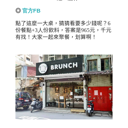
◎
官方
FB
點了這麼一大桌，猜猜看要多少錢呢？
6
份餐點
+3人
份飲料，答案是
965
元，千元
有找！大家一起來聚餐，划算啊！