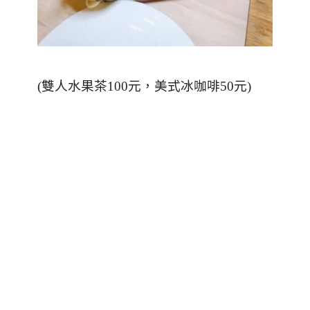
(
雙人水果茶
100
元，美式冰咖啡
50
元
)