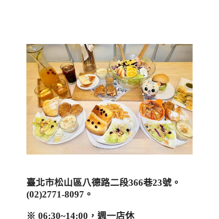
臺北市松山區八德路二段
366
巷
23
號。
(02)2771-8097
。
※
06:30~14:00
，週一店休