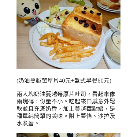
(
奶油蔓越莓厚片
40
元
+
盤式早餐
60
元
)
兩大塊奶油蔓越莓厚片吐司，看起來像
兩塊磚，份量不小。吃起來口感意外鬆
軟並且充滿奶香，加上蔓越莓點綴，是
種單純簡單的美味。附上薯條、沙拉及
水煮蛋。