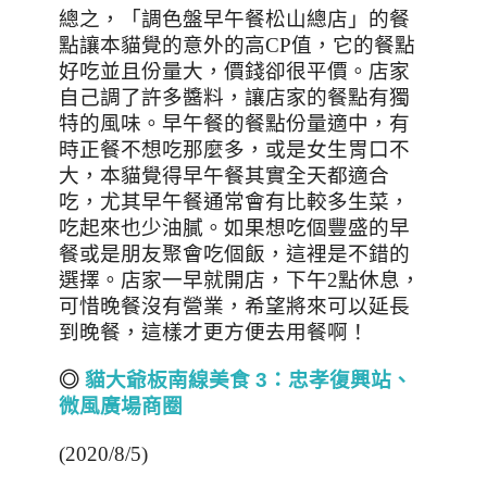
總之，「調色盤早午餐松山總店」的餐
點讓本貓覺的意外的高
CP
值，它的餐點
好吃並且份量大，價錢卻很平價。店家
自己調了許多醬料，讓店家的餐點有獨
特的風味。早午餐的餐點份量適中，有
時正餐不想吃那麼多，或是女生胃口不
大，本貓覺得早午餐其實全天都適合
吃，尤其早午餐通常會有比較多生菜，
吃起來也少油膩。如果想吃個豐盛的早
餐或是朋友聚會吃個飯，這裡是不錯的
選擇。店家一早就開店，下午
2
點休息，
可惜晚餐沒有營業，希望將來可以延長
到晚餐，這樣才更方便去用餐啊！
◎
貓大爺板南線美食 3
：忠孝復興站、
微風廣場商圈
(2020/8/5)