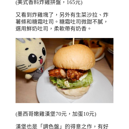
(
美式香料炸雞拼盤，
165
元
)
又看到炸雞塊了，另外有生菜沙拉、炸
薯條和糖霜吐司。糖霜吐司微甜不膩，
選用鮮奶吐司，柔軟帶有奶香。
(
墨西哥嫩雞漢堡
70
元，加蛋
10
元
)
漢堡也是「調色盤」的得意之作，有好