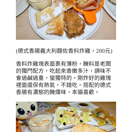
(
德式香腸義大利麵佐香料炸雞，
200
元
)
香料炸雞塊表面裹有薄粉，醃料是老闆
的獨門配方，吃起來香嫩多汁，調味不
會過鹹過重，蠻獨特的。剛炸好的雞塊
裡面還保有熱氣，不錯吃。搭配的德式
香腸有濃郁的醃燻味，本貓喜歡。