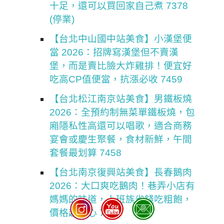
十足，還可以買回家自己煮 7378
(停業)
【台北中山國中站美食】小漢堡便
當 2026：招牌寫漢堡但不賣漢
堡，而是賣比臉大炸雞排！便宜好
吃高CP值便當，抗漲必收 7459
【台北松江南京站美食】男鐵板燒
2026：全預約制無菜單鐵板燒，包
廂隱私性高還可以唱歌，適合商務
宴會或慶生聚餐，食材新鮮，午間
套餐最划算 7458
【台北南京復興站美食】長春鵝肉
2026：大口爽吃鵝肉！巷弄小店有
媽媽的味道，上班族省錢吃粗飽，
價格超佛心 7455