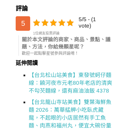
評論
5/5 - (1
5
vote)
1位網友投票評論
關於本文評論的商家、商品、景點、議
題、方法，你給幾顆星呢？
歡迎一起點擊星號參與評論唷！
延伸閱讀
【台北松山站美食】東發號蚵仔麵
線：饒河夜市元老80年老店的清爽
不勾芡麵線，還有麻油油飯 4378
【台北龍山寺站美食】雙葉海鮮魚
麵 2026：萬華艋舺小吃臥虎藏
龍，不起眼的小店居然有手工魚
麵、肉燕和福州丸，便宜大碗份量