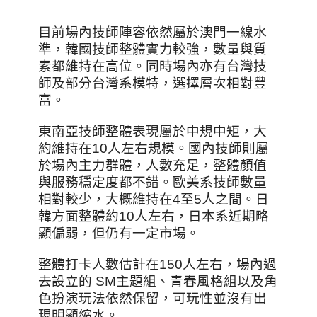
目前場內技師陣容依然屬於澳門一線水
準，韓國技師整體實力較強，數量與質
素都維持在高位。同時場內亦有台灣技
師及部分台灣系模特，選擇層次相對豐
富。
東南亞技師整體表現屬於中規中矩，大
約維持在10人左右規模。國內技師則屬
於場內主力群體，人數充足，整體顏值
與服務穩定度都不錯。歐美系技師數量
相對較少，大概維持在4至5人之間。日
韓方面整體約10人左右，日本系近期略
顯偏弱，但仍有一定市場。
整體打卡人數估計在150人左右，場內過
去設立的 SM主題組、青春風格組以及角
色扮演玩法依然保留，可玩性並沒有出
現明顯縮水。