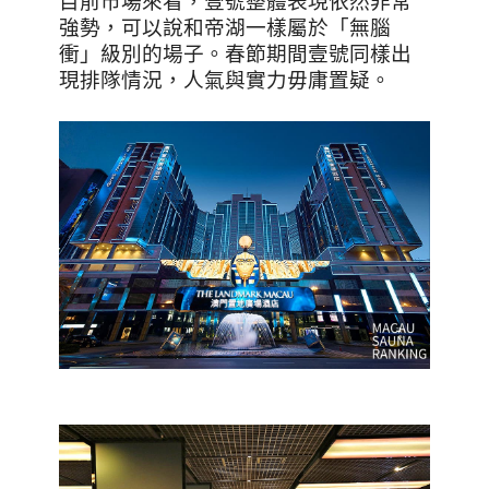
目前市場來看，壹號整體表現依然非常
強勢，可以說和帝湖一樣屬於「無腦
衝」級別的場子。春節期間壹號同樣出
現排隊情況，人氣與實力毋庸置疑。