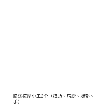
贈送按摩小工2个（按頭、肩膀、腿部、
手）