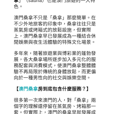
拿
」（s
auna
）也是澳門旅遊的一大特
色。
澳門桑拿不只是「桑拿」那麼簡單。在
不少外地旅客的印象中，桑拿往往只是
蒸氣房或烤箱式的放鬆設施，但實際
上，澳門桑拿早已發展成為一種結合休
閒娛樂與夜生活體驗的特殊文化場景。
多年來，隨著旅遊業與博彩業的蓬勃發
展，各大桑拿場所逐步加入多元化的服
務配套與消費模式，使澳門桑拿整體體
驗不再局限於傳統的身體放鬆，而更偏
向於一種男性向的社交與娛樂空間。
【
澳門桑拿
房到底包含什麼服務？】
很多第一次來澳門的人，對「桑拿」兩
個字的理解還停留在蒸氣房、烤箱那一
套。但實際上，澳門的桑拿早就發展成