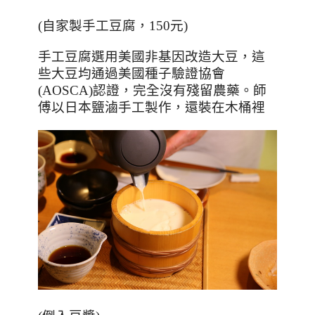
(
自家製手工豆腐，
150
元
)
手工豆腐選用美國非基因改造大豆，這
些大豆均通過美國種子驗證協會
(AOSCA)
認證，完全沒有殘留農藥。師
傅以日本鹽滷手工製作，還裝在木桶裡