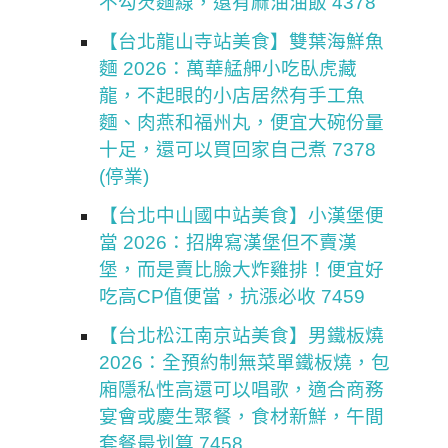
不勾芡麵線，還有麻油油飯 4378
【台北龍山寺站美食】雙葉海鮮魚
麵 2026：萬華艋舺小吃臥虎藏
龍，不起眼的小店居然有手工魚
麵、肉燕和福州丸，便宜大碗份量
十足，還可以買回家自己煮 7378
(停業)
【台北中山國中站美食】小漢堡便
當 2026：招牌寫漢堡但不賣漢
堡，而是賣比臉大炸雞排！便宜好
吃高CP值便當，抗漲必收 7459
【台北松江南京站美食】男鐵板燒
2026：全預約制無菜單鐵板燒，包
廂隱私性高還可以唱歌，適合商務
宴會或慶生聚餐，食材新鮮，午間
套餐最划算 7458