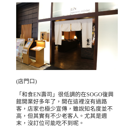
(
店門口
)
「和食
EN
壽司」很低調的在
SOGO
復興
館開業好多年了，開在這裡沒有過路
客，店家也極少宣傳，雖說知名度並不
高，但其實有不少老客人。尤其是週
末，沒訂位可能吃不到呢。