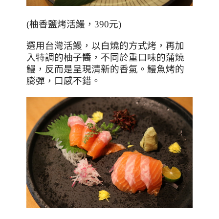
(
柚香鹽烤活鰻，
390
元
)
選用台灣活鰻，以白燒的方式烤，再加
入特調的柚子醬，不同於重口味的蒲燒
鰻，反而是呈現清新的香氣。鰻魚烤的
膨彈，口感不錯。