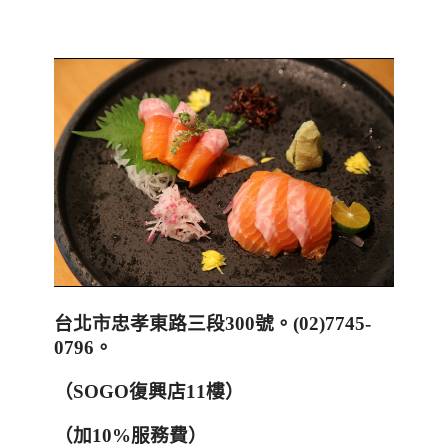
台北市忠孝東路三段
300
號。
(02)7745-
0796
。
（
SOGO
復興店
11
樓）
（加10%服務費）