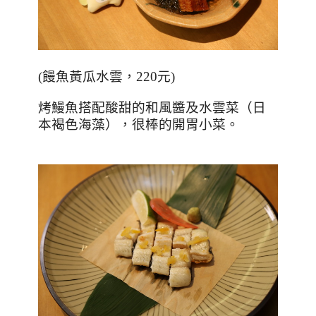
(
饅魚黃瓜水雲，
220
元
)
烤鰻魚搭配酸甜的和風醬及水雲菜（日
本褐色海藻），很棒的開胃小菜。