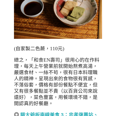
(
自家製二色蕨，
110
元
)
總之，「和食
EN
壽司」很用心的在作料
理，每天上午營業前就開始熬煮高湯，
嚴選食材、一絲不茍，很有日本料理職
人的精神。呈現出來的食物很有質感，
不落俗套，價格有部份餐點不便宜，但
又有很多餐點並不貴（以百貨公司來說
還好），菜色豐富，用餐環境不錯，是
間認真的好餐廳。
◎
貓大爺板南線美食 3
：忠孝復興站、