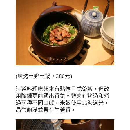
(
炭烤土雞土鍋，
380
元
)
這道料理吃起來有點像日式釜飯，但改
用陶鍋更能顯出香氣。雞肉有烤過和煮
過兩種不同口感，米飯使用北海道米，
晶瑩飽滿並帶有牛蒡香，