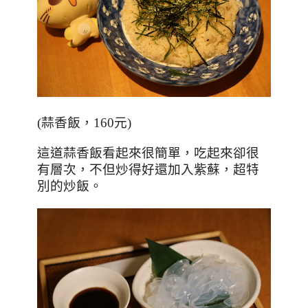
(
蒜香飯，
160
元
)
這道蒜香飯看起來很簡單，吃起來卻很
有層次，不但炒得好還加入紫蘇，超特
別的炒飯。