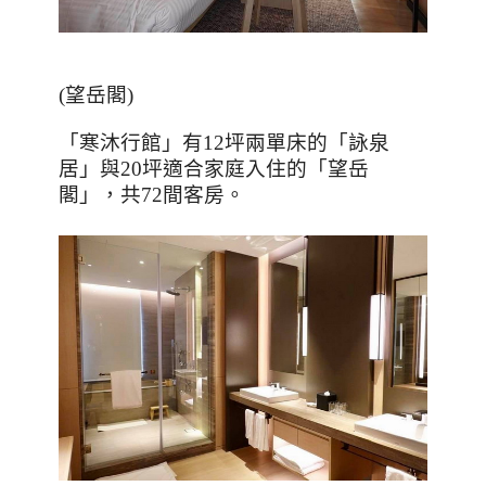
(
望岳閣
)
「寒沐行館」有
12
坪兩單床的「詠泉
居」與
20
坪適合家庭入住的「望岳
閣」，共
72
間客房。