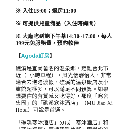
※
入住
15:00
；退房
11:00
※ 可提供兒童備品（入住時詢問）
※ 大廳吃到飽下午茶
14:30~17:00
，每人
399
元免服務費，預約較佳
【
Agoda訂房
】
礁溪是宜蘭著名的溫泉鄉，距離台北市
近（
1
小時車程），風光恬靜怡人，非常
適合去泡湯渡假。礁溪的溫泉飯店及小
旅館超極多，可以滿足不同預算。如果
想要住的有質感又吃得好，那麼「寒舍
集團」的「礁溪寒沐酒店」（MU Jiao Xi
Hotel）可說是首選。
「礁溪寒沐酒店」分成「寒沐酒店」和