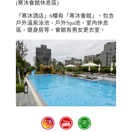
(
寒沐會館休息區
)
「寒沐酒店」
6
樓有「寒沐會館」，包含
戶外溫泉泳池、戶外
Spa
池、室內休息
區、健身房等。會館有男女更衣室。