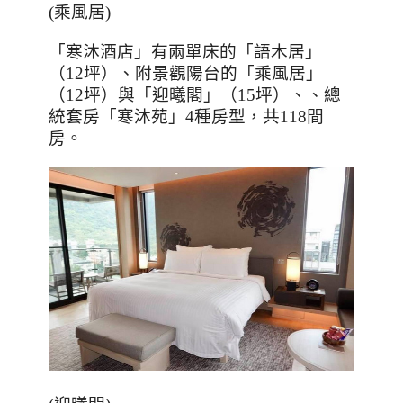
(
乘風居
)
「寒沐酒店」有兩單床的「語木居」
（
12
坪）、附景觀陽台的「乘風居」
（
12
坪）與「迎曦閣」（
15
坪）、、總
統套房「寒沐苑」
4
種房型，共
118
間
房。