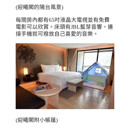
(
迎曦閣的陽台風景
)
每間房內都有
65
吋液晶大電視並有免費
電影可以欣賞。床頭有
JBL
藍芽音響，連
接手機就可撥放自己喜愛的音樂。
(
迎曦閣附小帳蓬
)