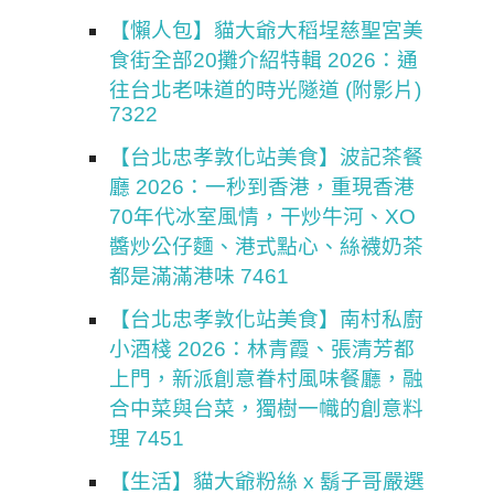
【懶人包】貓大爺大稻埕慈聖宮美
食街全部20攤介紹特輯 2026：通
往台北老味道的時光隧道 (附影片)
7322
【台北忠孝敦化站美食】波記茶餐
廳 2026：一秒到香港，重現香港
70年代冰室風情，干炒牛河、XO
醬炒公仔麵、港式點心、絲襪奶茶
都是滿滿港味 7461
【台北忠孝敦化站美食】南村私廚
小酒棧 2026：林青霞、張清芳都
上門，新派創意眷村風味餐廳，融
合中菜與台菜，獨樹一幟的創意料
理 7451
【生活】貓大爺粉絲 x 鬍子哥嚴選