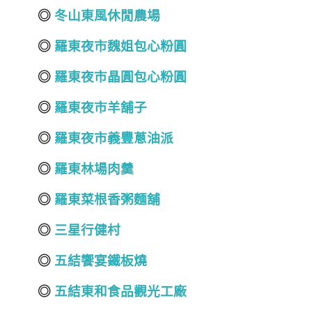
◎
冬山東風休閒農場
◎
羅東夜市魏姐包心粉圓
◎
羅東夜市晶圓包心粉圓
◎
羅東夜市羊舖子
◎
羅東夜市義豐蔥油派
◎
羅東林場肉羹
◎
羅東菜根香粥麵舖
◎
三星行健村
◎
五結饗宴鐵板燒
◎
五結東和食品觀光工廠