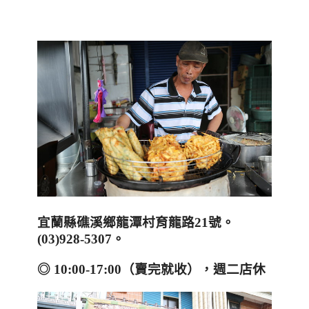
宜蘭縣礁溪鄉龍潭村育龍路
21
號。
(03)928-5307
。
◎
10:00-17:00
（賣完就收）
，
週二店休