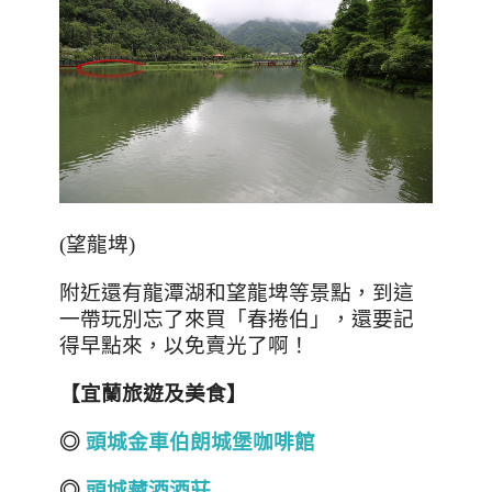
(
望龍埤
)
附近還有龍潭湖和望龍埤等景點，到這
一帶玩別忘了來買「春捲伯」，還要記
得早點來，以免賣光了啊！
【宜蘭旅遊及美食】
◎
頭城金車伯朗城堡咖啡館
◎
頭城藏酒酒莊