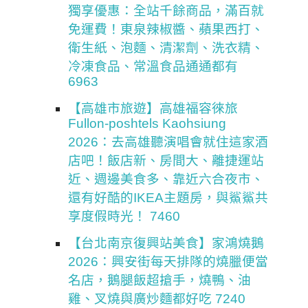
獨享優惠：全站千餘商品，滿百就
免運費！東泉辣椒醬、蘋果西打、
衛生紙、泡麵、清潔劑、洗衣精、
冷凍食品、常溫食品通通都有
6963
【高雄市旅遊】高雄福容徠旅
Fullon-poshtels Kaohsiung
2026：去高雄聽演唱會就住這家酒
店吧！飯店新、房間大、離捷運站
近、週邊美食多、靠近六合夜市、
還有好酷的IKEA主題房，與鯊鯊共
享度假時光！ 7460
【台北南京復興站美食】家鴻燒鵝
2026：興安街每天排隊的燒臘便當
名店，鵝腿飯超搶手，燒鴨、油
雞、叉燒與廣炒麵都好吃 7240