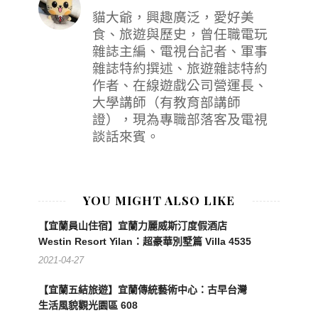
貓大爺，興趣廣泛，愛好美
食、旅遊與歷史，曾任職電玩
雜誌主編、電視台記者、軍事
雜誌特約撰述、旅遊雜誌特約
作者、在線遊戲公司營運長、
大學講師（有教育部講師
證），現為專職部落客及電視
談話來賓。
YOU MIGHT ALSO LIKE
【宜蘭員山住宿】宜蘭力麗威斯汀度假酒店
Westin Resort Yilan：超豪華別墅篇 Villa 4535
2021-04-27
【宜蘭五結旅遊】宜蘭傳統藝術中心：古早台灣
生活風貌觀光園區 608