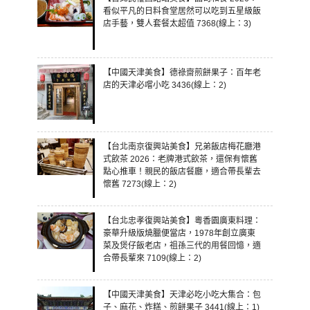
看似平凡的日料食堂居然可以吃到五星級飯
店手藝，雙人套餐太超值 7368(線上：3)
【中國天津美食】德祿齋煎餅果子：百年老
店的天津必嚐小吃 3436(線上：2)
【台北南京復興站美食】兄弟飯店梅花廳港
式飲茶 2026：老牌港式飲茶，還保有懷舊
點心推車！親民的飯店餐廳，適合帶長輩去
懷舊 7273(線上：2)
【台北忠孝復興站美食】粵香園廣東料理：
豪華升級版燒臘便當店，1978年創立廣東
菜及煲仔飯老店，祖孫三代的用餐回憶，適
合帶長輩來 7109(線上：2)
【中國天津美食】天津必吃小吃大集合：包
子、麻花、炸糕、煎餅果子 3441(線上：1)