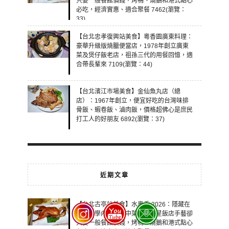
只要一般餐館價錢，烤鴨、燒鵝和港式點心
必吃，經濟實惠、適合聚餐 7462(瀏覽：
33)
【台北忠孝復興站美食】粵香園廣東料理：
豪華升級版燒臘便當店，1978年創立廣東
菜及煲仔飯老店，祖孫三代的用餐回憶，適
合帶長輩來 7109(瀏覽：44)
【台北濱江市場美食】金仙魚丸店（總
店）：1967年創立，便宜好吃的台灣味排
骨飯、蝦卷飯、滷肉飯，價格超佛心是庶民
打工人的好朋友 6892(瀏覽：37)
近期文章
【台北古亭站美食】水粵香 2026：隱藏在
師範大學內的美味中菜館，五星飯店手藝卻
只要一般餐館價錢，烤鴨、燒鵝和港式點心