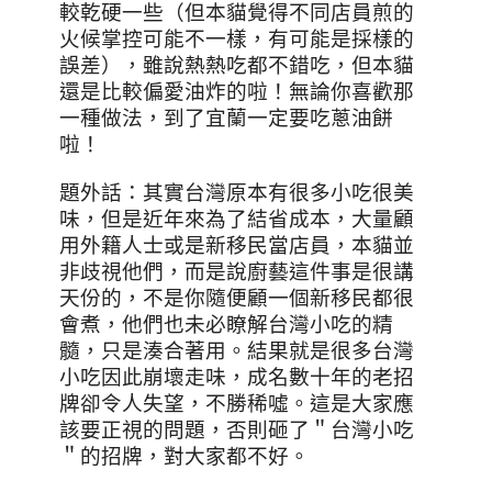
較乾硬一些（但本貓覺得不同店員煎的
火候掌控可能不一樣，有可能是採樣的
誤差），雖說熱熱吃都不錯吃，但本貓
還是比較偏愛油炸的啦！
無論你喜歡那
一種做法，到了宜蘭一定要吃蔥油餅
啦！
題外話：其實台灣原本有很多小吃很美
味，但是近年來為了結省成本，大量顧
用外籍人士或是新移民當店員，本貓並
非歧視他們，而是說廚藝這件事是很講
天份的，不是你隨便顧一個新移民都很
會煮，他們也未必瞭解台灣小吃的精
髓，只是湊合著用。結果就是很多台灣
小吃因此崩壞走味，成名數十年的老招
牌卻令人失望，不勝稀噓。這是大家應
該要正視的問題，否則砸了＂台灣小吃
＂的招牌，對大家都不好。