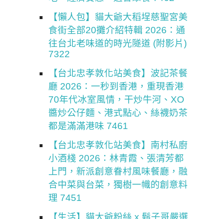
【懶人包】貓大爺大稻埕慈聖宮美
食街全部20攤介紹特輯 2026：通
往台北老味道的時光隧道 (附影片)
7322
【台北忠孝敦化站美食】波記茶餐
廳 2026：一秒到香港，重現香港
70年代冰室風情，干炒牛河、XO
醬炒公仔麵、港式點心、絲襪奶茶
都是滿滿港味 7461
【台北忠孝敦化站美食】南村私廚
小酒棧 2026：林青霞、張清芳都
上門，新派創意眷村風味餐廳，融
合中菜與台菜，獨樹一幟的創意料
理 7451
【生活】貓大爺粉絲 x 鬍子哥嚴選