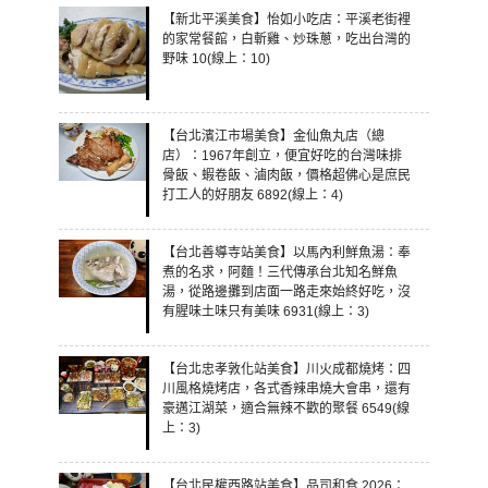
【新北平溪美食】怡如小吃店：平溪老街裡
的家常餐館，白斬雞、炒珠蔥，吃出台灣的
野味 10(線上：10)
【台北濱江市場美食】金仙魚丸店（總
店）：1967年創立，便宜好吃的台灣味排
骨飯、蝦卷飯、滷肉飯，價格超佛心是庶民
打工人的好朋友 6892(線上：4)
【台北善導寺站美食】以馬內利鮮魚湯：奉
煮的名求，阿麵！三代傳承台北知名鮮魚
湯，從路邊攤到店面一路走來始終好吃，沒
有腥味土味只有美味 6931(線上：3)
【台北忠孝敦化站美食】川火成都燒烤：四
川風格燒烤店，各式香辣串燒大會串，還有
豪邁江湖菜，適合無辣不歡的聚餐 6549(線
上：3)
【台北民權西路站美食】品司和食 2026：