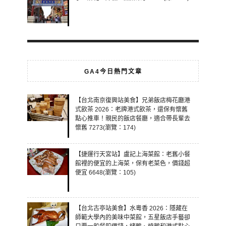
GA4今日熱門文章
【台北南京復興站美食】兄弟飯店梅花廳港
式飲茶 2026：老牌港式飲茶，還保有懷舊
點心推車！親民的飯店餐廳，適合帶長輩去
懷舊 7273(瀏覽：174)
【捷運行天宮站】盧記上海菜館：老舊小餐
館裡的便宜的上海菜，保有老菜色，價錢超
便宜 6648(瀏覽：105)
【台北古亭站美食】水粵香 2026：隱藏在
師範大學內的美味中菜館，五星飯店手藝卻