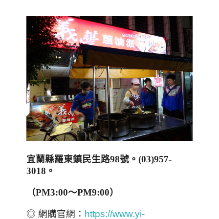
宜蘭縣羅東鎮民生路
98
號
。
(
03)957-
3018
。
（
PM3:00
～
PM9:00
）
◎ 網購官網：
https://www.yi-