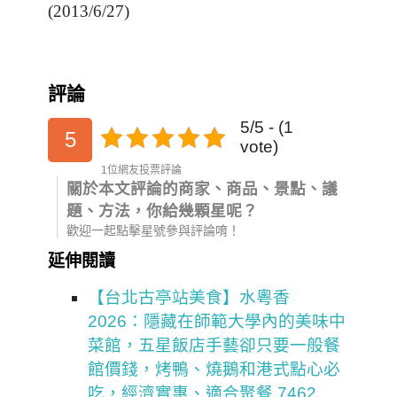
(2013/6/27)
評論
5/5 - (1
5
vote)
1位網友投票評論
關於本文評論的商家、商品、景點、議
題、方法，你給幾顆星呢？
歡迎一起點擊星號參與評論唷！
延伸閱讀
【台北古亭站美食】水粵香
2026：隱藏在師範大學內的美味中
菜館，五星飯店手藝卻只要一般餐
館價錢，烤鴨、燒鵝和港式點心必
吃，經濟實惠、適合聚餐 7462