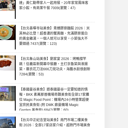
達」黃仁勳帶家人一起用餐，20年家常風味客
家小館，有商業午餐 7009(瀏覽：47)
【台北善導寺站美食】青嬌膠原麵館 2026：米
其林必比登！超香濃的蟹黃麵、充滿膠原蛋白
的黃金雞湯，一個人就可以享受，小菜強大不
要錯過 7437(瀏覽：123)
【台北象山站美食】劉家宴 2026：烤鴨撐竿
跳！信義區新開幕中餐廳，主打京魯菜與淮揚
菜，蓑衣花刀法666刀見功夫，海膽水餃很創新
7284(瀏覽：53)
【泰國曼谷美食】遊泰國曼谷一定要知道的情
報，BKK 素萬那普機場奇蹟美食街全部17家攤
位 Magic Food Point：機場內24小時營業超便
宜庶民美食街 (附 DMK 廊曼機場 Magic
Garden 美食街) 6847(瀏覽：60)
【台北中正紀念堂站美食】南門市場二樓美食
街 2026：全部17家店家介紹，超熱門市場美食