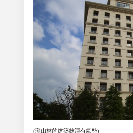
(瓏山林的建築雄渾有氣勢)