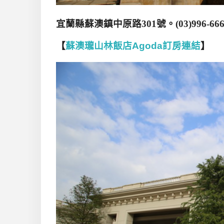
宜蘭縣蘇澳鎮中原路
301
號。
(03)996-66
【
蘇澳瓏山林飯店Agoda訂房連結
】