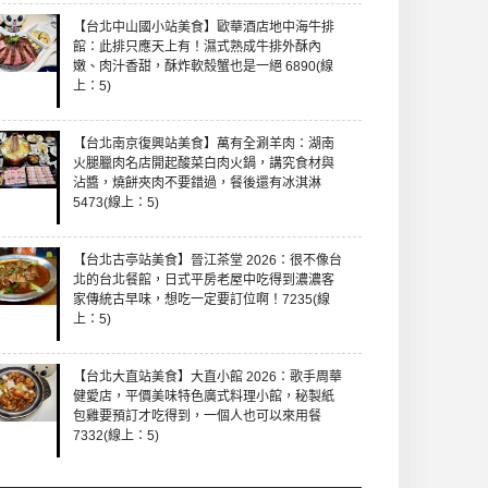
【台北中山國小站美食】歐華酒店地中海牛排
館：此排只應天上有！濕式熟成牛排外酥內
嫩、肉汁香甜，酥炸軟殼蟹也是一絕 6890(線
上：5)
【台北南京復興站美食】萬有全涮羊肉：湖南
火腿臘肉名店開起酸菜白肉火鍋，講究食材與
沾醬，燒餅夾肉不要錯過，餐後還有冰淇淋
5473(線上：5)
【台北古亭站美食】晉江茶堂 2026：很不像台
北的台北餐館，日式平房老屋中吃得到濃濃客
家傳統古早味，想吃一定要訂位啊！7235(線
上：5)
【台北大直站美食】大直小館 2026：歌手周華
健愛店，平價美味特色廣式料理小館，秘製紙
包雞要預訂才吃得到，一個人也可以來用餐
7332(線上：5)