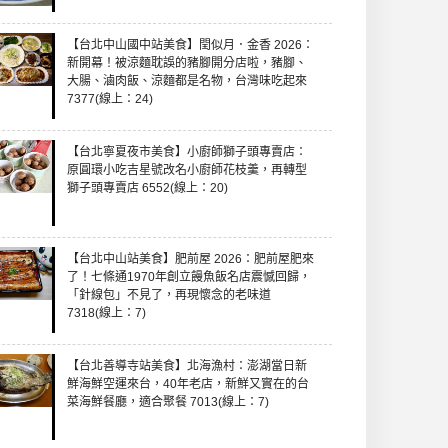
【台北中山國中站美食】閏似月．金香 2026：
新開幕！被涼麵耽誤的豬腳開分店啦，豬腳、
大腸、滷肉飯、涼麵都是名物，台灣味吃起來
7377(線上：24)
【台北寧夏夜市美食】小廚師獅子頭專賣店：
原圓環小吃吉星號改名小廚師花枝羹，再轉型
獅子頭專賣店 6552(線上：20)
【台北中山站美食】肥前屋 2026：肥前屋肥來
了！七條通1970年創立饅魚飯名店震憾回歸，
「針線包」不見了，再現懷念的老味道
7318(線上：7)
【台北善導寺站美食】北海漁村：澎湖當日新
鮮海鮮空運來台，40年老店，新鮮又實在的台
菜海鮮餐廳，適合聚餐 7013(線上：7)