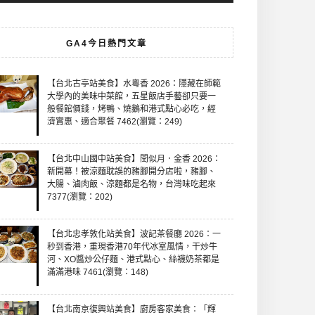
GA4今日熱門文章
【台北古亭站美食】水粵香 2026：隱藏在師範
大學內的美味中菜館，五星飯店手藝卻只要一
般餐館價錢，烤鴨、燒鵝和港式點心必吃，經
濟實惠、適合聚餐 7462(瀏覽：249)
【台北中山國中站美食】閏似月．金香 2026：
新開幕！被涼麵耽誤的豬腳開分店啦，豬腳、
大腸、滷肉飯、涼麵都是名物，台灣味吃起來
7377(瀏覽：202)
【台北忠孝敦化站美食】波記茶餐廳 2026：一
秒到香港，重現香港70年代冰室風情，干炒牛
河、XO醬炒公仔麵、港式點心、絲襪奶茶都是
滿滿港味 7461(瀏覽：148)
【台北南京復興站美食】廚房客家美食：「輝