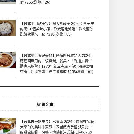
街 7266(瀏覽：26)
【台北中山站美食】福大蒸餃館 2026：巷子裡
的高CP值美味小館，觀光客也知道，豬肉蒸餃
配酸辣湯來一套 7330(瀏覽：85)
【台北小巨蛋站美食】碧海廚房敦北店 2026：
蔣經國專用的「復興鍋」餐具，「輝達」黃仁
勳也來朝聖！1970年創立老店，傳承蔣經國招
待所，經濟實惠，長輩會喜歡 7253(瀏覽：61)
近期文章
【台北古亭站美食】水粵香 2026：隱藏在師範
大學內的美味中菜館，五星飯店手藝卻只要一
般餐館價錢，烤鴨、燒鵝和港式點心必吃，經