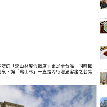
蘇澳的「瓏山林度假飯店」更是全台唯一同時擁
雙泉，讓「瓏山林」一直是內行泡湯客趨之若鶩