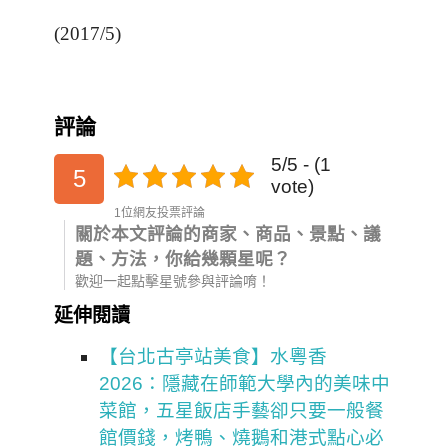
(2017/5)
評論
5/5 - (1
5
vote)
1位網友投票評論
關於本文評論的商家、商品、景點、議
題、方法，你給幾顆星呢？
歡迎一起點擊星號參與評論唷！
延伸閱讀
【台北古亭站美食】水粵香
2026：隱藏在師範大學內的美味中
菜館，五星飯店手藝卻只要一般餐
館價錢，烤鴨、燒鵝和港式點心必