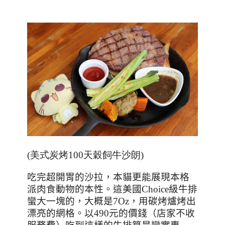
(美式炭烤
100
天穀飼牛沙朗
)
吃完超開胃的沙拉，本貓更能展現本格
派肉食動物的本性。這美國
Choice
級牛排
蠻大一塊的，大概是
7Oz
，用碳烤爐烤出
漂亮的網格。以
490
元的價錢（店家不收