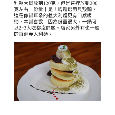
利麵大概放到
120
克，但是這裡放到
200
克左右，份量十足！鍋麵選用貝殼麵，
這種像貓耳朵的義大利麵更有口感嚼
勁，本貓喜歡。因為份量很大，一鍋可
以
2~3
人吃都沒問題。店家另外有也一般
的直麵義大利麵。