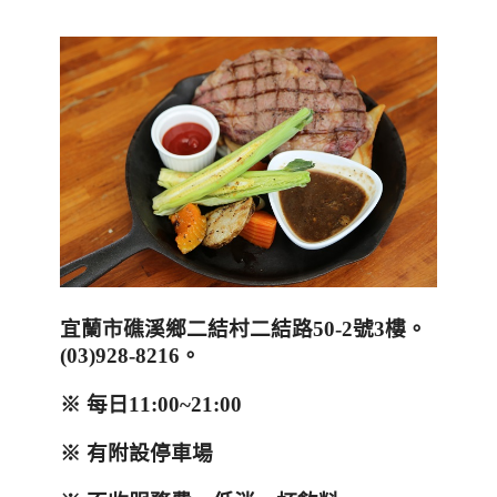
宜蘭市礁溪鄉二結村二結路
50-2
號
3
樓。
(03)928-8216
。
※
每日
11:00~21:00
※
有附設停車場