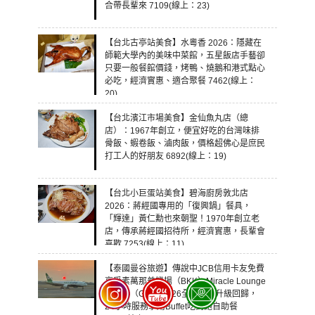
合帶長輩來 7109(線上：23)
【台北古亭站美食】水粵香 2026：隱藏在
師範大學內的美味中菜館，五星飯店手藝卻
只要一般餐館價錢，烤鴨、燒鵝和港式點心
必吃，經濟實惠、適合聚餐 7462(線上：
20)
【台北濱江市場美食】金仙魚丸店（總
店）：1967年創立，便宜好吃的台灣味排
骨飯、蝦卷飯、滷肉飯，價格超佛心是庶民
打工人的好朋友 6892(線上：19)
【台北小巨蛋站美食】碧海廚房敦北店
2026：蔣經國專用的「復興鍋」餐具，
「輝達」黃仁勳也來朝聖！1970年創立老
店，傳承蔣經國招待所，經濟實惠，長輩會
喜歡 7253(線上：11)
【泰國曼谷旅遊】傳說中JCB信用卡友免費
享受素萬那普機場（BKK）Miracle Lounge
貴賓室（G區）2026全新裝潢升級回歸，
24小時服務享用Buffet吃到飽自助餐