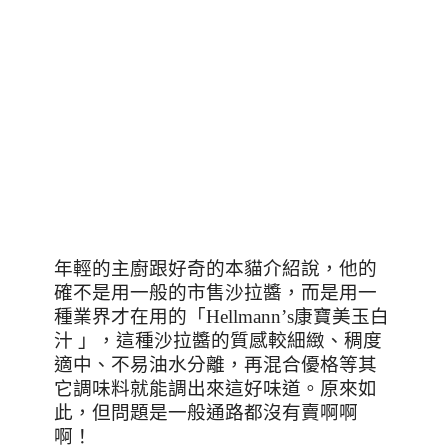
年輕的主廚跟好奇的本貓介紹說，他的
確不是用一般的市售沙拉醬，而是用一
種業界才在用的「
Hellmann
’
s
康寶美玉白
汁 」，這種沙拉醬的質感較細緻、稠度
適中、不易油水分離，再混合優格等其
它調味料就能調出來這好味道。原來如
此，但問題是一般通路都沒有賣啊啊
啊！