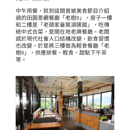
中午用餐，就到這間曾被美食節目介紹
過的田園景觀餐廳「老樹
8
」。房子一樓
和二樓是「老頭家畚箕湖匯館」，吃傳
統中式合菜，是間在地老牌餐廳。老闆
感於現代社會人口結構改變，飲食習慣
也改變，於是將三樓做為輕食餐廳「老
樹
8
」，供應排餐、輕食、甜點下午茶
等。