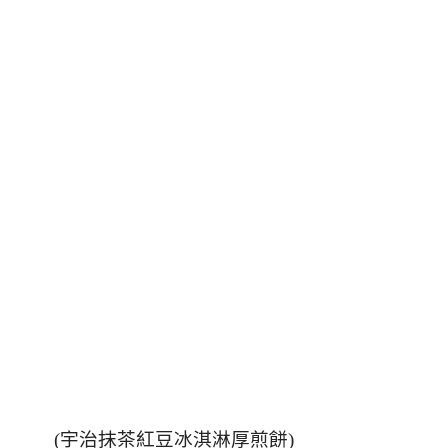
(宇治抹茶紅豆冰淇淋厚煎餅)