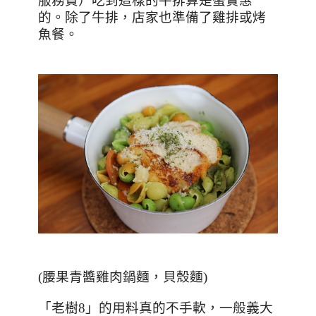
服務費）吃到這樣的牛排算是蠻實惠
的。除了牛排，店家也準備了雞排或烤
魚餐。
(
腰果青醬雞肉鍋麵，貝殼麵
)
「老樹
8
」的用料真的不手軟，一般義大