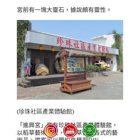
宮前有一塊大靈石，據說頗有靈性。
(珍珠社區產業體驗館)
「進興宮」旁有珍珠社區產業體驗館，
以稻草藝術為主，將稻草做成各式的藝