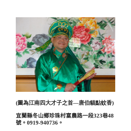
(圖為江南四大才子之首—唐伯貓點蚊香)
宜蘭縣冬山鄉珍珠村富農路一段
323
巷
48
號。
0919-940736
。