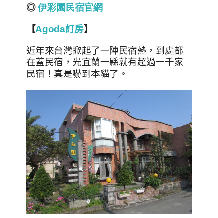
◎
伊
彩
園
民
宿
官
網
【
Agoda訂房
】
近年來台灣掀起了一陣民宿熱
，到處都
在蓋民宿，光宜蘭一縣就有超過一千家
民宿！真是嚇到本貓了。