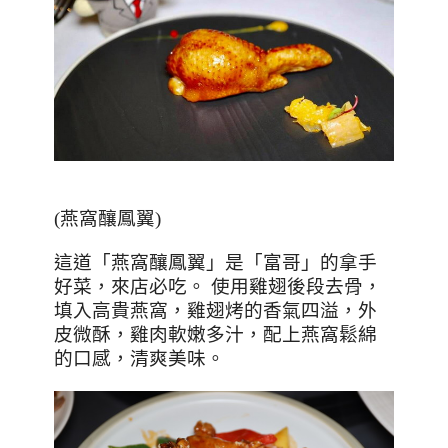
(
燕窩釀鳳翼
)
這道「燕窩釀鳳翼」是「富哥」的拿手
好菜，來店必吃。
使用雞翅後段去骨，
填入高貴燕窩，雞翅烤的香氣四溢，外
皮微酥，雞肉軟嫩多汁，配上燕窩鬆綿
的口感，清爽美味。