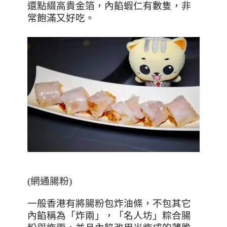
還點綴高貴金箔，內餡蝦仁有數隻，非
常飽滿又好吃。
(
網通腸粉
)
一般香港有將腸粉包炸油條，不包其它
內餡稱為「炸兩」，「名人坊」粽合腸