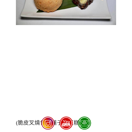
(
脆皮叉燒包、蓮子紅豆糕
)