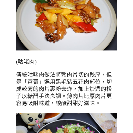
(
咕咾肉
)
傳統咕咾肉做法將豬肉片切的較厚，但
是「富哥」選用黑毛豬五花肉部位，切
成較薄的肉片裹粉去炸，加上炒過的松
子以糖醋手法烹調。薄肉片比厚肉片更
容易吸附味道，酸酸甜甜好滋味。