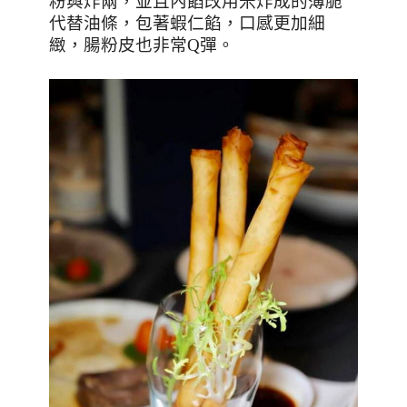
粉與炸兩，並且內餡改用米炸成的薄脆
代替油條，包著蝦仁餡，口感更加細
緻，腸粉皮也非常
Q
彈。