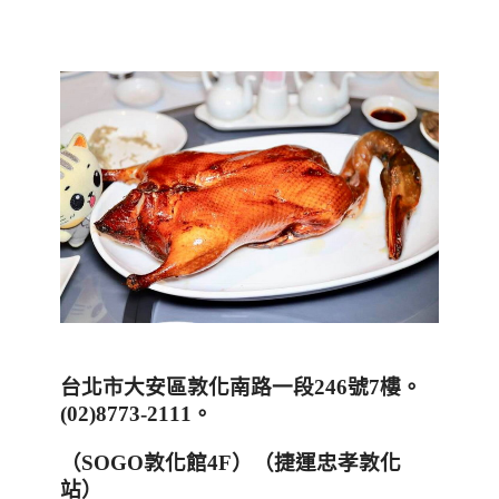
台北市大安區敦化南路一段
246
號
7
樓。
(02)8773-2111
。
（
SOGO
敦化館
4F
）（捷運忠孝敦化
站）