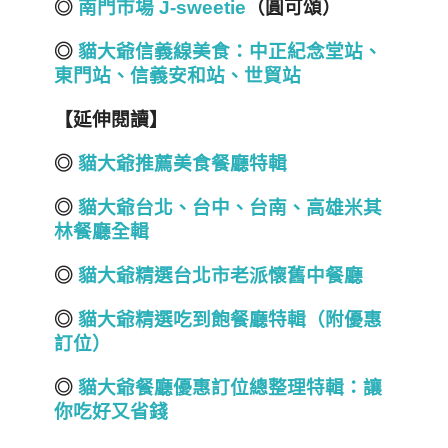
◎
南門市場 J-sweetie
（圓可頌）
◎
貓大爺信義線美食：
中正紀念堂站
、
東門站、信義安和站、世貿站
【延伸閱讀】
◎
貓大爺推薦美食餐廳特輯
◎
貓大爺台北
、
台中
、
台南
、
高雄
米其
林餐廳全輯
◎
貓大爺精選台北市老派懷舊中餐廳
◎
貓大爺精選吃到飽餐廳特輯（附優惠
訂位）
◎
貓大爺餐廳優惠訂位總整理特輯：讓
你吃好又省錢