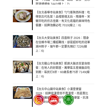
甜湯通通有 7442(線上：7)
【台北善導寺站美食】勺勺客陜西料理：吃
得到古代名菜！品嚐慈禧太后、隋煬帝、宋
徽宗吃的仿古佳餚，有文化底蘊的美味特色
餐廳，招牌泡饃必吃 7010(線上：6)
【台北大安站美食】四喜粽子 2026：隱身
在信維市場二樓超難找，卻是超好吃的冠軍
湖州粽子，端午節一定要先預訂 7226(線
上：6)
【台北龍山寺站美食】凱達大飯店百宴自助
餐：在地人的好鄰居，萬華區五星級飯店吃
到飽，區民打8折，60歲長者75折 7149(線
上：6)
【台北中山國中站美食】小漢堡便當
2026：招牌寫漢堡但不賣漢堡，而是賣比
臉大炸雞排！便宜好吃高CP值便當，抗漲
必收 7459(線上：5)