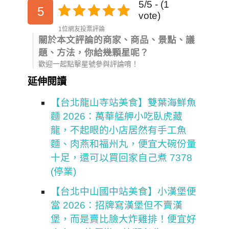
5/5 - (1
5
vote)
1位網友投票評論
關於本文評論的商家、商品、景點、議
題、方法，你給幾顆星呢？
歡迎一起點擊星號參與評論唷！
延伸閱讀
【台北龍山寺站美食】雙葉海鮮魚
麵 2026：萬華艋舺小吃臥虎藏
龍，不起眼的小店居然有手工魚
麵、肉燕和福州丸，便宜大碗份量
十足，還可以買回家自己煮 7378
(停業)
【台北中山國中站美食】小漢堡便
當 2026：招牌寫漢堡但不賣漢
堡，而是賣比臉大炸雞排！便宜好