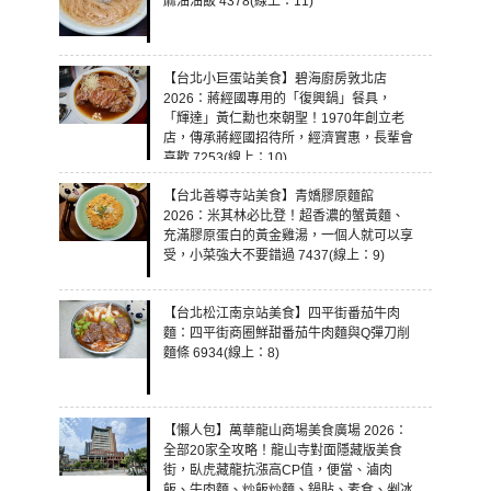
麻油油飯 4378(線上：11)
【台北小巨蛋站美食】碧海廚房敦北店
2026：蔣經國專用的「復興鍋」餐具，
「輝達」黃仁勳也來朝聖！1970年創立老
店，傳承蔣經國招待所，經濟實惠，長輩會
喜歡 7253(線上：10)
【台北善導寺站美食】青嬌膠原麵館
2026：米其林必比登！超香濃的蟹黃麵、
充滿膠原蛋白的黃金雞湯，一個人就可以享
受，小菜強大不要錯過 7437(線上：9)
【台北松江南京站美食】四平街番茄牛肉
麵：四平街商圈鮮甜番茄牛肉麵與Q彈刀削
麵條 6934(線上：8)
【懶人包】萬華龍山商場美食廣場 2026：
全部20家全攻略！龍山寺對面隱藏版美食
街，臥虎藏龍抗漲高CP值，便當、滷肉
飯、牛肉麵、炒飯炒麵、鍋貼、素食、剉冰