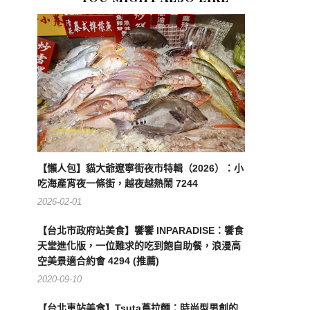
【懶人包】貓大爺遼寧街夜市特輯（2026）：小
吃海產宵夜一條街，越夜越熱鬧 7244
2026-02-01
【台北市政府站美食】饗饗 INPARADISE：饗食
天堂進化版，一位難求的吃到飽自助餐，浪漫高
空美景適合約會 4294 (推薦)
2020-09-10
【台北車站美食】Tsuta蔦拉麵：時尚型男創的