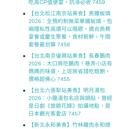
吃高CP值便當，抗漲必收 7459
【台北松江南京站美食】男鐵板燒
2026：全預約制無菜單鐵板燒，包
廂隱私性高還可以唱歌，適合商務
宴會或慶生聚餐，食材新鮮，午間
套餐最划算 7458
【台北南京復興站美食】長春鵝肉
2026：大口爽吃鵝肉！巷弄小店有
媽媽的味道，上班族省錢吃粗飽，
價格超佛心 7455
【台北六張犁站美食】明月湯包
2026：小籠湯包名店與鍋貼，曾經
是日劇《旅館花嫁》拍攝地點，是
日本觀光客愛店 7457
【新北永和美食】竹林雞肉永和總