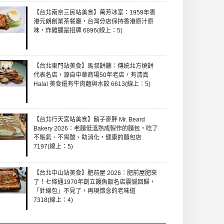
【台北南京三民站美食】萬芳冰室：1959年香
港元朗創業茶餐廳，台灣分店保持香港原汁原
味，炸雞腿是招牌 6896(線上：5)
【台北東門站美食】馬叔餅舖：傳統北方燒餅
代表名店，源自中華商場50年老店，有清真
Halal 美食還有牛肉麵與水餃 6613(線上：5)
【台北行天宮站美食】鬍子麥胖 Mr. Beard
Bakery 2026：老麵低溫熟成製作的麵包，吃了
不賬氣、不胃酸、助消化，健康的麵包店
7197(線上：5)
【台北中山站美食】肥前屋 2026：肥前屋肥來
了！七條通1970年創立饅魚飯名店震憾回歸，
「針線包」不見了，再現懷念的老味道
7318(線上：4)