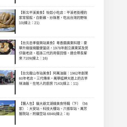
【新北平溪美食】怡如小吃店：平溪老街裡的
家常餐館，白斬雞、炒珠蔥，吃出台灣的野味
10(線上：21)
【台北忠孝復興站美食】粵香園廣東料理：豪
華升級版燒臘便當店，1978年創立廣東菜及煲
仔飯老店，祖孫三代的用餐回憶，適合帶長輩
來 7109(線上：16)
【台北龍山寺站美食】阿萬油飯：1962年創業
60年老店，三代傳承，萬華艋舺大道上的古早
味油飯，在地人的廚房 7143(線上：11)
【懶人包】貓大爺文湖線美食特輯（下）（56
家）：大安站、科技大樓站、六張犁站、萬芳
醫院站，附貓空站 6846(線上：8)