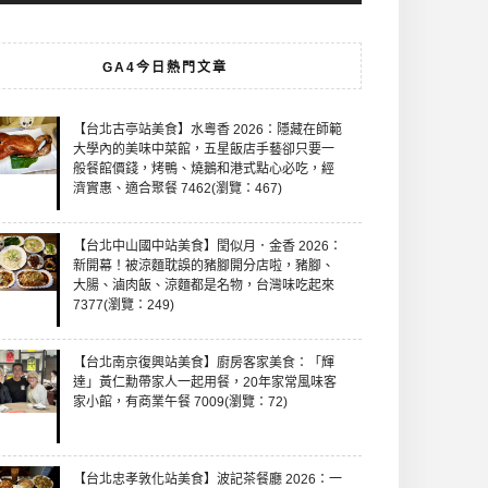
GA4今日熱門文章
【台北古亭站美食】水粵香 2026：隱藏在師範
大學內的美味中菜館，五星飯店手藝卻只要一
般餐館價錢，烤鴨、燒鵝和港式點心必吃，經
濟實惠、適合聚餐 7462(瀏覽：467)
【台北中山國中站美食】閏似月．金香 2026：
新開幕！被涼麵耽誤的豬腳開分店啦，豬腳、
大腸、滷肉飯、涼麵都是名物，台灣味吃起來
7377(瀏覽：249)
【台北南京復興站美食】廚房客家美食：「輝
達」黃仁勳帶家人一起用餐，20年家常風味客
家小館，有商業午餐 7009(瀏覽：72)
【台北忠孝敦化站美食】波記茶餐廳 2026：一