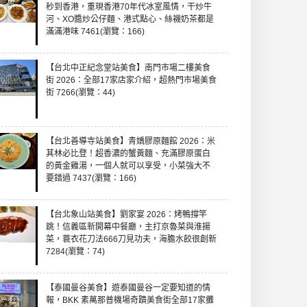
秒到香港，重現香港70年代冰室風情，干炒牛
河、XO醬炒公仔麵、港式點心、絲襪奶茶都是
滿滿港味 7461(瀏覽：166)
【台北中正紀念堂站美食】南門市場二樓美食
街 2026：全部17家店家介紹，超熱門市場美食
街 7266(瀏覽：44)
【台北善導寺站美食】青嬌膠原麵館 2026：米
其林必比登！超香濃的蟹黃麵、充滿膠原蛋白
的黃金雞湯，一個人就可以享受，小菜強大不
要錯過 7437(瀏覽：166)
【台北象山站美食】劉家宴 2026：烤鴨撐竿
跳！信義區新開幕中餐廳，主打京魯菜與淮揚
菜，蓑衣花刀法666刀見功夫，海膽水餃很創新
7284(瀏覽：74)
【泰國曼谷美食】遊泰國曼谷一定要知道的情
報，BKK 素萬那普機場奇蹟美食街全部17家攤