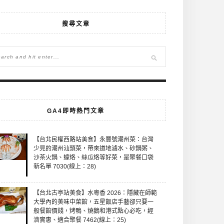
搜尋文章
GA4即時熱門文章
【台北民權西路站美食】永豐號潮州菜：台灣
少見的潮州汕頭菜，帶來道地滷水、砂鍋粥、
沙茶火鍋、蠔烙、絲瓜烙等好菜，是聚餐口袋
新名單 7030(線上：28)
【台北古亭站美食】水粵香 2026：隱藏在師範
大學內的美味中菜館，五星飯店手藝卻只要一
般餐館價錢，烤鴨、燒鵝和港式點心必吃，經
濟實惠、適合聚餐 7462(線上：25)