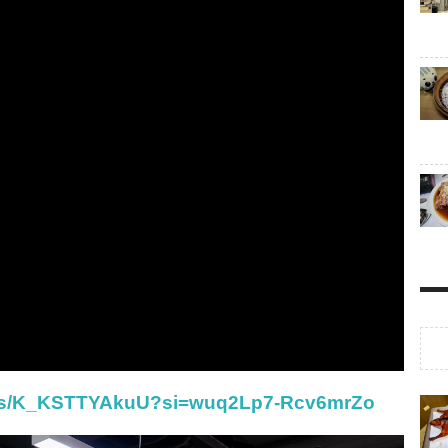
orts/K_KSTTYAkuU?si=wuq2Lp7-Rcv6mrZo