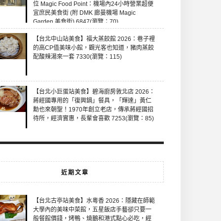
位 Magic Food Point：機場內24小時營業超便
宜庶民美食街 (附 DMK 廊曼機場 Magic
Garden 美食街) 6847(瀏覽：70)
【台北中山站美食】福大蒸餃館 2026：巷子裡
的高CP值美味小館，觀光客也知道，豬肉蒸餃
配酸辣湯來一套 7330(瀏覽：115)
【台北小巨蛋站美食】碧海廚房敦北店 2026：
蔣經國專用的「復興鍋」餐具，「輝達」黃仁
勳也來朝聖！1970年創立老店，傳承蔣經國招
待所，經濟實惠，長輩會喜歡 7253(瀏覽：85)
近期文章
【台北古亭站美食】水粵香 2026：隱藏在師範
大學內的美味中菜館，五星飯店手藝卻只要一
般餐館價錢，烤鴨、燒鵝和港式點心必吃，經