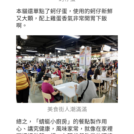
本貓還單點了蚵仔蛋，使用的蚵仔新鮮
又大顆，配上雞蛋香氣非常開胃下飯
啊。
美食街人潮滿滿
總之，「蜻蜓小廚房」的餐點製作用
心、講究健康，風味家常，就像在家裡