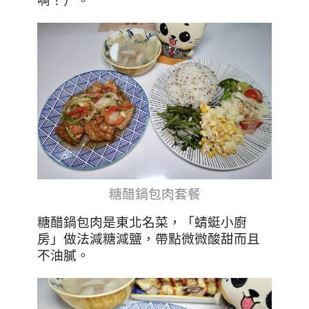
啊！）。
糖醋鍋包肉套餐
糖醋鍋包肉是東北名菜，「蜻蜓小廚
房」做法減糖減鹽，帶點微微酸甜而且
不油膩。