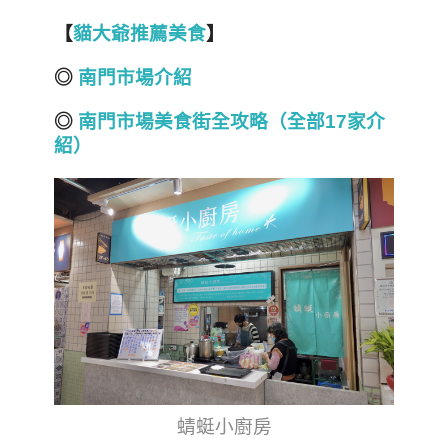
【
貓大爺推薦美食
】
◎
南門市場介紹
◎
南門市場美食街全攻略（全部17家介
紹）
蜻蜓小廚房