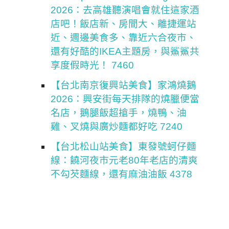
2026：去高雄聽演唱會就住這家酒
店吧！飯店新、房間大、離捷運站
近、週邊美食多、靠近六合夜市、
還有好酷的IKEA主題房，與鯊鯊共
享度假時光！ 7460
【台北南京復興站美食】家鴻燒鵝
2026：興安街每天排隊的燒臘便當
名店，鵝腿飯超搶手，燒鴨、油
雞、叉燒與廣炒麵都好吃 7240
【台北松山站美食】東發號蚵仔麵
線：饒河夜市元老80年老店的清爽
不勾芡麵線，還有麻油油飯 4378