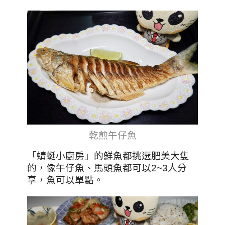
乾煎午仔魚
「蜻蜓小廚房」的鮮魚都挑選肥美大隻
的，像午仔魚、馬頭魚都可以2~3人分
享，魚可以單點。