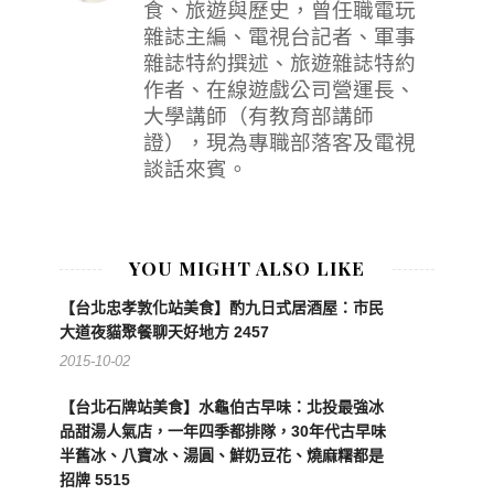
食、旅遊與歷史，曾任職電玩
雜誌主編、電視台記者、軍事
雜誌特約撰述、旅遊雜誌特約
作者、在線遊戲公司營運長、
大學講師（有教育部講師
證），現為專職部落客及電視
談話來賓。
YOU MIGHT ALSO LIKE
【台北忠孝敦化站美食】酌九日式居酒屋：市民
大道夜貓聚餐聊天好地方 2457
2015-10-02
【台北石牌站美食】水龜伯古早味：北投最強冰
品甜湯人氣店，一年四季都排隊，30年代古早味
半舊冰、八寶冰、湯圓、鮮奶豆花、燒麻糬都是
招牌 5515