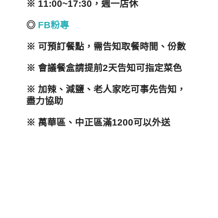
※ 11:00~17:30
，
週一店休
◎
FB粉專
※
可預訂餐點，需告知取餐時間、份數
※
會議餐盒請提前2
天告知可指定菜色
※
加辣、減鹽、老人家吃可事先告知，
盡力協助
※
萬華區、中正區滿1200
可以外送