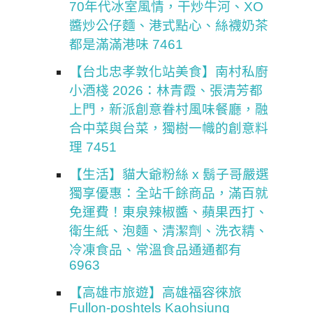
70年代冰室風情，干炒牛河、XO
醬炒公仔麵、港式點心、絲襪奶茶
都是滿滿港味 7461
【台北忠孝敦化站美食】南村私廚
小酒棧 2026：林青霞、張清芳都
上門，新派創意眷村風味餐廳，融
合中菜與台菜，獨樹一幟的創意料
理 7451
【生活】貓大爺粉絲 x 鬍子哥嚴選
獨享優惠：全站千餘商品，滿百就
免運費！東泉辣椒醬、蘋果西打、
衛生紙、泡麵、清潔劑、洗衣精、
冷凍食品、常溫食品通通都有
6963
【高雄市旅遊】高雄福容徠旅
Fullon-poshtels Kaohsiung