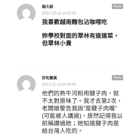
Reply
貓大爺
2012-10-11 at 22:05
我喜歡越南麵包沾咖哩吃
妳學校對面的翠林有這道菜，
但翠林小貴
Reply
好吃團員
2012-11-13 at 04:45
他們的熟牛河粉用腱子肉，就
不太對原味了。我才去第2次，
老闆娘警告我說”是腱子肉喔”
(可能被人講過)，居然記得我以
前稱讚過她；她知道腱子肉是
給台灣人吃的。