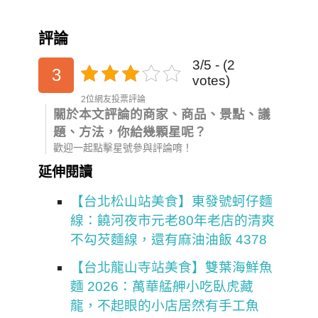
評論
3/5 - (2
3
votes)
2位網友投票評論
關於本文評論的商家、商品、景點、議
題、方法，你給幾顆星呢？
歡迎一起點擊星號參與評論唷！
延伸閱讀
【台北松山站美食】東發號蚵仔麵
線：饒河夜市元老80年老店的清爽
不勾芡麵線，還有麻油油飯 4378
【台北龍山寺站美食】雙葉海鮮魚
麵 2026：萬華艋舺小吃臥虎藏
龍，不起眼的小店居然有手工魚