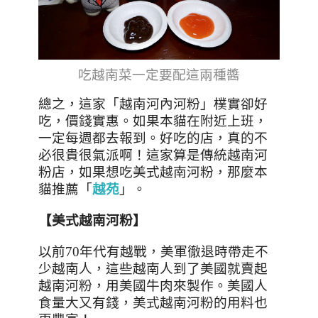
吃越南菜一定要配這兩種醬
總之，這家「越南河內河粉」樸實卻好
吃，價錢實惠。如果本貓在附近上班，
一定每週都去報到。好吃的店，真的不
必很貴很氣派啊！這家算是傳統越南河
粉店，如果想吃美式越南河粉，那麼本
貓推薦「
越苑
」。
【美式越南河粉】
以前
70
年代有越戰，美軍徹退時帶走不
少越南人，這些越南人到了美國就賣起
越南河粉，用美國牛肉來製作。美國人
食量大又有錢，美式越南河粉的用料也