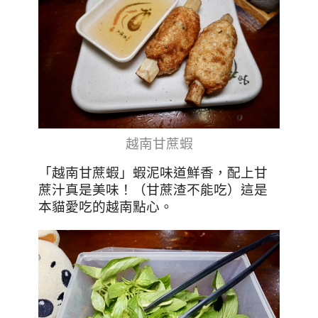
越南甘蔗蝦
「越南甘蔗蝦」蝦泥味道鮮香，配上甘
蔗汁真是美味！（甘蔗渣不能吃）這是
本貓愛吃的越南點心。