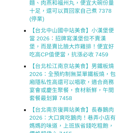
麵、肉燕和福州丸，便宜大碗份量
十足，還可以買回家自己煮 7378
(停業)
【台北中山國中站美食】小漢堡便
當 2026：招牌寫漢堡但不賣漢
堡，而是賣比臉大炸雞排！便宜好
吃高CP值便當，抗漲必收 7459
【台北松江南京站美食】男鐵板燒
2026：全預約制無菜單鐵板燒，包
廂隱私性高還可以唱歌，適合商務
宴會或慶生聚餐，食材新鮮，午間
套餐最划算 7458
【台北南京復興站美食】長春鵝肉
2026：大口爽吃鵝肉！巷弄小店有
媽媽的味道，上班族省錢吃粗飽，