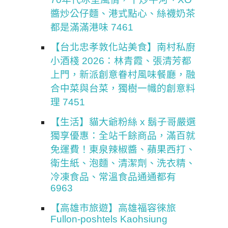
醬炒公仔麵、港式點心、絲襪奶茶
都是滿滿港味 7461
【台北忠孝敦化站美食】南村私廚
小酒棧 2026：林青霞、張清芳都
上門，新派創意眷村風味餐廳，融
合中菜與台菜，獨樹一幟的創意料
理 7451
【生活】貓大爺粉絲 x 鬍子哥嚴選
獨享優惠：全站千餘商品，滿百就
免運費！東泉辣椒醬、蘋果西打、
衛生紙、泡麵、清潔劑、洗衣精、
冷凍食品、常溫食品通通都有
6963
【高雄市旅遊】高雄福容徠旅
Fullon-poshtels Kaohsiung