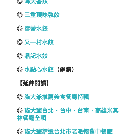
◎
海天香餃
◎
三重頂味執餃
◎
雪蕾水餃
◎
又一村水餃
◎
鼎記水餃
◎
水點心水餃
（網購）
【延伸閱讀】
◎
貓大爺推薦美食餐廳特輯
◎
貓大爺台北
、
台中
、
台南
、
高雄
米其
林餐廳全輯
◎
貓大爺精選台北市老派懷舊中餐廳