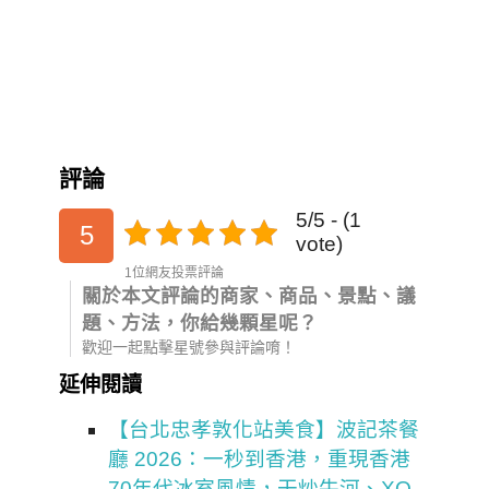
評論
5/5 - (1
5
vote)
1位網友投票評論
關於本文評論的商家、商品、景點、議
題、方法，你給幾顆星呢？
歡迎一起點擊星號參與評論唷！
延伸閱讀
【台北忠孝敦化站美食】波記茶餐
廳 2026：一秒到香港，重現香港
70年代冰室風情，干炒牛河、XO