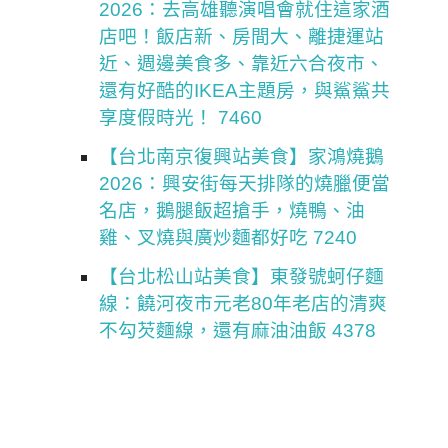
2026：去高雄聽演唱會就住這家酒
店吧！飯店新、房間大、離捷運站
近、週邊美食多、靠近六合夜市、
還有好酷的IKEA主題房，與鯊鯊共
享度假時光！ 7460
【台北南京復興站美食】家鴻燒鵝
2026：興安街每天排隊的燒臘便當
名店，鵝腿飯超搶手，燒鴨、油
雞、叉燒與廣炒麵都好吃 7240
【台北松山站美食】東發號蚵仔麵
線：饒河夜市元老80年老店的清爽
不勾芡麵線，還有麻油油飯 4378