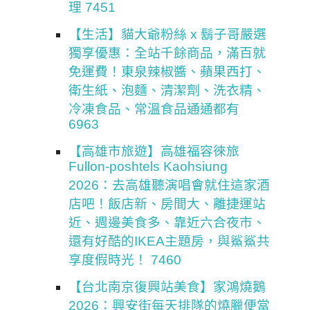
理 7451
【生活】貓大爺粉絲 x 鬍子哥嚴選
獨享優惠：全站千餘商品，滿百就
免運費！東泉辣椒醬、蘋果西打、
衛生紙、泡麵、清潔劑、洗衣精、
冷凍食品、常溫食品通通都有
6963
【高雄市旅遊】高雄福容徠旅
Fullon-poshtels Kaohsiung
2026：去高雄聽演唱會就住這家酒
店吧！飯店新、房間大、離捷運站
近、週邊美食多、靠近六合夜市、
還有好酷的IKEA主題房，與鯊鯊共
享度假時光！ 7460
【台北南京復興站美食】家鴻燒鵝
2026：興安街每天排隊的燒臘便當