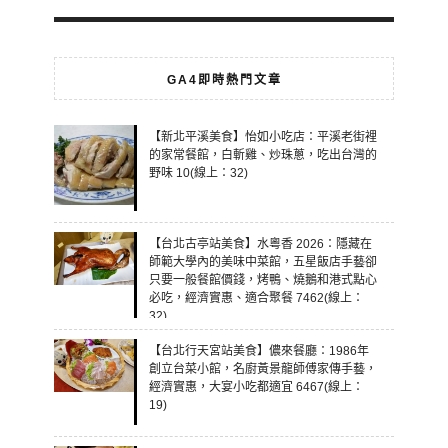
GA4即時熱門文章
【新北平溪美食】怡如小吃店：平溪老街裡
的家常餐館，白斬雞、炒珠蔥，吃出台灣的
野味 10(線上：32)
【台北古亭站美食】水粵香 2026：隱藏在
師範大學內的美味中菜館，五星飯店手藝卻
只要一般餐館價錢，烤鴨、燒鵝和港式點心
必吃，經濟實惠、適合聚餐 7462(線上：
32)
【台北行天宮站美食】儂來餐廳：1986年
創立台菜小館，名廚黃景龍師傅家傳手藝，
經濟實惠，大宴小吃都適宜 6467(線上：
19)