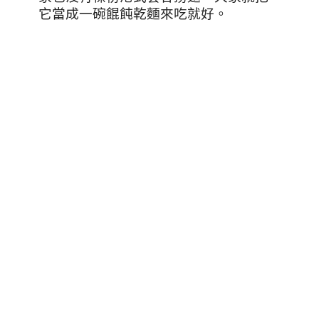
它當成一碗餛飩乾麵來吃就好。