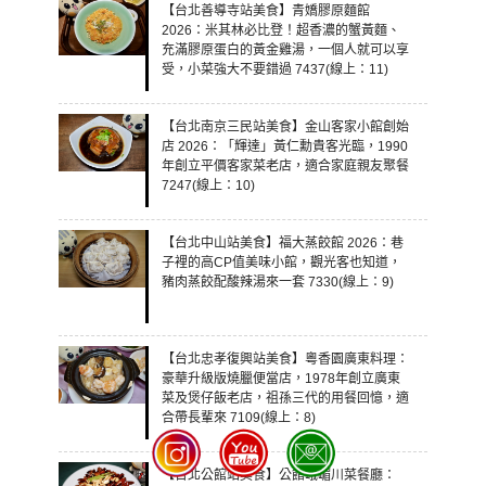
【台北善導寺站美食】青嬌膠原麵館
2026：米其林必比登！超香濃的蟹黃麵、
充滿膠原蛋白的黃金雞湯，一個人就可以享
受，小菜強大不要錯過 7437(線上：11)
【台北南京三民站美食】金山客家小館創始
店 2026：「輝達」黃仁勳貴客光臨，1990
年創立平價客家菜老店，適合家庭親友聚餐
7247(線上：10)
【台北中山站美食】福大蒸餃館 2026：巷
子裡的高CP值美味小館，觀光客也知道，
豬肉蒸餃配酸辣湯來一套 7330(線上：9)
【台北忠孝復興站美食】粵香園廣東料理：
豪華升級版燒臘便當店，1978年創立廣東
菜及煲仔飯老店，祖孫三代的用餐回憶，適
合帶長輩來 7109(線上：8)
【台北公館站美食】公館峨嵋川菜餐廳：