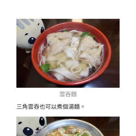
雲吞麵
三角雲吞也可以煮個湯麵。