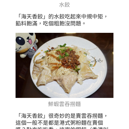
水餃
「海天香餃」的水餃吃起來中規中矩，
餡料飽滿，吃個粗飽沒問題。
鮮蝦雲吞撈麵
「海天香餃」很奇妙的是賣雲吞撈麵，
這個一般不是都是港式粥粉麵在賣個