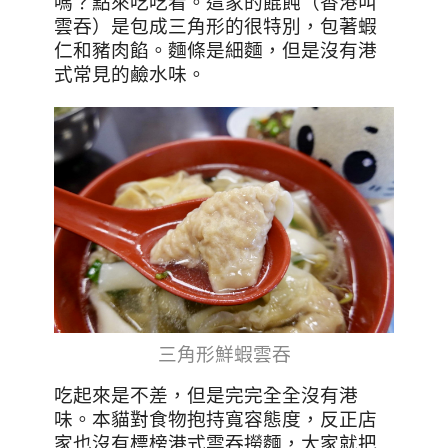
嗎？點來吃吃看。這家的餛飩（香港叫
雲吞）是包成三角形的很特別，包著蝦
仁和豬肉餡。麵條是細麵，但是沒有港
式常見的鹼水味。
三角形鮮蝦雲吞
吃起來是不差，但是完完全全沒有港
味。本貓對食物抱持寬容態度，反正店
家也沒有標榜港式雲吞撈麵，大家就把