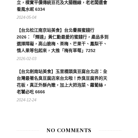
立，樸實平價傳統豆花及大腸麵線，老老闆還會
看風水呢 6334
2024-05-04
【台北松江南京站美食】台北譽展蜜餞行
2026：「輝達」黃仁勳最愛的蜜餞行，產品多到
選擇障礙，高山脆梅、茶梅、芒果干、鳳梨干、
情人果等包起來，大推「梅有草莓」7252
2026-02-03
【台北劍南站美食】玉里橋頭臭豆腐台北店：全
台灣最著名臭豆腐店來台北啦！炸臭豆腐界的天
花板，真正外酥內嫩，加上大把泡菜、蘿蔔絲，
老饕必吃 6666
2024-12-24
NO COMMENTS