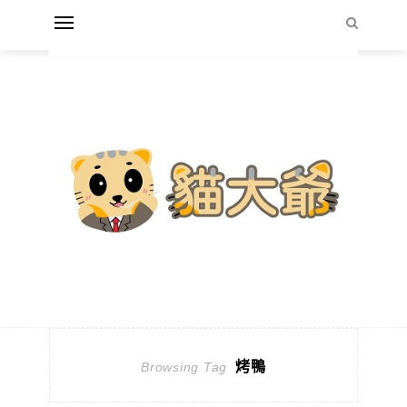
烤鴨
Browsing Tag