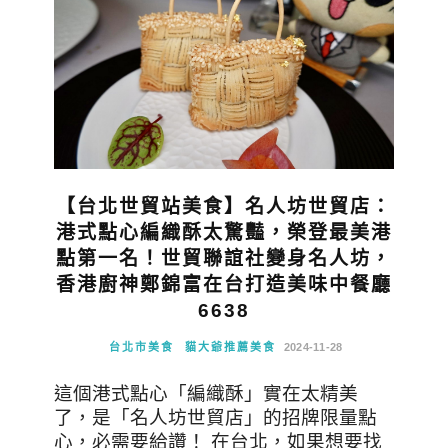
【台北世貿站美食】名人坊世貿店：
港式點心編織酥太驚豔，榮登最美港
點第一名！世貿聯誼社變身名人坊，
香港廚神鄭錦富在台打造美味中餐廳
6638
台北市美食
貓大爺推薦美食
2024-11-28
這個港式點心「編織酥」實在太精美
了，是「名人坊世貿店」的招牌限量點
心，必需要給讚！ 在台北，如果想要找