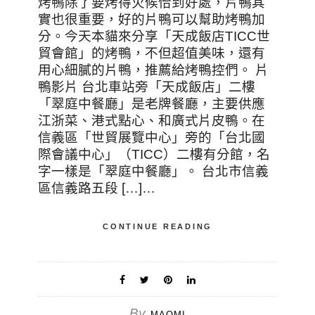
烤鴨除了要烤得火候恰到好處，片鴨其
實也很重要，好的片鴨可以幫助烤鴨加
分。今天本貓來分享「天成飯店TICC世
貿會館」的烤鴨，不但超值美味，還有
用心細膩的片鴨，推薦給烤鴨控們。 片
鴨影片 台北車站旁「天成飯店」二樓
「翠庭中餐廳」是老牌餐廳，主要供應
江浙菜、港式點心、和廣式片皮鴨。在
信義區「世貿展覽中心」旁的「台北國
際會議中心」（TICC）二樓有分館，名
字一樣是「翠庭中餐廳」。 台北市信義
區信義路五段 […]…
CONTINUE READING
By
MAOMI