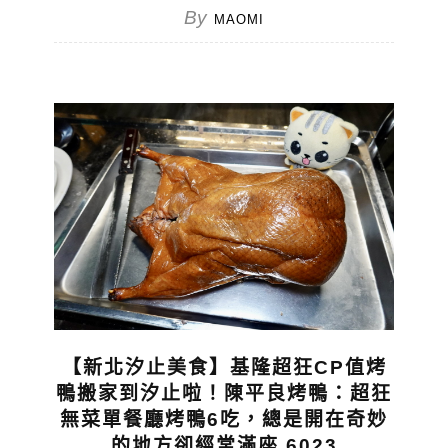
By
MAOMI
【新北汐止美食】基隆超狂CP值烤
鴨搬家到汐止啦！陳平良烤鴨：超狂
無菜單餐廳烤鴨6吃，總是開在奇妙
的地方卻經常滿座 6023