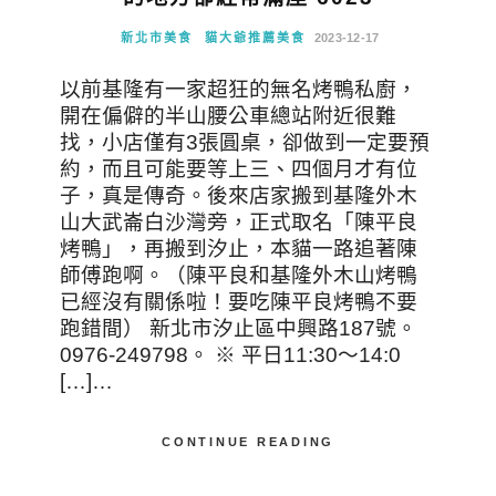
新北市美食
貓大爺推薦美食
2023-12-17
以前基隆有一家超狂的無名烤鴨私廚，
開在偏僻的半山腰公車總站附近很難
找，小店僅有3張圓桌，卻做到一定要預
約，而且可能要等上三、四個月才有位
子，真是傳奇。後來店家搬到基隆外木
山大武崙白沙灣旁，正式取名「陳平良
烤鴨」，再搬到汐止，本貓一路追著陳
師傅跑啊。（陳平良和基隆外木山烤鴨
已經沒有關係啦！要吃陳平良烤鴨不要
跑錯間） 新北市汐止區中興路187號。
0976-249798。 ※ 平日11:30～14:0
[…]…
CONTINUE READING