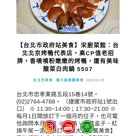
【台北市政府站美食】宋廚菜館：台
北北京烤鴨代表店，高CP值老招
牌，香噴噴粉嫩嫩的烤鴨，還有美味
酸菜白肉鍋 5507
台北市美食
貓大爺推薦美食
2023-02-09
台北市忠孝東路五段15巷14號。
(02)2764-4788。 （捷運市政府站1號出
口） ※ 11:30~14:00；17:30~21:00 ※
每月1日開放訂下一個月的位子，也可電
恰詢問本月空位 ※ 烤鴨、韭菜盒子、紅
燒牛尾一定要預訂 【貓大爺推薦美食】