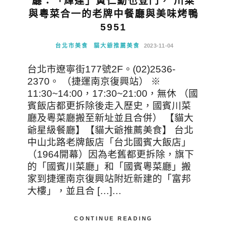
廳：「輝達」黃仁勳也登門， 川菜
與粵菜合一的老牌中餐廳與美味烤鴨
5951
台北市美食
貓大爺推薦美食
2023-11-04
台北市遼寧街177號2F。(02)2536-
2370。 （捷運南京復興站） ※
11:30~14:00，17:30~21:00，無休 （國
賓飯店都更拆除後走入歷史，國賓川菜
廳及粵菜廳搬至新址並且合併） 【貓大
爺星級餐廳】【貓大爺推薦美食】 台北
中山北路老牌飯店「台北國賓大飯店」
（1964開幕）因為老舊都更拆除，旗下
的「國賓川菜廳」和「國賓粵菜廳」搬
家到捷運南京復興站附近新建的「富邦
大樓」，並且合 […]…
CONTINUE READING