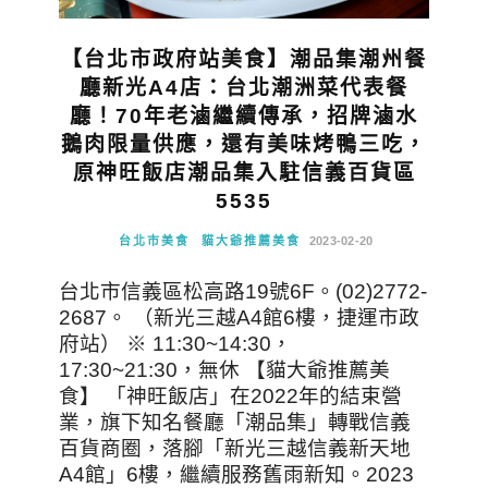
【台北市政府站美食】潮品集潮州餐
廳新光A4店：台北潮洲菜代表餐
廳！70年老滷繼續傳承，招牌滷水
鵝肉限量供應，還有美味烤鴨三吃，
原神旺飯店潮品集入駐信義百貨區
5535
台北市美食
貓大爺推薦美食
2023-02-20
台北市信義區松高路19號6F。(02)2772-
2687。 （新光三越A4館6樓，捷運市政
府站） ※ 11:30~14:30，
17:30~21:30，無休 【貓大爺推薦美
食】 「神旺飯店」在2022年的結束營
業，旗下知名餐廳「潮品集」轉戰信義
百貨商圈，落腳「新光三越信義新天地
A4館」6樓，繼續服務舊雨新知。2023