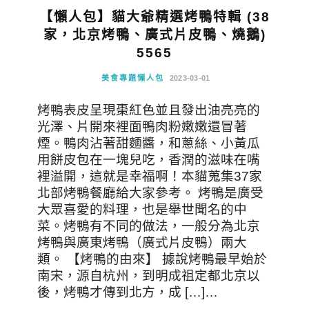
【懶人包】貓大爺精選烤鴨特輯 (38
家，北京烤鴨、廣式片皮鴨、燒鵝)
5565
美食專題懶人包
2023-03-01
烤鴨表皮呈現棗紅色並且發出油亮亮的
光澤、片開來裡面鴨肉粉嫩嫩還冒著
煙。鴨肉沾著甜麵醬，和蔥絲、小黃瓜
用餅皮包在一塊兒吃，香潤的滋味在嘴
裡溢開，這就是幸福啊！本貓蒐集37家
北部烤鴨餐廳給大家參考。 烤鴨是廣受
大眾喜愛的料理，也是舉世聞名的中
菜。烤鴨有不同的做法，一般分為北京
烤鴨與廣東烤鴨（廣式片皮鴨）兩大
類。 【烤鴨的由來】 據說烤鴨最早始於
南宋，源自杭州，到明成祖定都北京以
後，烤鴨才傳到北方，成 […]…