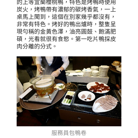
的上等宜蘭櫻桃鴨，特色是烤鴨時使用
炭火，烤鴨帶有濃郁的碳烤香氣，一上
桌馬上聞到，這個在別家幾乎都沒有，
非常有特色
。
烤好的鴨出爐時，整隻呈
現勻稱的金黃色澤，油亮圓鼓、飽滿肥
碩，光看就很有食慾。第一吃片鴨採皮
肉分離的分式
。
服務員包鴨卷