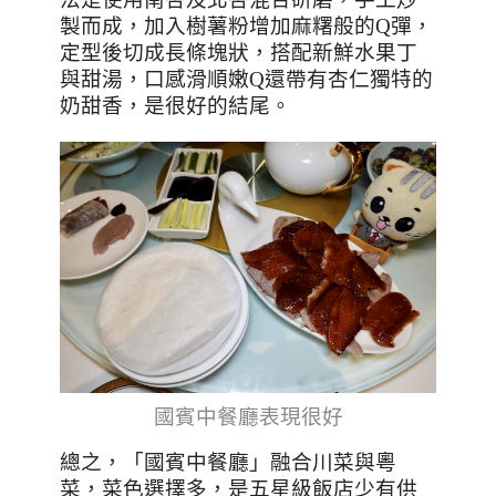
製而成，加入樹薯粉增加麻糬般的Q彈，
定型後切成長條塊狀，搭配新鮮水果丁
與甜湯，口感滑順嫩Q還帶有杏仁獨特的
奶甜香，是很好的結尾。
國賓中餐廳表現很好
總之，「國賓中餐廳」融合川菜與粵
菜，菜色選擇多，是五星級飯店少有供