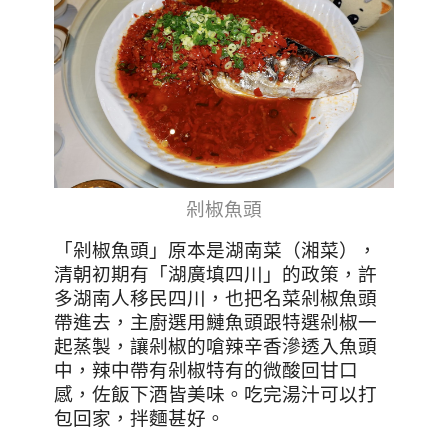
剁椒魚頭
「剁椒魚頭」原本是湖南菜（湘菜），
清朝初期有「湖廣填四川」的政策，許
多湖南人移民四川，也把名菜剁椒魚頭
帶進去，主廚選用鰱魚頭跟特選剁椒一
起蒸製，讓剁椒的嗆辣辛香滲透入魚頭
中，辣中帶有剁椒特有的微酸回甘口
感，佐飯下酒皆美味。吃完湯汁可以打
包回家，拌麵甚好。