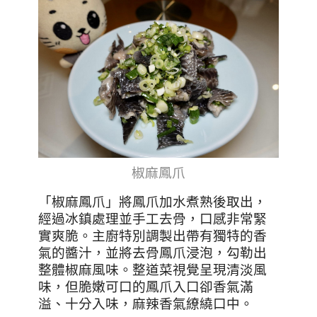
椒麻鳳爪
「椒麻鳳爪」將鳳爪加水煮熟後取出，
經過冰鎮處理並手工去骨，口感非常緊
實爽脆。主廚特別調製出帶有獨特的香
氣的醬汁，並將去骨鳳爪浸泡，勾勒出
整體椒麻風味。整道菜視覺呈現清淡風
味，但脆嫩可口的鳳爪入口卻香氣滿
溢、十分入味，麻辣香氣繚繞口中。