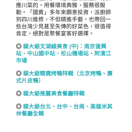
應川菜的，用餐環境典雅，服務很殷
勤。
「國賓」多年來願意投資，派廚師
到四川進修，不但精進手藝，也帶回一
些台灣少見甚至失傳的好菜色，很值得
肯定，絕對是聚餐宴客好選擇。
◎
貓大爺文湖線美食 (
中)
：南京復興
站、中山國中站、松山機場
站
、
附濱江
市場
◎
貓大爺精選烤鴨特輯（北京烤鴨、廣
式片皮鴨）
◎
貓大爺推薦美食餐廳特輯
◎
貓大爺台北
、
台中
、
台南
、
高雄
米其
林餐廳全輯