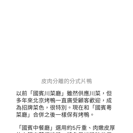
皮肉分離的分式片鴨
以前「
國賓川菜廳
」
雖然供應川菜，但
多年來北京烤鴨一直廣受顧客歡迎，成
為招牌菜色，很特別。現在和
「
國賓粵
菜廳
」合併之後一樣保有烤鴨。
「國賓中餐廳」
選用約5斤重、肉嫩皮厚