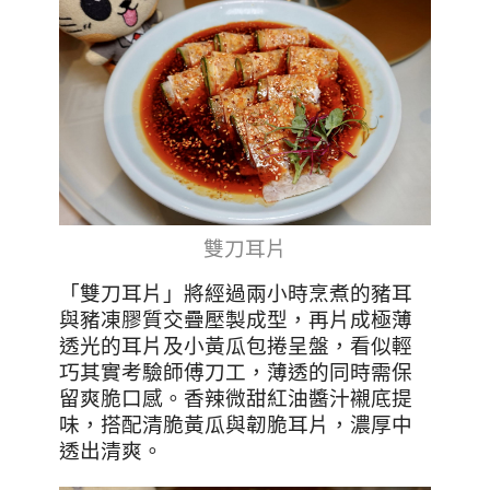
雙刀耳片
「雙刀耳片」將經過兩小時烹煮的豬耳
與豬凍膠質交疊壓製成型，再片成極薄
透光的耳片及小黃瓜包捲呈盤，看似輕
巧其實考驗師傅刀工，薄透的同時需保
留爽脆口感。香辣微甜紅油醬汁襯底提
味，搭配清脆黃瓜與韌脆耳片，濃厚中
透出清爽。