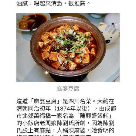
油膩，喝起來清澈，很推薦。
麻婆豆腐
這道「麻婆豆腐」是四川名菜。大約在
清朝同治初年（1874年以後），由成都
市北郊萬福橋一家名為「陳興盛飯舖」
的小飯店老闆娘陳劉氏所創，因為陳劉
氏臉上有麻點，人稱陳麻婆，她發明的