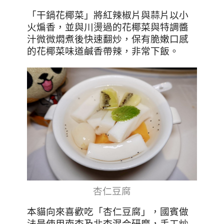
「干鍋花椰菜」將紅辣椒片與蒜片以小
火煸香，並與川燙過的花椰菜與特調醬
汁微微燜煮後快速翻炒，保有脆嫩口感
的花椰菜味道鹹香帶辣，非常下飯。
杏仁豆腐
本貓向來喜歡吃
「杏仁豆腐」
，國賓做
法是使用南杏及北杏混合研磨，手工炒