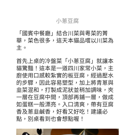
小蔥豆腐
「國賓中餐廳」結合川菜與粵菜的菁
華，菜色很多，這天本貓品嚐以川菜為
主。
首先上桌的冷盤菜「小蔥豆腐」就讓本
貓驚豔！這本是一道四川家常小菜，主
廚使用口感較紮實的板豆腐，經過壓水
的步驟，因此容易塑型，加上將青蔥與
韭菜混和，打製成泥狀並稍加調味，夾
一層在豆腐中間，頂部再鋪一層，做成
如蛋糕一般漂亮。入口清爽，帶有豆腐
香及蔥韭鹹香，好看又好吃！建議必
點，別桌看到也會想點喔！