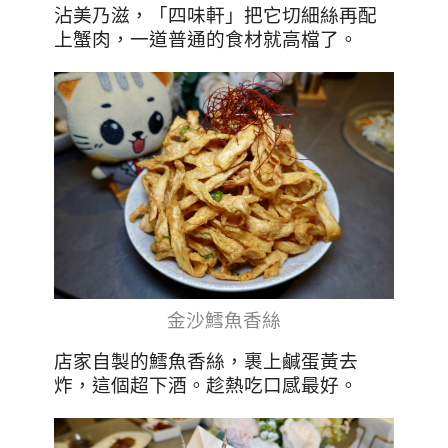
沾美乃滋，「四味軒」把它切細絲再配
上蟹肉，一道普通的食材就高檔了。
金沙鱈魚香絲
店家自製的鱈魚香絲，裹上鹹蛋黃去
炸，這個超下酒。趁熱吃口感最好。