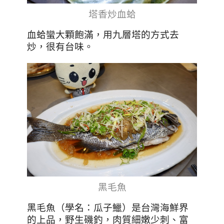
塔香炒血蛤
血蛤蠻大顆飽滿，用九層塔的方式去
炒，很有台味。
黑毛魚
黑毛魚（學名：瓜子鱲）是台灣海鮮界
的上品，野生磯釣，肉質細嫩少刺、富