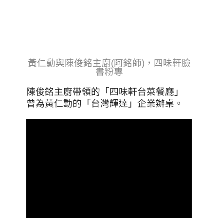
黃仁勳與陳俊銘主廚(阿銘師)，四味軒臉
書粉專
陳俊銘主廚帶領的「四味軒台菜餐廳」
曾為黃仁勳的「台灣輝達」企業辦桌。