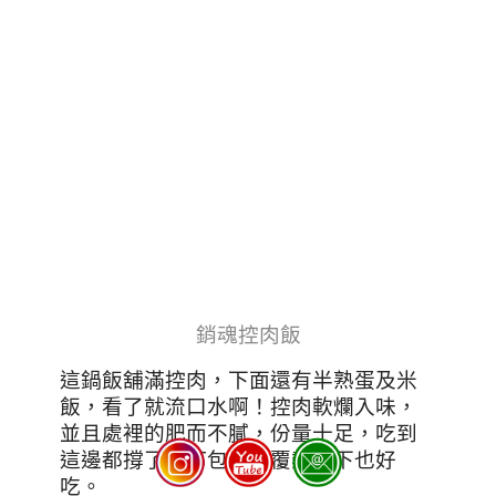
銷魂控肉飯
這鍋飯舖滿控肉，下面還有半熟蛋及米
飯，看了就流口水啊！控肉軟爛入味，
並且處裡的肥而不膩，份量十足，吃到
這邊都撐了，打包回家覆熱一下也好
吃。