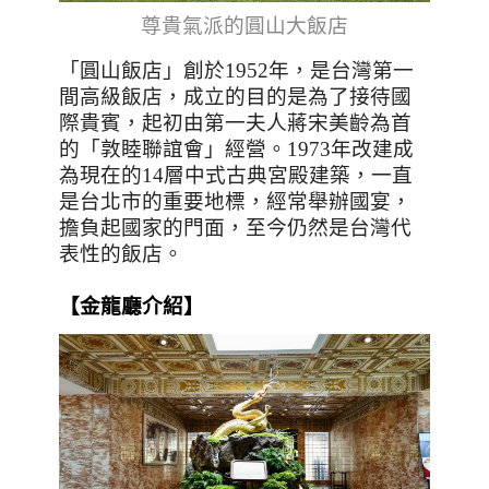
尊貴氣派的圓山大飯店
「圓山飯店」創於
1952
年，是台灣第一
間高級飯店，成立的目的是為了接待國
際貴賓，起初由第一夫人蔣宋美齡為首
的「敦睦聯誼會」經營。
1973
年改建成
為現在的
14
層中式古典宮殿建築，一直
是台北市的重要地標，經常舉辦國宴，
擔負起國家的門面，至今仍然是台灣代
表性的飯店。
【金龍廳介紹】