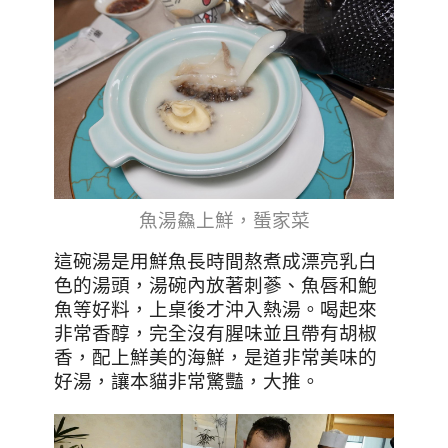
魚湯鱻上鮮，蜑家菜
這碗湯是用鮮魚長時間熬煮成漂亮乳白
色的湯頭，湯碗內放著刺蔘、魚唇和鮑
魚等好料，上桌後才沖入熱湯。喝起來
非常香醇，完全沒有腥味並且帶有胡椒
香，配上鮮美的海鮮，是道非常美味的
好湯，讓本貓非常驚豔，大推。