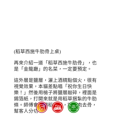
(
稻草西施牛肋骨上桌
)
再來介紹一道「稻草西施牛肋骨」，也
是「金龍廳」的名菜，一定要預定。
這外層是鹽層，灑上酒精點個火，很有
視覺效果，本貓差點唱「祝你生日快
樂！」然後用槌子將鹽層敲碎，裡面是
錫箔紙，打開來就是用稻草捆紮的牛肋
條。師傅會剪開稻草繩，將牛肉去骨，
幫客人分切。