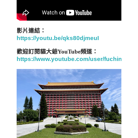
影片連結：
https://youtu.be/qks80djmeuI
歡迎訂閱貓大爺
YouTube
頻道：
https://www.youtube.com/user/fuchinghui