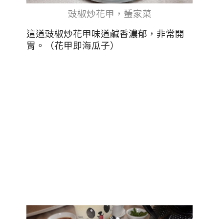
豉椒炒花甲，蜑家菜
這道豉椒炒花甲味道鹹香濃郁，非常開
胃。（花甲即海瓜子）