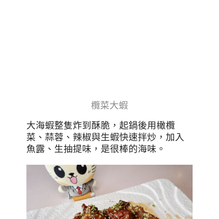
欖菜大蝦
大海蝦整隻炸到酥脆，
起鍋後用橄欖
菜、蒜蓉、辣椒與生蝦快速拌炒，加入
魚露、生抽
提味，是很棒的海味
。