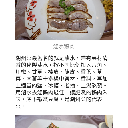
滷水鵝肉
潮州菜最著名的就是滷水，
帶有藥材清
香的秘製滷水，按不同比例加入八角、
川椒、甘草、桂皮、陳皮、香葉、草
菓、南薑等十多樣中藥材、香料，再加
上適量的鹽、冰糖、老抽、上湯熬製
。
用滷水去滷鵝肉最佳，讓肥嫩的鵝肉入
味，底下襯嫩豆腐，是潮州菜的代表
菜
。