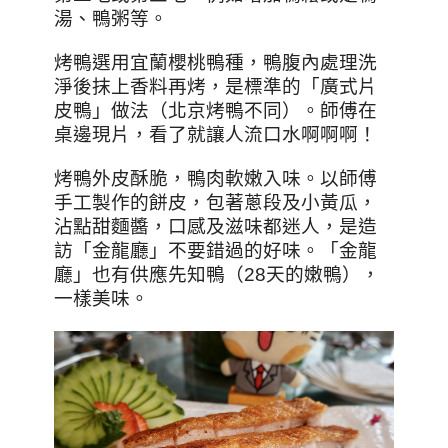
湯、鴨粥等。
烤鴨選用宜蘭櫻桃鴨種，鴨腹內處理洗
淨後抹上香料再烤，是標準的「廣式片
皮鴨」做法（北京烤鴨不同）。師傅在
桌邊現片，看了就讓人流口水啊啊啊！
烤鴨外皮酥脆，鴨肉軟嫩入味。以師傅
手工製作的餅皮，包著蔥段及小黃瓜，
沾點甜麵醬，口感及滋味都迷人，是造
訪「金龍廳」不要錯過的好味。「金龍
廳」也有供應先知鴨（28天的嫩鴨），
一樣美味。