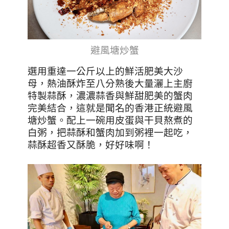
避風塘炒蟹
選用重達一公斤以上的鮮活肥美大沙
母，熱油酥炸至八分熟後大量灑上主廚
特製蒜酥，濃濃蒜香與鮮甜肥美的蟹肉
完美結合，這就是聞名的香港正統避風
塘炒蟹。
配上一碗用皮蛋與干貝熬煮的
白粥，把蒜酥和蟹肉加到粥裡一起吃，
蒜酥超香又酥脆，好好味啊！