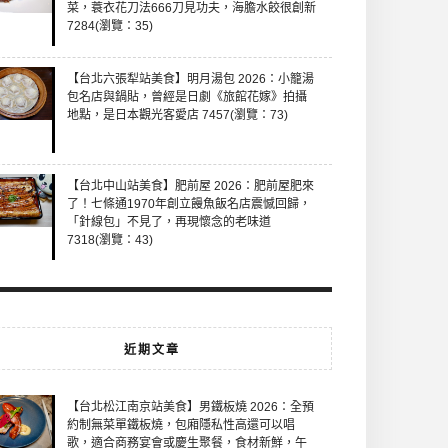
菜，蓑衣花刀法666刀見功夫，海膽水餃很創新
7284(瀏覽：35)
【台北六張犁站美食】明月湯包 2026：小籠湯
包名店與鍋貼，曾經是日劇《旅館花嫁》拍攝
地點，是日本觀光客愛店 7457(瀏覽：73)
【台北中山站美食】肥前屋 2026：肥前屋肥來
了！七條通1970年創立饅魚飯名店震憾回歸，
「針線包」不見了，再現懷念的老味道
7318(瀏覽：43)
近期文章
【台北松江南京站美食】男鐵板燒 2026：全預
約制無菜單鐵板燒，包廂隱私性高還可以唱
歌，適合商務宴會或慶生聚餐，食材新鮮，午