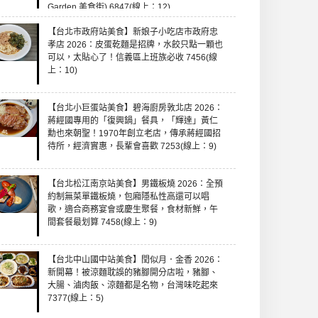
Garden 美食街) 6847(線上：12)
【台北市政府站美食】新娘子小吃店市政府忠
孝店 2026：皮蛋乾麵是招牌，水餃只點一顆也
可以，太貼心了！信義區上班族必收 7456(線
上：10)
【台北小巨蛋站美食】碧海廚房敦北店 2026：
蔣經國專用的「復興鍋」餐具，「輝達」黃仁
勳也來朝聖！1970年創立老店，傳承蔣經國招
待所，經濟實惠，長輩會喜歡 7253(線上：9)
【台北松江南京站美食】男鐵板燒 2026：全預
約制無菜單鐵板燒，包廂隱私性高還可以唱
歌，適合商務宴會或慶生聚餐，食材新鮮，午
間套餐最划算 7458(線上：9)
【台北中山國中站美食】閏似月．金香 2026：
新開幕！被涼麵耽誤的豬腳開分店啦，豬腳、
大腸、滷肉飯、涼麵都是名物，台灣味吃起來
7377(線上：5)