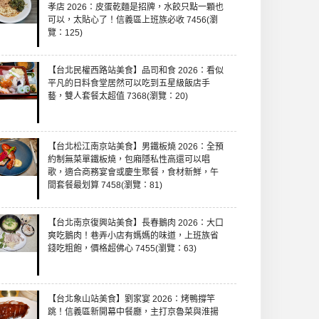
孝店 2026：皮蛋乾麵是招牌，水餃只點一顆也
可以，太貼心了！信義區上班族必收 7456(瀏
覽：125)
【台北民權西路站美食】品司和食 2026：看似
平凡的日料食堂居然可以吃到五星級飯店手
藝，雙人套餐太超值 7368(瀏覽：20)
【台北松江南京站美食】男鐵板燒 2026：全預
約制無菜單鐵板燒，包廂隱私性高還可以唱
歌，適合商務宴會或慶生聚餐，食材新鮮，午
間套餐最划算 7458(瀏覽：81)
【台北南京復興站美食】長春鵝肉 2026：大口
爽吃鵝肉！巷弄小店有媽媽的味道，上班族省
錢吃粗飽，價格超佛心 7455(瀏覽：63)
【台北象山站美食】劉家宴 2026：烤鴨撐竿
跳！信義區新開幕中餐廳，主打京魯菜與淮揚