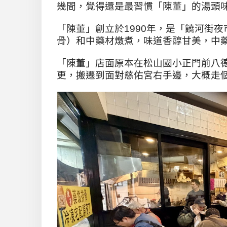
幾間，覺得還是最習慣「陳董」的湯頭
「陳董」創立於1990年，是「饒河街
骨）和中藥材燉煮，味道香醇甘美，中
「陳董」店面原本在松山國小正門前八
更，搬遷到面對慈佑宮右手邊，大概走個