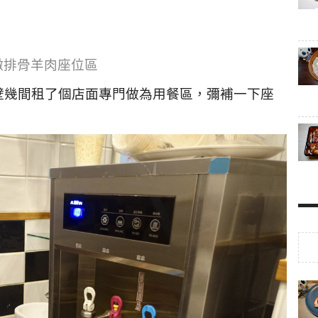
燉排骨羊肉座位區
壁幾間租了個店面專門做為用餐區，彌補一下座