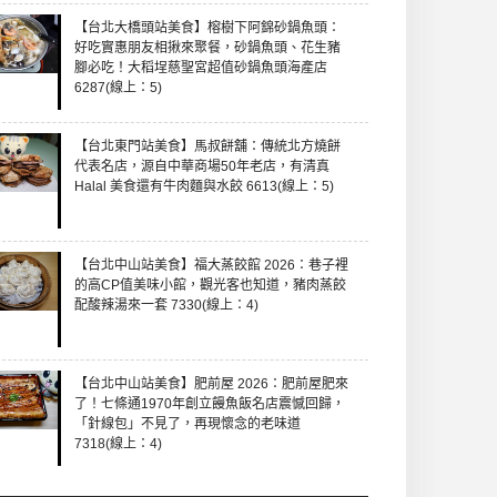
【台北大橋頭站美食】榕樹下阿錦砂鍋魚頭：
好吃實惠朋友相揪來聚餐，砂鍋魚頭、花生豬
腳必吃！大稻埕慈聖宮超值砂鍋魚頭海產店
6287(線上：5)
【台北東門站美食】馬叔餅舖：傳統北方燒餅
代表名店，源自中華商場50年老店，有清真
Halal 美食還有牛肉麵與水餃 6613(線上：5)
【台北中山站美食】福大蒸餃館 2026：巷子裡
的高CP值美味小館，觀光客也知道，豬肉蒸餃
配酸辣湯來一套 7330(線上：4)
【台北中山站美食】肥前屋 2026：肥前屋肥來
了！七條通1970年創立饅魚飯名店震憾回歸，
「針線包」不見了，再現懷念的老味道
7318(線上：4)