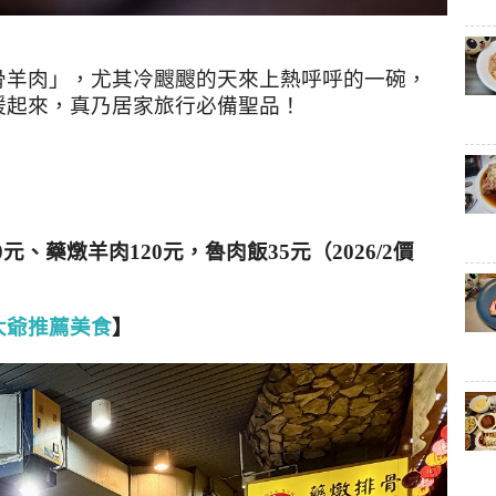
骨羊肉」，尤其
冷颼颼的天來上熱呼呼的一碗，
暖起來，真乃居家旅行必備聖品！
、藥燉羊肉120元，魯肉飯35元（2026/2價
大爺推薦美食
】