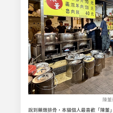
陳董
說到藥燉排骨，本貓個人最喜歡「陳董