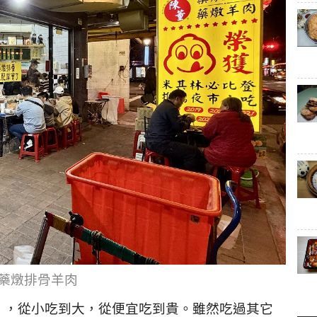
藥燉排骨羊肉
」，從小吃到大，從便宜吃到貴。雖然吃過其它