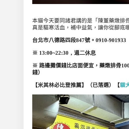
本貓今天要同諸君講的是
「陳董藥燉排
真是驅寒活血，補中益氣，讓你從腳底
台北市八德路四段847號。0910-901933
※
13:00~22
:30，週二休息
※ 路邊攤價錢比店面便宜，藥燉排骨100元
錢）
【米其林必比登推薦】（已落選）【
貓