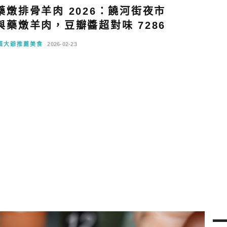
燉排骨羊肉 2026：饒河街夜市
藥燉羊肉，豆瓣醬超對味 7286
貓大爺推薦美食
2026-02-23