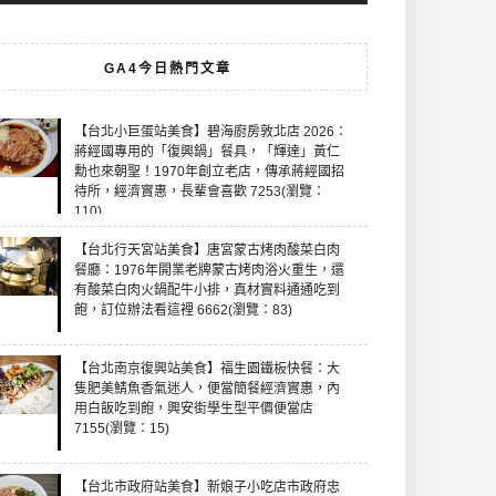
GA4今日熱門文章
【台北小巨蛋站美食】碧海廚房敦北店 2026：
蔣經國專用的「復興鍋」餐具，「輝達」黃仁
勳也來朝聖！1970年創立老店，傳承蔣經國招
待所，經濟實惠，長輩會喜歡 7253(瀏覽：
110)
【台北行天宮站美食】唐宮蒙古烤肉酸菜白肉
餐廳：1976年開業老牌蒙古烤肉浴火重生，還
有酸菜白肉火鍋配牛小排，真材實料通通吃到
飽，訂位辦法看這裡 6662(瀏覽：83)
【台北南京復興站美食】福生園鐵板快餐：大
隻肥美鯖魚香氣迷人，便當簡餐經濟實惠，內
用白飯吃到飽，興安街學生型平價便當店
7155(瀏覽：15)
【台北市政府站美食】新娘子小吃店市政府忠