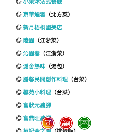
◎
小樂沐法式餐廳
◎
京華煙雲
（北方菜）
◎
新月梧桐國美店
◎
陸園
（江浙菜）
◎
沁園春
（江浙菜）
◎
滬舍餘味
（湯包）
◎
膳馨民間創作料理
（台菜）
◎
馨苑小料理
（台菜）
◎
富狀元豬腳
◎
富鼎旺豬腳
◎
范記金之園
（排骨飯）