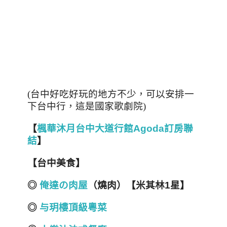
(台中好吃好玩的地方不少，可以安排一
下台中行，這是國家歌劇院)
【
楓華沐月台中大道行館Agoda訂房聯
結
】
【台中美食】
◎
俺達の肉屋
（燒肉）【米其林1
星】
◎
与玥樓頂級粵菜