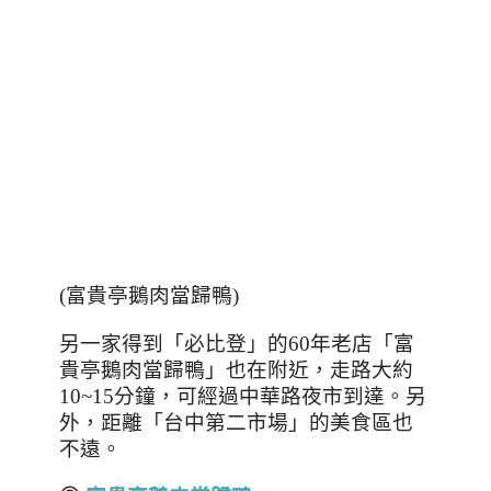
(
富貴亭鵝肉當歸鴨
)
另一家得到「必比登」的
60
年老店「富
貴亭鵝肉當歸鴨」也在附近，走路大約
10~15
分鐘，可經過中華路夜市到達。另
外，距離「台中第二市場」的美食區也
不遠。