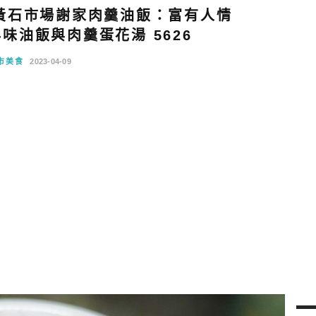
黃石市場謝家肉羹油飯：富有人情
味油飯與肉羹蛋花湯 5626
市美食
2023-04-09