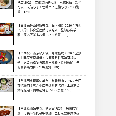
孝店 2026：皮蛋乾麵是招牌，水餃只點一顆也
可以，太貼心了！信義區上班族必收 7456(瀏
覽：124)
【台北民權西路站美食】品司和食 2026：看似
平凡的日料食堂居然可以吃到五星級飯店手
藝，雙人套餐太超值 7368(瀏覽：20)
【台北松江南京站美食】男鐵板燒 2026：全預
約制無菜單鐵板燒，包廂隱私性高還可以唱
歌，適合商務宴會或慶生聚餐，食材新鮮，午
間套餐最划算 7458(瀏覽：80)
【台北南京復興站美食】長春鵝肉 2026：大口
爽吃鵝肉！巷弄小店有媽媽的味道，上班族省
錢吃粗飽，價格超佛心 7455(瀏覽：63)
【台北象山站美食】劉家宴 2026：烤鴨撐竿
跳！信義區新開幕中餐廳，主打京魯菜與淮揚