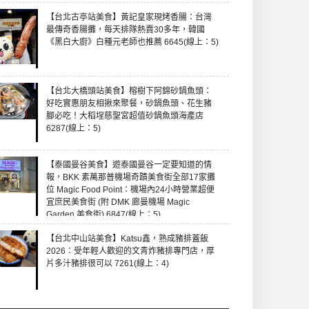
【台北古亭站美食】黃記皇家現烤香腸：台灣
最傳奇香腸攤，每天排隊熱賣30多年，韓國
《黑白大廚》白種元老師也推薦 6645(線上：5)
【台北大橋頭站美食】榕樹下阿錦砂鍋魚頭：
好吃實惠朋友相揪來聚餐，砂鍋魚頭、花生豬
腳必吃！大稻埕慈聖宮超值砂鍋魚頭海產店
6287(線上：5)
【泰國曼谷美食】遊泰國曼谷一定要知道的情
報，BKK 素萬那普機場奇蹟美食街全部17家攤
位 Magic Food Point：機場內24小時營業超便
宜庶民美食街 (附 DMK 廊曼機場 Magic
Garden 美食街) 6847(線上：5)
【台北中山站美食】Katsu鑫，熟成豬排蓋飯
2026：受年輕人歡迎的文青炸豬排專門店，厚
片多汁豬排很可以 7261(線上：4)