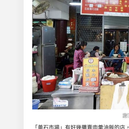
謝
「黃石市場」有好幾攤賣肉羹油飯的店