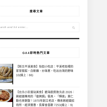
搜尋文章
GA4即時熱門文章
【新北平溪美食】怡如小吃店：平溪老街裡的
家常餐館，白斬雞、炒珠蔥，吃出台灣的野味
10(線上：66)
【台北小巨蛋站美食】碧海廚房敦北店 2026：
蔣經國專用的「復興鍋」餐具，「輝達」黃仁
勳也來朝聖！1970年創立老店，傳承蔣經國招
待所，經濟實惠，長輩會喜歡 7253(線上：9)