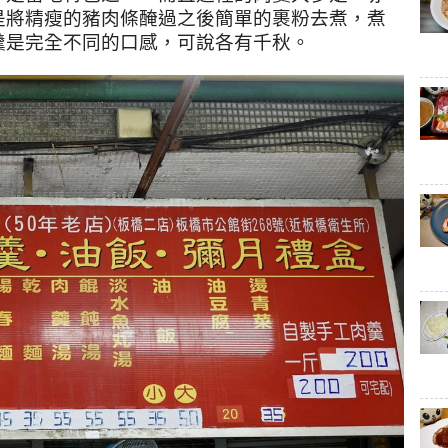
是將精瘦的豬肉條醃過之後簡單的裹粉去煮，煮
羹是完全不同的口感，可說各有千秋。