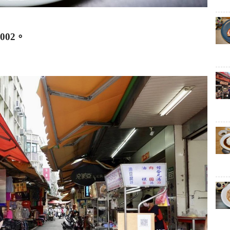
7002
。