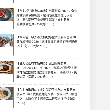
【台北松江南京站美食】男鐵板燒 2026：全預
約制無菜單鐵板燒，包廂隱私性高還可以唱
歌，適合商務宴會或慶生聚餐，食材新鮮，午
間套餐最划算 7458(線上：8)
【懶人包】貓大爺大稻埕慈聖宮美食街全部20
攤介紹特輯 2026：通往台北老味道的時光隧道
(附影片) 7322(線上：8)
【台北松山機場站美食】武田咖哩食堂
TORIAEZU CURRY 2026：米其林必比登！米
其林2星主廚武田健志的咖哩飯，精緻美味，挑
戰你荷包深度 7425(線上：7)
【台北市政府站美食】新娘子小吃店市政府忠
孝店 2026：皮蛋乾麵是招牌，水餃只點一顆也
可以，太貼心了！信義區上班族必收 7456(線
上：6)