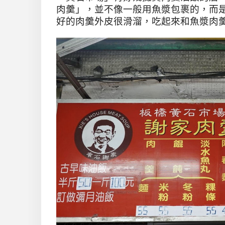
肉羹」，並不像一般用魚漿包裹的，而
好的肉羹外皮很滑溜，吃起來和魚漿肉